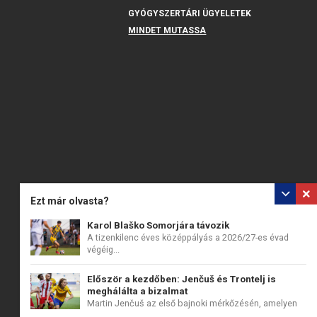
GYÓGYSZERTÁRI ÜGYELETEK
MINDET MUTASSA
Ezt már olvasta?
Karol Blaško Somorjára távozik
A tizenkilenc éves középpályás a 2026/27-es évad
végéig...
Először a kezdőben: Jenčuš és Trontelj is
meghálálta a bizalmat
Martin Jenčuš az első bajnoki mérkőzésén, amelyen
a...