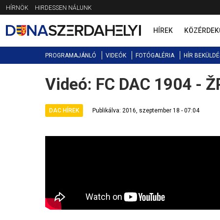
Jump
HÍRNÖK
HIRDESSEN NÁLUNK
to
navigation
HÍREK
KÖZÉRDEK
PROGRAMAJÁNLÓ
VIDEÓK
FOTÓGALÉRIA
HÍR BEKÜLDÉ
Videó: FC DAC 1904 - 
Back
to
top
DAC HÍREK
Publikálva: 2016, szeptember 18 - 07:04