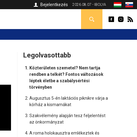
Bejelentkezés
2026.08.07 - IBOLYA
Legolvasottabb
Közterületen szemetel? Nem tartja
rendben a telkét? Fontos változások
léptek életbe a szabálysértési
törvényben
Augusztus 5-én laktációs piknikre várja a
kórház a kismamákat
Szakvélemény alapján tesz feljelentést
az önkormányzat
A roma holokausztra emlékeztek és