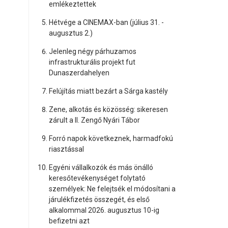
emlékeztettek
Hétvége a CINEMAX-ban (július 31. -
augusztus 2.)
Jelenleg négy párhuzamos
infrastrukturális projekt fut
Dunaszerdahelyen
Felújítás miatt bezárt a Sárga kastély
Zene, alkotás és közösség: sikeresen
zárult a II. Zengő Nyári Tábor
Forró napok következnek, harmadfokú
riasztással
Egyéni vállalkozók és más önálló
keresőtevékenységet folytató
személyek: Ne felejtsék el módosítani a
járulékfizetés összegét, és első
alkalommal 2026. augusztus 10-ig
befizetni azt