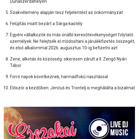
Dunaszerdahelyen
Szakvélemény alapján tesz feljelentést az önkormányzat
Felújítás miatt bezárt a Sárga kastély
Egyéni vállalkozók és más önálló keresőtevékenységet folytató
személyek: Ne felejtsék el módosítani a járulékfizetés összegét,
és első alkalommal 2026. augusztus 10-ig befizetni azt
Zene, alkotás és közösség: sikeresen zárult a II. Zengő Nyári
Tábor
Forró napok következnek, harmadfokú riasztással
Először a kezdőben: Jenčuš és Trontelj is meghálálta a bizalmat