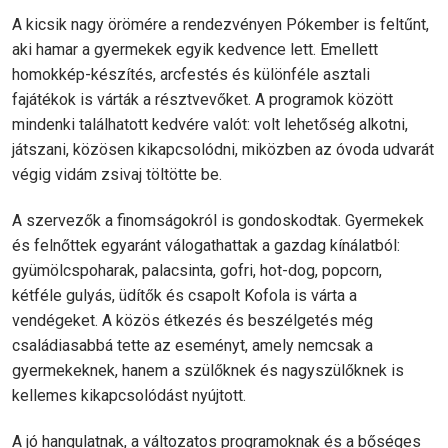
A kicsik nagy örömére a rendezvényen Pókember is feltűnt,
aki hamar a gyermekek egyik kedvence lett. Emellett
homokkép-készítés, arcfestés és különféle asztali
fajátékok is várták a résztvevőket. A programok között
mindenki találhatott kedvére valót: volt lehetőség alkotni,
játszani, közösen kikapcsolódni, miközben az óvoda udvarát
végig vidám zsivaj töltötte be.
A szervezők a finomságokról is gondoskodtak. Gyermekek
és felnőttek egyaránt válogathattak a gazdag kínálatból:
gyümölcspoharak, palacsinta, gofri, hot-dog, popcorn,
kétféle gulyás, üdítők és csapolt Kofola is várta a
vendégeket. A közös étkezés és beszélgetés még
családiasabbá tette az eseményt, amely nemcsak a
gyermekeknek, hanem a szülőknek és nagyszülőknek is
kellemes kikapcsolódást nyújtott.
A jó hangulatnak, a változatos programoknak és a bőséges