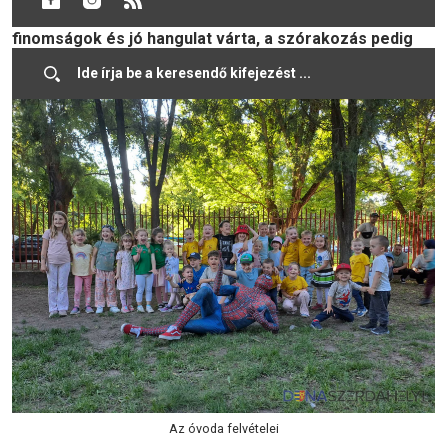
gyerekeket és családjaikat színes programok,
finomságok és jó hangulat várta, a szórakozás pedig
egészen késő estig tartott.
Az óvoda felvételei