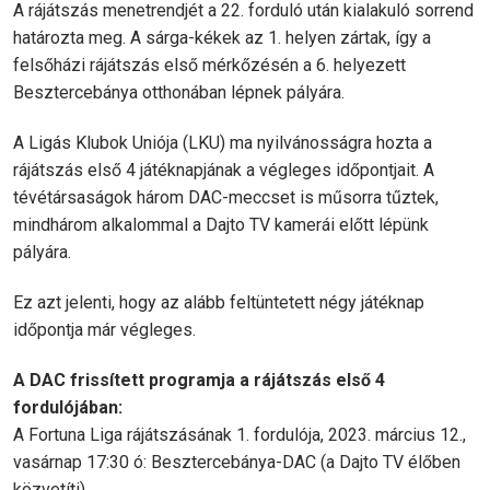
A rájátszás menetrendjét a 22. forduló után kialakuló sorrend
határozta meg. A sárga-kékek az 1. helyen zártak, így a
felsőházi rájátszás első mérkőzésén a 6. helyezett
Besztercebánya otthonában lépnek pályára.
A Ligás Klubok Uniója (LKU) ma nyilvánosságra hozta a
rájátszás első 4 játéknapjának a végleges időpontjait. A
tévétársaságok három DAC-meccset is műsorra tűztek,
mindhárom alkalommal a Dajto TV kamerái előtt lépünk
pályára.
Ez azt jelenti, hogy az alább feltüntetett négy játéknap
időpontja már végleges.
A DAC frissített programja a rájátszás első 4
fordulójában:
A Fortuna Liga rájátszásának 1. fordulója, 2023. március 12.,
vasárnap 17:30 ó: Besztercebánya-DAC (a Dajto TV élőben
közvetíti)