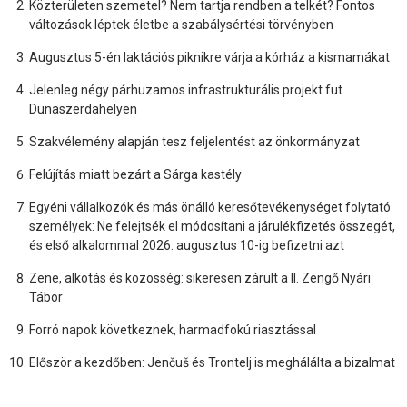
Közterületen szemetel? Nem tartja rendben a telkét? Fontos
változások léptek életbe a szabálysértési törvényben
Augusztus 5-én laktációs piknikre várja a kórház a kismamákat
Jelenleg négy párhuzamos infrastrukturális projekt fut
Dunaszerdahelyen
Szakvélemény alapján tesz feljelentést az önkormányzat
Felújítás miatt bezárt a Sárga kastély
Egyéni vállalkozók és más önálló keresőtevékenységet folytató
személyek: Ne felejtsék el módosítani a járulékfizetés összegét,
és első alkalommal 2026. augusztus 10-ig befizetni azt
Zene, alkotás és közösség: sikeresen zárult a II. Zengő Nyári
Tábor
Forró napok következnek, harmadfokú riasztással
Először a kezdőben: Jenčuš és Trontelj is meghálálta a bizalmat