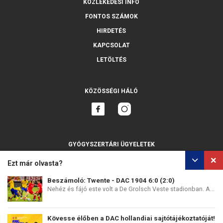
KÖZLEKEDÉSI INFÓ
FONTOS SZÁMOK
HIRDETÉS
KAPCSOLAT
LETÖLTÉS
KÖZÖSSÉGI HÁLÓ
GYÓGYSZERTÁRI ÜGYELETEK
MINDET MUTASSA
Ezt már olvasta?
Beszámoló: Twente - DAC 1904 6:0 (2:0)
Nehéz és fájó este volt a De Grolsch Veste stadionban. A...
SZEMÉLYES ADATOK VÉDELME
SÜTIK HASZNÁLATA
Kövesse élőben a DAC hollandiai sajtótájékoztatóját!
COPYRIGHT © PERFECTS, A.S.
WEB DESIGN
:
EPIX MEDIA