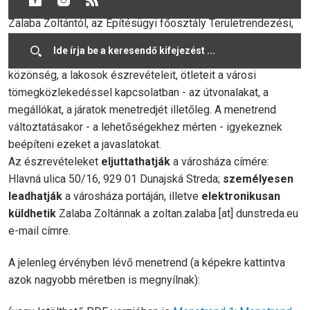
Zalaba Zoltántól, az Építésügyi főosztály Területrendezési,
építési és közlekedési alosztályának vezetőjétől
megtudtuk, ahogy már korábban, az idén is várják az utazó
közönség, a lakosok észrevételeit, ötleteit a városi
tömegközlekedéssel kapcsolatban - az útvonalakat, a
megállókat, a járatok menetredjét illetőleg. A menetrend
változtatásakor - a lehetőségekhez mérten - igyekeznek
beépíteni ezeket a javaslatokat.
Az észrevételeket
eljuttathatják
a városháza címére:
Hlavná ulica 50/16, 929 01 Dunajská Streda;
személyesen
leadhatják
a városháza portáján, illetve
elektronikusan
küldhetik
Zalaba Zoltánnak a
zoltan.zalaba
[at]
dunstreda.eu
e-mail címre.
A jelenleg érvényben lévő menetrend (a képekre kattintva
azok nagyobb méretben is megnyílnak):