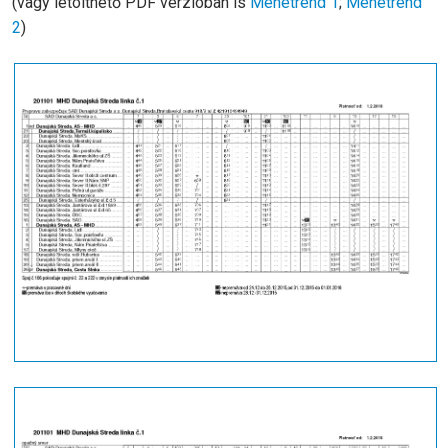
(vagy letölthető PDF verzióban is
Menetrend 1
;
Menetrend
2
)