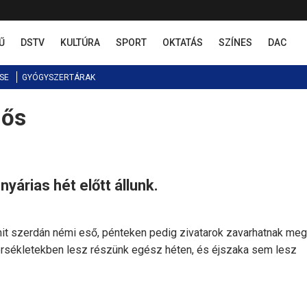
Ű
DSTV
KULTÚRA
SPORT
OKTATÁS
SZÍNES
DAC
SE
GYÓGYSZERTÁRAK
hős
yárias hét előtt állunk.
mit szerdán némi eső, pénteken pedig zivatarok zavarhatnak meg
érsékletekben lesz részünk egész héten, és éjszaka sem lesz