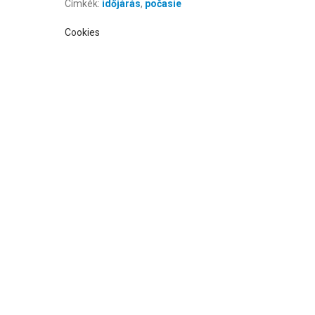
Címkék:
időjárás
,
počasie
Cookies