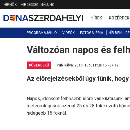
Jump
HÍRNÖK
HIRDESSEN NÁLUNK
to
navigation
HÍREK
KÖZÉRDEK
PROGRAMAJÁNLÓ
VIDEÓK
FOTÓGALÉRIA
HÍR BEKÜLDÉ
Változóan napos és fel
Back
to
top
KÖZÉRDEKŰ
Publikálva: 2016, augusztus 15 - 07:12
Az előrejelzésekből úgy tűnik, hogy n
Napos, időnként felhősebb időre van kilátásunk, a
meteorológusok szerint 25 és 28 fok közötti hőm
hidegebb 15 foknál.