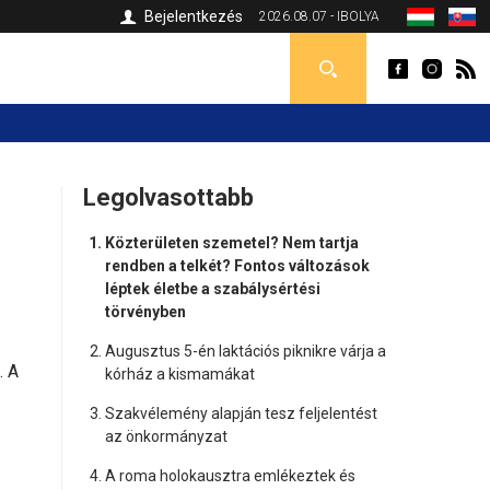
Bejelentkezés
2026.08.07 - IBOLYA
Legolvasottabb
Közterületen szemetel? Nem tartja
rendben a telkét? Fontos változások
léptek életbe a szabálysértési
törvényben
Augusztus 5-én laktációs piknikre várja a
. A
kórház a kismamákat
Szakvélemény alapján tesz feljelentést
az önkormányzat
A roma holokausztra emlékeztek és