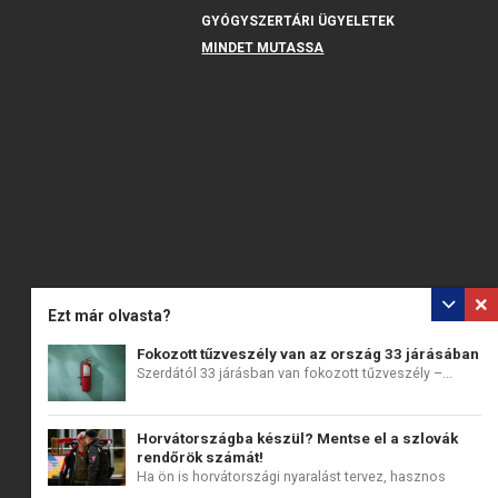
GYÓGYSZERTÁRI ÜGYELETEK
MINDET MUTASSA
Ezt már olvasta?
Fokozott tűzveszély van az ország 33 járásában
Szerdától 33 járásban van fokozott tűzveszély –...
Horvátországba készül? Mentse el a szlovák
rendőrök számát!
Ha ön is horvátországi nyaralást tervez, hasznos
lehet,...