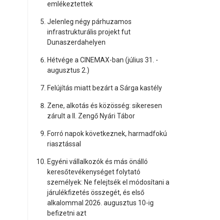
emlékeztettek
Jelenleg négy párhuzamos
infrastrukturális projekt fut
Dunaszerdahelyen
Hétvége a CINEMAX-ban (július 31. -
augusztus 2.)
Felújítás miatt bezárt a Sárga kastély
Zene, alkotás és közösség: sikeresen
zárult a II. Zengő Nyári Tábor
Forró napok következnek, harmadfokú
riasztással
Egyéni vállalkozók és más önálló
keresőtevékenységet folytató
személyek: Ne felejtsék el módosítani a
járulékfizetés összegét, és első
alkalommal 2026. augusztus 10-ig
befizetni azt