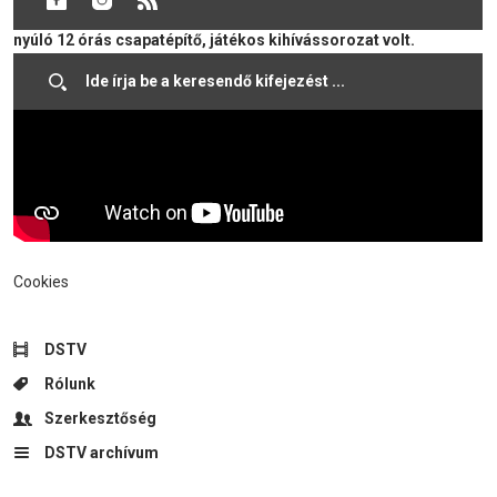
újdonságként került sor a Vágatlonra, amely egy éjszakába
nyúló 12 órás csapatépítő, játékos kihívássorozat volt.
Cookies
DSTV
Rólunk
Szerkesztőség
DSTV archívum