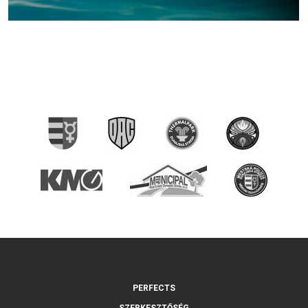
PERFECTS
SZERKESZTŐSÉG