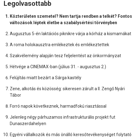
Legolvasottabb
Közterületen szemetel? Nem tartja rendben a telkét? Fontos
változások léptek életbe a szabálysértési törvényben
Augusztus 5-én laktációs piknikre várja a kórház a kismamákat
A roma holokausztra emlékeztek és emlékeztettek
Szakvélemény alapján tesz feljelentést az önkormányzat
Hétvége a CINEMAX-ban (július 31. - augusztus 2.)
Felújítás miatt bezárt a Sárga kastély
Zene, alkotás és közösség: sikeresen zárult a II. Zengő Nyári
Tábor
Forró napok következnek, harmadfokú riasztással
Jelenleg négy párhuzamos infrastrukturális projekt fut
Dunaszerdahelyen
Egyéni vállalkozók és más önálló keresőtevékenységet folytató