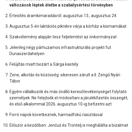
változások léptek életbe a szabálysértési törvényben
Értesítés áramkimaradásról: augusztus 13., augusztus 24.
Augusztus 5-én laktációs piknikre várja a kórház a kismamákat
Szakvélemény alapján tesz feljelentést az önkormányzat
Jelenleg négy párhuzamos infrastrukturális projekt fut
Dunaszerdahelyen
Felújítás miatt bezárt a Sárga kastély
Zene, alkotás és közösség: sikeresen zárult a II. Zengő Nyári
Tábor
Egyéni vállalkozók és más önálló keresőtevékenységet folytató
személyek: Ne felejtsék el módosítani a járulékfizetés összegét,
és első alkalommal 2026. augusztus 10-ig befizetni azt
Forró napok következnek, harmadfokú riasztással
Először a kezdőben: Jenčuš és Trontelj is meghálálta a bizalmat