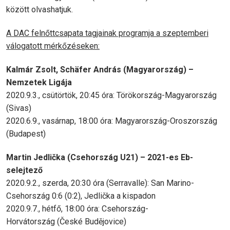
között olvashatjuk.
A DAC felnőttcsapata tagjainak programja a szeptemberi
válogatott mérkőzéseken:
Kalmár Zsolt, Schäfer András (Magyarország) –
Nemzetek Ligája
2020.9.3., csütörtök, 20:45 óra: Törökország-Magyarország
(Sivas)
2020.6.9., vasárnap, 18:00 óra: Magyarország-Oroszország
(Budapest)
Martin Jedlička (Csehország U21) – 2021-es Eb-
selejtező
2020.9.2., szerda, 20:30 óra (Serravalle): San Marino-
Csehország 0:6 (0:2), Jedlička a kispadon
2020.9.7., hétfő, 18:00 óra: Csehország-
Horvátország (České Budějovice)