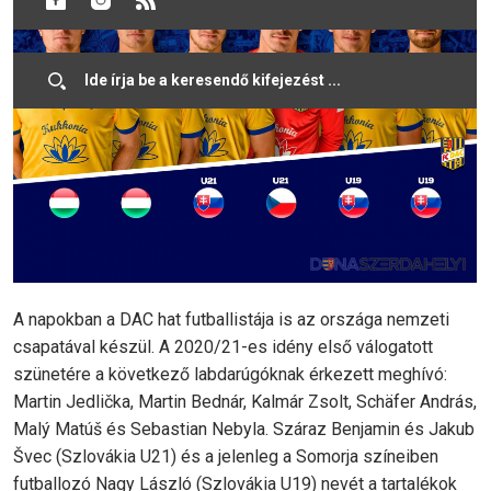
A napokban a DAC hat futballistája is az országa nemzeti
csapatával készül. A 2020/21-es idény első válogatott
szünetére a következő labdarúgóknak érkezett meghívó:
Martin Jedlička, Martin Bednár, Kalmár Zsolt, Schäfer András,
Malý Matúš és Sebastian Nebyla. Száraz Benjamin és Jakub
Švec (Szlovákia U21) és a jelenleg a Somorja színeiben
futballozó Nagy László (Szlovákia U19) nevét a tartalékok