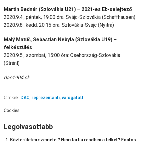
Martin Bednár (Szlovákia U21) – 2021-es Eb-selejtező
2020.9.4., péntek, 19:00 óra: Svájc-Szlovákia (Schaffhausen)
2020.9.8., kedd, 20:15 óra: Szlovákia-Svájc (Nyitra)
Malý Matúš, Sebastian Nebyla (Szlovákia U19) –
felkészülés
2020.9.5., szombat, 15:00 óra: Csehország-Szlovákia
(Strání)
dac1904.sk
Címkék:
DAC
,
reprezentanti
,
válogatott
Cookies
Legolvasottabb
Közterületen szemetel? Nem tartja rendben a telkét? Fontos