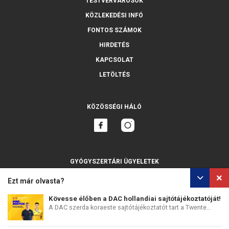
TESTVÉRVÁROSOK
KÖZLEKEDÉSI INFÓ
FONTOS SZÁMOK
HIRDETÉS
KAPCSOLAT
LETÖLTÉS
KÖZÖSSÉGI HÁLÓ
GYÓGYSZERTÁRI ÜGYELETEK
MINDET MUTASSA
Ezt már olvasta?
Kövesse élőben a DAC hollandiai sajtótájékoztatóját!
A DAC szerda koraeste sajtótájékoztatót tart a Twente...
SZEMÉLYES ADATOK VÉDELME
SÜTIK HASZNÁLATA