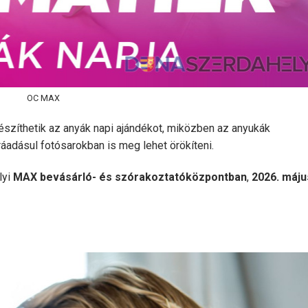
OC MAX
készíthetik az anyák napi ajándékot, miközben az anyukák
áadásul fotósarokban is meg lehet örökíteni.
lyi
MAX bevásárló- és szórakoztatóközpontban
,
2026. máju