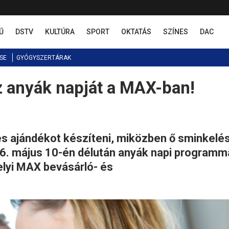
Ű
DSTV
KULTÚRA
SPORT
OKTATÁS
SZÍNES
DAC
SE
GYÓGYSZERTÁRAK
 anyák napját a MAX-ban!
s ajándékot készíteni, miközben ő sminkelés
26. május 10-én délután anyák napi programm
elyi MAX bevásárló- és