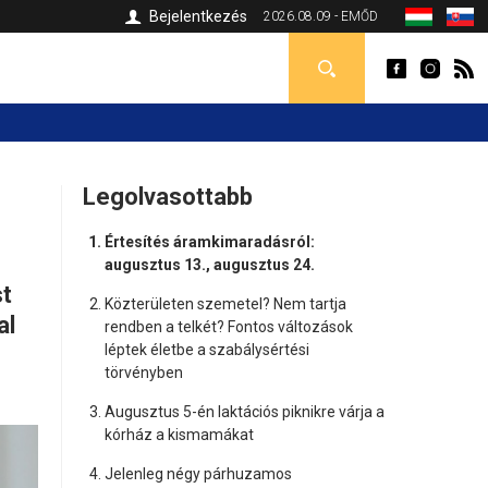
Bejelentkezés
2026.08.09 - EMŐD
Legolvasottabb
Értesítés áramkimaradásról:
augusztus 13., augusztus 24.
t
Közterületen szemetel? Nem tartja
al
rendben a telkét? Fontos változások
léptek életbe a szabálysértési
törvényben
Augusztus 5-én laktációs piknikre várja a
kórház a kismamákat
Jelenleg négy párhuzamos