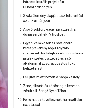
infrastrukturális projekt fut
Dunaszerdahelyen
Szakvélemény alapján tesz feljelentést
az önkormányzat
A jövő zöld öröksége: így születik a
dunaszerdahelyi Városliget
Egyéni vállalkozók és más önálló
keresőtevékenységet folytató
személyek: Ne felejtsék el módosítani a
járulékfizetés összegét, és első
alkalommal 2026. augusztus 10-ig
befizetni azt
Felújítás miatt bezárt a Sárga kastély
Zene, alkotás és közösség: sikeresen
zárult a II. Zengő Nyári Tábor
Forró napok következnek, harmadfokú
riasztással