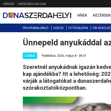
Jump
HÍRNÖK
HIRDESSEN NÁLUNK
to
navigation
HÍREK
KÖZÉRDEK
PROGRAMAJÁNLÓ
VIDEÓK
FOTÓGALÉRIA
HÍR BEKÜLDÉ
Ünnepeld anyukáddal az
Back
to
top
SZÍNES
Publikálva: 2026, május 8 - 08:31
Szeretnél anyukádnak igazán kedve
kap ajándékba? Itt a lehetőség: 20
várják a látogatókat a dunaszerdah
szórakoztatóközpontban.