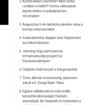
Közterületen szemetel? Nem tartja
rendben a telkét? Fontos változások
léptek életbe a szabálysértési
törvényben
Augusztus 5-én laktációs piknikre várja a
kórház a kismamákat
Szakvélemény alapján tesz feljelentést
az önkormányzat
Jelenleg négy párhuzamos
infrastrukturális projekt fut
Dunaszerdahelyen
Felújítás miatt bezárt a Sárga kastély
Zene, alkotás és közösség: sikeresen
zárult a II. Zengő Nyári Tábor
Egyéni vállalkozók és más önálló
keresőtevékenységet folytató
személyek: Ne felejtsék el módosítani a