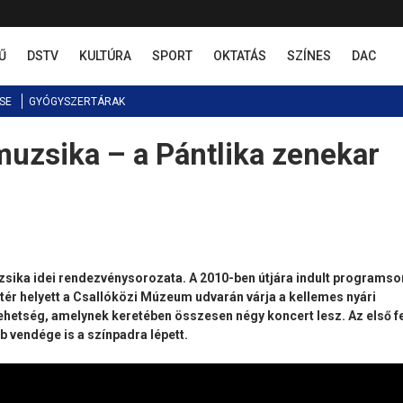
Ű
DSTV
KULTÚRA
SPORT
OKTATÁS
SZÍNES
DAC
SE
GYÓGYSZERTÁRAK
muzsika – a Pántlika zenekar
zsika idei rendezvénysorozata. A 2010-ben útjára indult programso
i tér helyett a Csallóközi Múzeum udvarán várja a kellemes nyári
ehetség, amelynek keretében összesen négy koncert lesz. Az első f
b vendége is a színpadra lépett.