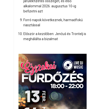
járulékfizetés összegét, és első
alkalommal 2026. augusztus 10-ig
befizetni azt
Forró napok következnek, harmadfokú
riasztással
Először a kezdőben: Jenčuš és Trontelj is
meghálálta a bizalmat