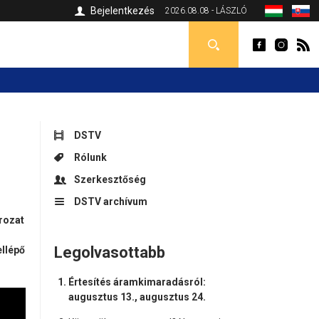
Bejelentkezés
2026.08.08 - LÁSZLÓ
DSTV
Rólunk
Szerkesztőség
DSTV archívum
rozat
Legolvasottabb
ellépő
Értesítés áramkimaradásról:
augusztus 13., augusztus 24.