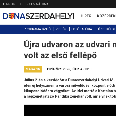
Jump
HÍRNÖK
HIRDESSEN NÁLUNK
to
navigation
HÍREK
KÖZÉRDEK
PROGRAMAJÁNLÓ
VIDEÓK
FOTÓGALÉRIA
HÍR BEKÜLDÉ
Újra udvaron az udvari 
Back
to
volt az első fellépő
top
MAGAZIN
Publikálva: 2025, július 4 - 13:33
Július 2-án elkezdődött a Dunaszerdahelyi Udvari Mu
idén új helyszínen, a városi művelődési központ előtt
kikapcsolódásra vágyókat. Az idei mottó a Kortalan t
a népzenét játszó Pántlika zenekar volt, amelynek töb