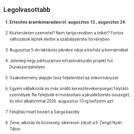
Legolvasottabb
Értesítés áramkimaradásról: augusztus 13., augusztus 24.
Közterületen szemetel? Nem tartja rendben a telkét? Fontos
változások léptek életbe a szabálysértési törvényben
Augusztus 5-én laktációs piknikre várja a kórház a kismamákat
Jelenleg négy párhuzamos infrastrukturális projekt fut
Dunaszerdahelyen
Szakvélemény alapján tesz feljelentést az önkormányzat
Egyéni vállalkozók és más önálló keresőtevékenységet folytató
személyek: Ne felejtsék el módosítani a járulékfizetés összegét,
és első alkalommal 2026. augusztus 10-ig befizetni azt
Felújítás miatt bezárt a Sárga kastély
Zene, alkotás és közösség: sikeresen zárult a II. Zengő Nyári
Tábor