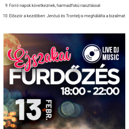
Forró napok következnek, harmadfokú riasztással
Először a kezdőben: Jenčuš és Trontelj is meghálálta a bizalmat