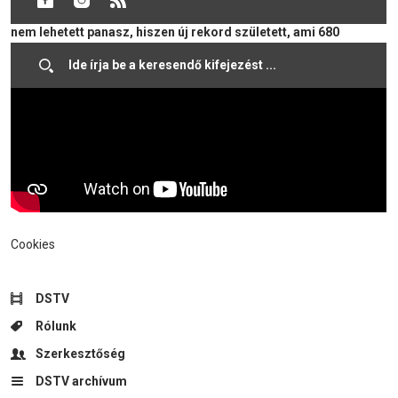
kerékpártúra letekerésére is volt lehetőség. Az érdeklődésre
nem lehetett panasz, hiszen új rekord született, ami 680
résztvevőt jelent.
Cookies
DSTV
Rólunk
Szerkesztőség
DSTV archívum