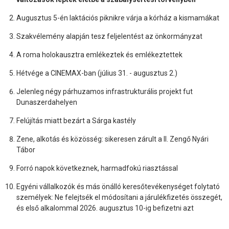
Augusztus 5-én laktációs piknikre várja a kórház a kismamákat
Szakvélemény alapján tesz feljelentést az önkormányzat
A roma holokausztra emlékeztek és emlékeztettek
Hétvége a CINEMAX-ban (július 31. - augusztus 2.)
Jelenleg négy párhuzamos infrastrukturális projekt fut
Dunaszerdahelyen
Felújítás miatt bezárt a Sárga kastély
Zene, alkotás és közösség: sikeresen zárult a II. Zengő Nyári
Tábor
Forró napok következnek, harmadfokú riasztással
Egyéni vállalkozók és más önálló keresőtevékenységet folytató
személyek: Ne felejtsék el módosítani a járulékfizetés összegét,
és első alkalommal 2026. augusztus 10-ig befizetni azt