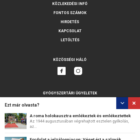
KÖZLEKEDÉSI INFÓ
FONTOS SZÁMOK
HIRDETÉS
KAPCSOLAT
LETÖLTÉS
KÖZÖSSÉGI HÁLÓ
GYÓGYSZERTÁRI ÜGYELETEK
MINDET MUTASSA
Ezt már olvasta?
A roma holokausztra emlékeztek és emlékeztettek
Az 1944 augusztusában végrehajtott esztelen gyilkolás,
az...
SZEMÉLYES ADATOK VÉDELME
SÜTIK HASZNÁLATA
Fordulat a jelzálogpiacon: Véget ért a szlovák