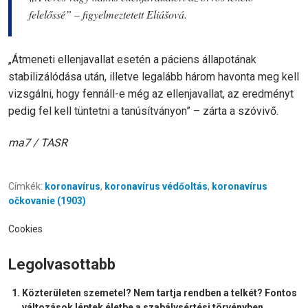
felelőssé” – figyelmeztetett Eliášová.
„Átmeneti ellenjavallat esetén a páciens állapotának
stabilizálódása után, illetve legalább három havonta meg kell
vizsgálni, hogy fennáll-e még az ellenjavallat, az eredményt
pedig fel kell tüntetni a tanúsítványon” – zárta a szóvivő.
ma7 / TASR
Címkék:
koronavírus
,
koronavírus védőoltás
,
koronavírus
očkovanie (1903)
Cookies
Legolvasottabb
Közterületen szemetel? Nem tartja rendben a telkét? Fontos
változások léptek életbe a szabálysértési törvényben