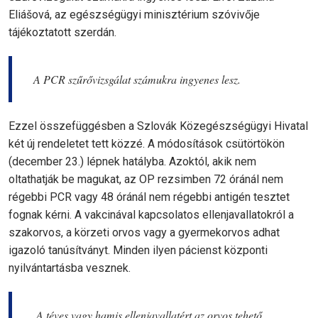
Eliášová, az egészségügyi minisztérium szóvivője
tájékoztatott szerdán.
A PCR szűrővizsgálat számukra ingyenes lesz.
Ezzel összefüggésben a Szlovák Közegészségügyi Hivatal
két új rendeletet tett közzé. A módosítások csütörtökön
(december 23.) lépnek hatályba. Azoktól, akik nem
oltathatják be magukat, az OP rezsimben 72 óránál nem
régebbi PCR vagy 48 óránál nem régebbi antigén tesztet
fognak kérni. A vakcinával kapcsolatos ellenjavallatokról a
szakorvos, a körzeti orvos vagy a gyermekorvos adhat
igazoló tanúsítványt. Minden ilyen pácienst központi
nyilvántartásba vesznek.
„A téves vagy hamis ellenjavallatért az orvos tehető