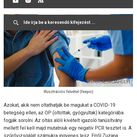
be nem oltható állampolgárok helyzete.
Illusztrációs felvétel (feepic)
Azokat, akik nem oltathatják be magukat a COVID-19
betegség ellen, az OP (oltottak, gyógyultak) kategóriába
fogják sorolni. Az oltás alóli kivételt igazoló tanúsítvány
mellett fel kell majd mutatniuk egy negatív PCR tesztet is. A
szűrővizsgálat számukra ingyenes lesz. Erről Zuzana