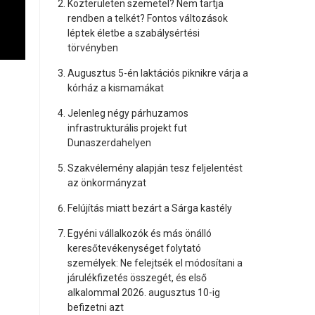
Közterületen szemetel? Nem tartja
rendben a telkét? Fontos változások
léptek életbe a szabálysértési
törvényben
Augusztus 5-én laktációs piknikre várja a
kórház a kismamákat
Jelenleg négy párhuzamos
infrastrukturális projekt fut
Dunaszerdahelyen
Szakvélemény alapján tesz feljelentést
az önkormányzat
Felújítás miatt bezárt a Sárga kastély
Egyéni vállalkozók és más önálló
keresőtevékenységet folytató
személyek: Ne felejtsék el módosítani a
járulékfizetés összegét, és első
alkalommal 2026. augusztus 10-ig
befizetni azt