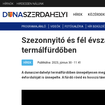
Jump
HÍRNÖK
HIRDESSEN NÁLUNK
to
navigation
HÍREK
KÖZÉRDEK
PROGRAMAJÁNLÓ
VIDEÓK
FOTÓGALÉRIA
HÍR BEKÜLDÉ
Szezonnyitó és fél évs
Back
to
termálfürdőben
top
HÍREK
Publikálva: 2023, június 30 - 11:41
A dunaszerdahelyi termálfürdőben ünnepélyesen megnyi
évfordulóját is ünnepelte. A fürdő rövid és hosszú táv