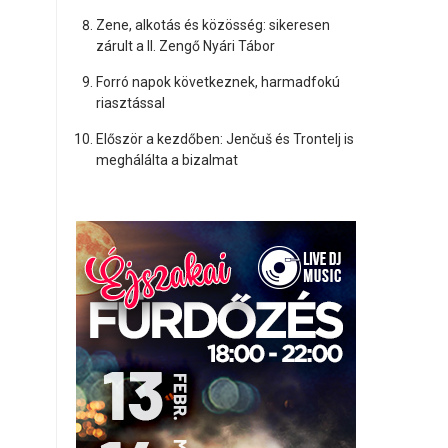
Zene, alkotás és közösség: sikeresen
zárult a II. Zengő Nyári Tábor
Forró napok következnek, harmadfokú
riasztással
Először a kezdőben: Jenčuš és Trontelj is
meghálálta a bizalmat