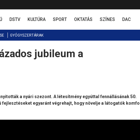
Ű
DSTV
KULTÚRA
SPORT
OKTATÁS
SZÍNES
DAC
SE
GYÓGYSZERTÁRAK
zázados jubileum a
tották a nyári szezont. A létesítmény egyúttal fennállásának 50.
ú fejlesztéseket egyaránt végrehajt, hogy növelje a látogatók komfo