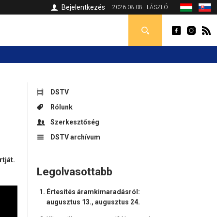
Bejelentkezés
2026.08.08 - LÁSZLÓ
DSTV
Rólunk
Szerkesztőség
DSTV archívum
rtját.
Legolvasottabb
Értesítés áramkimaradásról:
augusztus 13., augusztus 24.