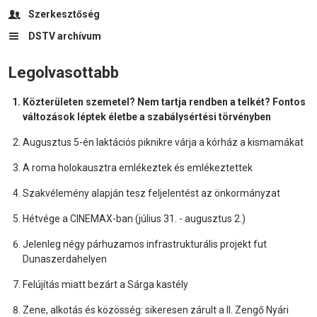
Szerkesztőség
DSTV archívum
Legolvasottabb
Közterületen szemetel? Nem tartja rendben a telkét? Fontos
változások léptek életbe a szabálysértési törvényben
Augusztus 5-én laktációs piknikre várja a kórház a kismamákat
A roma holokausztra emlékeztek és emlékeztettek
Szakvélemény alapján tesz feljelentést az önkormányzat
Hétvége a CINEMAX-ban (július 31. - augusztus 2.)
Jelenleg négy párhuzamos infrastrukturális projekt fut
Dunaszerdahelyen
Felújítás miatt bezárt a Sárga kastély
Zene, alkotás és közösség: sikeresen zárult a II. Zengő Nyári