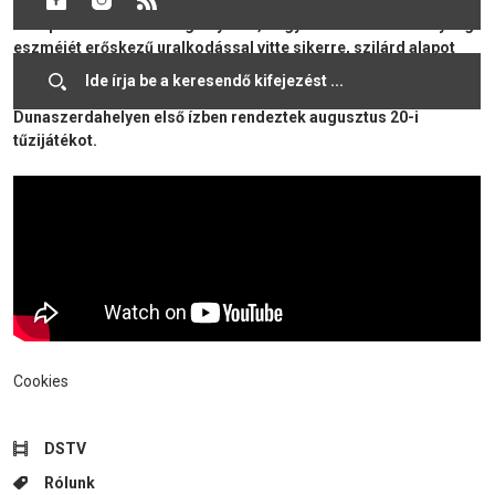
Nagy Péter, a pozsonyi magyar nagykövetség munkatársa
ünnepi beszédében hangsúlyozta, hogy István a kereszténység
eszméjét erőskezű uralkodással vitte sikerre, szilárd alapot
teremtve számos nemzedék munkájához. Az ünnepség végén a
résztvevők megkoszorúzták az emlékművet. Este
Dunaszerdahelyen első ízben rendeztek augusztus 20-i
tűzijátékot.
Cookies
DSTV
Rólunk