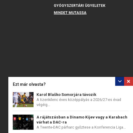
GYÓGYSZERTÁRI ÜGYELETEK
MINDET MUTASSA
Ezt már olvasta?
Karol Blaško Somorjára távozik
A tizenkilenc éves középpályás a 2026/27-es évad
végéig...
A rájátszásban a Dinamo Kijev vagy a Karabach
várhat a DAC-ra
A Twente-DAC párharc győztese a Konferencia Liga...