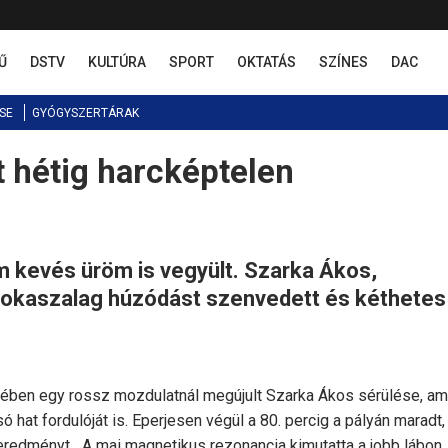
Ű
DSTV
KULTÚRA
SPORT
OKTATÁS
SZÍNES
DAC
SE
GYÓGYSZERTÁRAK
t hétig harcképtelen
kevés üröm is vegyült. Szarka Ákos,
 bokaszalag húzódást szenvedett és kéthetes
jében egy rossz mozdulatnál megújult Szarka Ákos sérülése, am
ó hat fordulóját is. Eperjesen végül a 80. percig a pályán maradt,
geredményt. „A mai magnetikus rezonancia kimutatta a jobb lábon