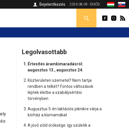
Bejelentkezés
2026.08.09 - EMŐD
Legolvasottabb
Értesítés áramkimaradásról:
augusztus 13., augusztus 24.
Közterületen szemetel? Nem tartja
rendben a telkét? Fontos változások
léptek életbe a szabálysértési
törvényben
Augusztus 5-én laktációs piknikre várja a
ely
kórház a kismamákat
 és
A jövő zöld öröksége: így születik a