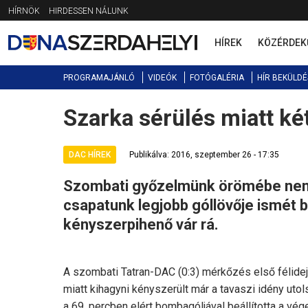
Jump
HÍRNÖK
HIRDESSEN NÁLUNK
to
navigation
HÍREK
KÖZÉRDEK
PROGRAMAJÁNLÓ
VIDEÓK
FOTÓGALÉRIA
HÍR BEKÜLDÉ
Szarka sérülés miatt ké
Back
to
top
DAC HÍREK
Publikálva: 2016, szeptember 26 - 17:35
Szombati győzelmünk örömébe nem 
csapatunk legjobb góllövője ismét
kényszerpihenő vár rá.
A szombati Tatran-DAC (0:3) mérkőzés első félide
miatt kihagyni kényszerült már a tavaszi idény utols
a 69. percben elért bombagóljával beállította a vé