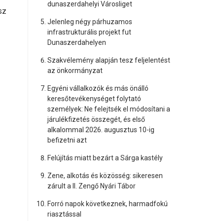
dunaszerdahelyi Városliget
sz
Jelenleg négy párhuzamos
infrastrukturális projekt fut
Dunaszerdahelyen
Szakvélemény alapján tesz feljelentést
az önkormányzat
Egyéni vállalkozók és más önálló
keresőtevékenységet folytató
személyek: Ne felejtsék el módosítani a
járulékfizetés összegét, és első
alkalommal 2026. augusztus 10-ig
befizetni azt
Felújítás miatt bezárt a Sárga kastély
Zene, alkotás és közösség: sikeresen
zárult a II. Zengő Nyári Tábor
Forró napok következnek, harmadfokú
riasztással