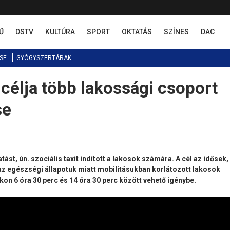
Ű
DSTV
KULTÚRA
SPORT
OKTATÁS
SZÍNES
DAC
SE
GYÓGYSZERTÁRAK
s célja több lakossági csoport
se
tást, ún. szociális taxit indított a lakosok számára. A cél az idősek,
az egészségi állapotuk miatt mobilitásukban korlátozott lakosok
n 6 óra 30 perc és 14 óra 30 perc között vehető igénybe.