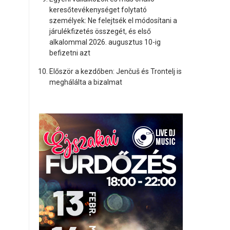
keresőtevékenységet folytató
személyek: Ne felejtsék el módosítani a
járulékfizetés összegét, és első
alkalommal 2026. augusztus 10-ig
befizetni azt
Először a kezdőben: Jenčuš és Trontelj is
meghálálta a bizalmat