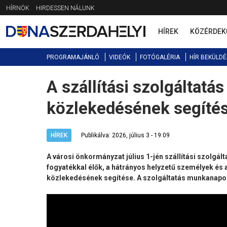
Jump
HÍRNÖK
HIRDESSEN NÁLUNK
to
navigation
HÍREK
KÖZÉRDEK
PROGRAMAJÁNLÓ
VIDEÓK
FOTÓGALÉRIA
HÍR BEKÜLDÉ
A szállítási szolgáltatá
Back
to
közlekedésének segíté
top
HÍREK
Publikálva: 2026, július 3 - 19:09
A városi önkormányzat július 1-jén szállítási szolgálta
fogyatékkal élők, a hátrányos helyzetű személyek és 
közlekedésének segítése. A szolgáltatás munkanapoko