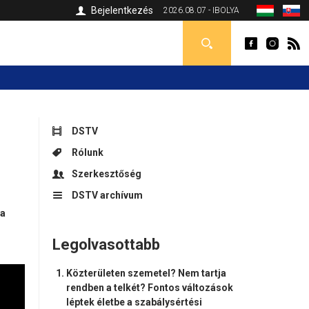
Bejelentkezés
2026.08.07 - IBOLYA
DSTV
Rólunk
Szerkesztőség
DSTV archívum
 a
Legolvasottabb
Közterületen szemetel? Nem tartja
rendben a telkét? Fontos változások
léptek életbe a szabálysértési