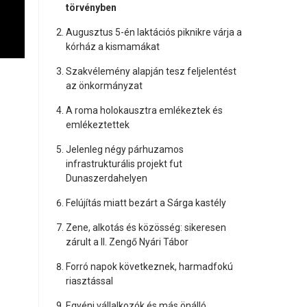
törvényben
Augusztus 5-én laktációs piknikre várja a
kórház a kismamákat
Szakvélemény alapján tesz feljelentést
az önkormányzat
A roma holokausztra emlékeztek és
emlékeztettek
Jelenleg négy párhuzamos
infrastrukturális projekt fut
Dunaszerdahelyen
Felújítás miatt bezárt a Sárga kastély
Zene, alkotás és közösség: sikeresen
zárult a II. Zengő Nyári Tábor
Forró napok következnek, harmadfokú
riasztással
Egyéni vállalkozók és más önálló