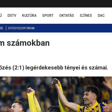
Ű
DSTV
KULTÚRA
SPORT
OKTATÁS
SZÍNES
DAC
SE
GYÓGYSZERTÁRAK
lem számokban
őzés (2:1) legérdekesebb tényei és számai.