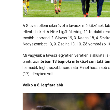
A Slovan elleni sikerével a tavaszi mérkőzések ta
ellenfelünket. A Niké Ligából eddig 11 fordulót r
további sorrend: 2. Slovan 19, 3. Kassa 18, 4. Szak
Nagyszombat 13, 9. Zsolna 13, 10. Zólyombrézó 10
Mi vagyunk a tavasz egyetlen veretlen alakulata is 
érinti:
zsinórban 13 bajnoki mérkőzésen találtu
harmadik leghosszabb sorozata. Ennél hosszabb s
(17) idényben volt.
Valko a 8. legfiatalabb