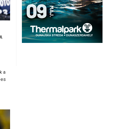
 A
k a
-es