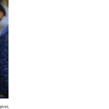
jével,