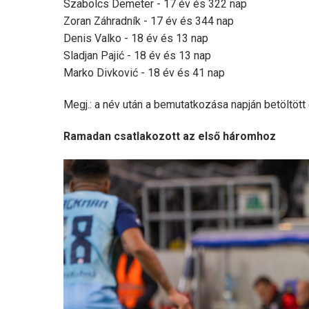
Szabolcs Demeter - 17 év és 322 nap
Zoran Záhradník - 17 év és 344 nap
Denis Valko - 18 év és 13 nap
Sladjan Pajić - 18 év és 13 nap
Marko Divković - 18 év és 41 nap
Megj.: a név után a bemutatkozása napján betöltött 
Ramadan csatlakozott az első háromhoz