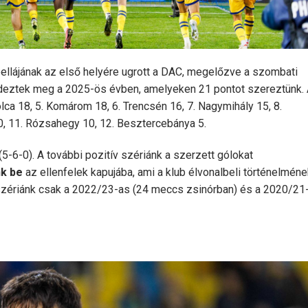
bellájának az első helyére ugrott a DAC, megelőzve a szombati
endeztek meg a 2025-ös évben, amelyeken 21 pontot szereztünk.
olca 18, 5. Komárom 18, 6. Trencsén 16, 7. Nagymihály 15, 8.
, 11. Rózsahegy 10, 12. Besztercebánya 5.
(5-6-0). A további pozitív szériánk a szerzett gólokat
nk be
az ellenfelek kapujába, ami a klub élvonalbeli történelméne
zériánk csak a 2022/23-as (24 meccs zsinórban) és a 2020/21