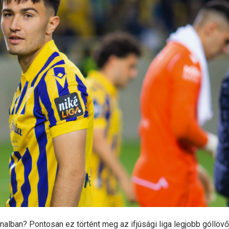
nalban? Pontosan ez történt meg az ifjúsági liga legjobb góllövő