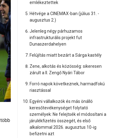
emlékeztettek
Hétvége a CINEMAX-ban (július 31. -
augusztus 2.)
Jelenleg négy párhuzamos
infrastrukturális projekt fut
Dunaszerdahelyen
Felújítás miatt bezárt a Sárga kastély
Zene, alkotás és közösség: sikeresen
zárult a II. Zengő Nyári Tábor
Forró napok következnek, harmadfokú
riasztással
Egyéni vállalkozók és más önálló
keresőtevékenységet folytató
személyek: Ne felejtsék el módosítani a
 több
járulékfizetés összegét, és első
alkalommal 2026. augusztus 10-ig
befizetni azt