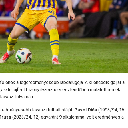
i felének a legeredményesebb labdarúgója. A kilencedik gólját a
ezte, újfent bizonyítva az idei esztendőben mutatott remek
a tavasz folyamán.
redményesebb tavaszi futballistáját:
Pavol Diňa
(1993/94, 16
Trusa
(2023/24, 12) egyaránt
9
alkalommal volt eredményes a