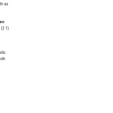
ti az
ben
(2:1)
udu
kék