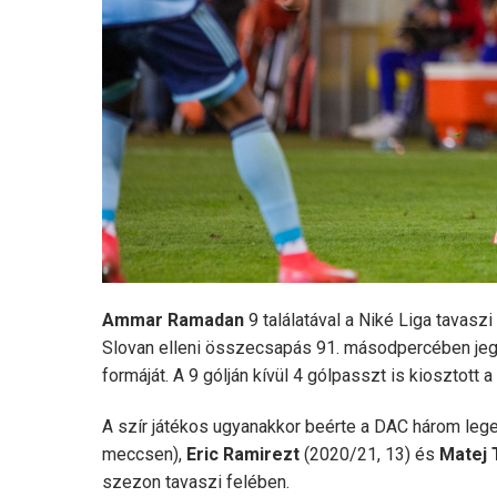
Ammar Ramadan
9 találatával a Niké Liga tavasz
Slovan elleni összecsapás 91. másodpercében jegy
formáját. A 9 gólján kívül 4 gólpasszt is kiosztott 
A szír játékos ugyanakkor beérte a DAC három lege
meccsen),
Eric Ramirezt
(2020/21, 13) és
Matej 
szezon tavaszi felében.