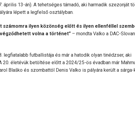
7. április 13-án). A tehetséges támadó, aki harmadik szezonját töl
ályára lépett a legfelső osztályban.
t számomra ilyen közönség előtt és ilyen ellenféllel szem
 végződhetett volna a történet”
– mondta Valko a DAC-Slovan 
 legfiatalabb futballistája és már a hatodik olyan tinédzser, aki
 A 20. életévük betöltése előtt a 2024/25-ös évadban már Mahm
rol Blaško és szombattól Denis Valko is pályára került a sárga-