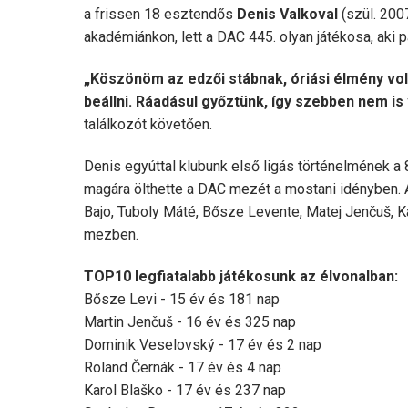
a frissen 18 esztendős
Denis Valkoval
(szül. 200
akadémiánkon, lett a DAC 445. olyan játékosa, aki p
„Köszönöm az edzői stábnak, óriási élmény vol
beállni. Ráadásul győztünk, így szebben nem is
találkozót követően.
Denis egyúttal klubunk első ligás történelmének a 8.
magára ölthette a DAC mezét a mostani idényben.
Bajo, Tuboly Máté, Bősze Levente, Matej Jenčuš, Ka
mezben.
TOP10 legfiatalabb játékosunk az élvonalban:
Bősze Levi - 15 év és 181 nap
Martin Jenčuš - 16 év és 325 nap
Dominik Veselovský - 17 év és 2 nap
Roland Černák - 17 év és 4 nap
Karol Blaško - 17 év és 237 nap