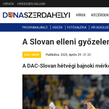
Jump
HÍRNÖK
HIRDESSEN NÁLUNK
to
navigation
HÍREK
KÖZÉRDEK
PROGRAMAJÁNLÓ
VIDEÓK
FOTÓGALÉRIA
HÍR BEKÜLDÉ
A Slovan elleni győze
Back
to
top
DAC HÍREK
Publikálva: 2025, április 29 - 21:22
A DAC-Slovan hétvégi bajnoki mérk