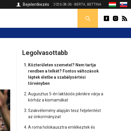
Bejelentkezés
2026.08.06 - BERTA, BETTINA
Legolvasottabb
Közterületen szemetel? Nem tartja
rendben a telkét? Fontos változások
léptek életbe a szabálysértési
törvényben
Augusztus 5-én laktációs piknikre várja a
kórház a kismamákat
Szakvélemény alapján tesz feljelentést
az önkormányzat
A roma holokausztra emlékeztek és