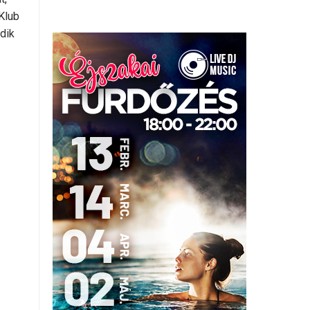
Klub
dik