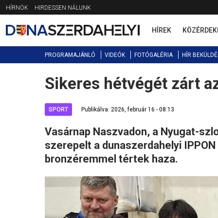
Jump
HÍRNÖK
HIRDESSEN NÁLUNK
to
navigation
HÍREK
KÖZÉRDEK
PROGRAMAJÁNLÓ
VIDEÓK
FOTÓGALÉRIA
HÍR BEKÜLDÉ
Sikeres hétvégét zárt a
Back
to
top
SPORT
Publikálva: 2026, február 16 - 08:13
Vasárnap Naszvadon, a Nyugat-szlo
szerepelt a dunaszerdahelyi IPPON K
bronzéremmel tértek haza.