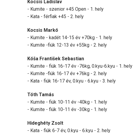
Kocsis Ladislav
- Kumite - szenior +45 Open - 1. hely
- Kata - férfiak +45 - 2. hely
Kocsis Markó
- Kumite - kadét 14-15 év +70kg - 1. hely
- Kumite -fiúk 12-13 év +55kg - 2. hely
Kóša František Sebastian
- Kumite - fiúk 16-17 év -76kg, 0.kyu-6.kyu - 1. hely
- Kumite -fiúk 16-17 év +76kg - 2. hely
- Kata - fiúk 16-17 év, 0.kyu - 6.kyu - 3. hely
Tóth Tamás
- Kumite - fiúk 10-11 év -40kg - 1. hely
- Kumite - fiúk 10-11 év -30kg - 1. hely
Hideghéty Zsolt
- Kata - fiúk 6-7 év, 0.kyu - 6.kyu - 2. hely