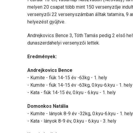
melyen 20 csapat több mint 150 versenyzője indult
versenyzői 22 versenyszámban álltak tatamira, 9 ar
helyezést gyűjtve.
Andrejkovics Bence 3, Tóth Tamás pedig 2 első he
dunaszerdahelyi versenyzői lettek.
Eredmények:
Andrejkovics Bence
- Kumite - fiúk 14-15 év -63kg - 1. hely
- Kumite - fiúk 14-15 év -63kg, 0.kyu-6.kyu - 1. hely
- Kata - fiúk 14-15 év, 0.kyu - 6.kyu - 1. hely
Domonkos Natália
- Kumite - lányok 8-9 év -32kg, 0.kyu-6.kyu - 1. hely
- Kata - lányok 8-9 év, 0.kyu - 6.kyu - 3. hely