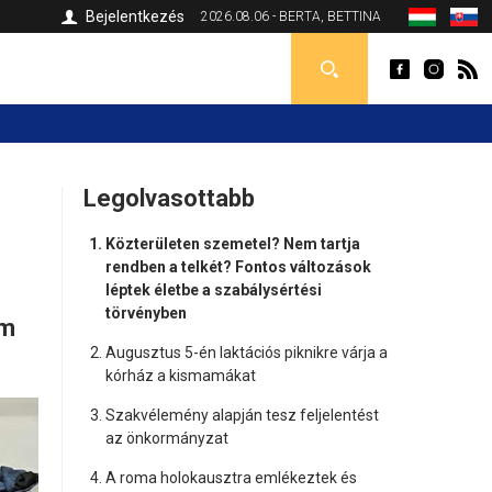
Bejelentkezés
2026.08.06 - BERTA, BETTINA
Legolvasottabb
Közterületen szemetel? Nem tartja
rendben a telkét? Fontos változások
léptek életbe a szabálysértési
törvényben
om
Augusztus 5-én laktációs piknikre várja a
kórház a kismamákat
Szakvélemény alapján tesz feljelentést
az önkormányzat
A roma holokausztra emlékeztek és