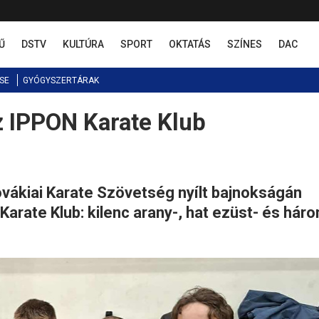
Ű
DSTV
KULTÚRA
SPORT
OKTATÁS
SZÍNES
DAC
SE
GYÓGYSZERTÁRAK
z IPPON Karate Klub
vákiai Karate Szövetség nyílt bajnokságán
arate Klub: kilenc arany-, hat ezüst- és hár