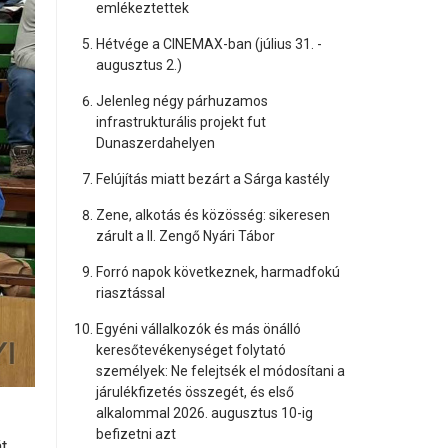
emlékeztettek
Hétvége a CINEMAX-ban (július 31. -
augusztus 2.)
Jelenleg négy párhuzamos
infrastrukturális projekt fut
Dunaszerdahelyen
Felújítás miatt bezárt a Sárga kastély
Zene, alkotás és közösség: sikeresen
zárult a II. Zengő Nyári Tábor
Forró napok következnek, harmadfokú
riasztással
Egyéni vállalkozók és más önálló
keresőtevékenységet folytató
személyek: Ne felejtsék el módosítani a
járulékfizetés összegét, és első
alkalommal 2026. augusztus 10-ig
befizetni azt
t,