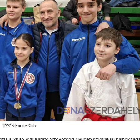
IPPON Karate Klub
tta a Shito Ryu Karate Szövetség Nyugat-szlovákiai bajnokságá