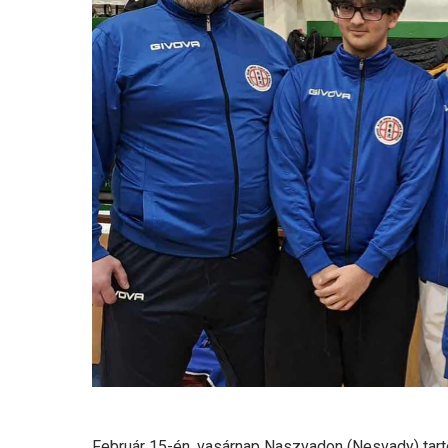
Február 15-én, vasárnap Naszvadon (Nesvady) tarto