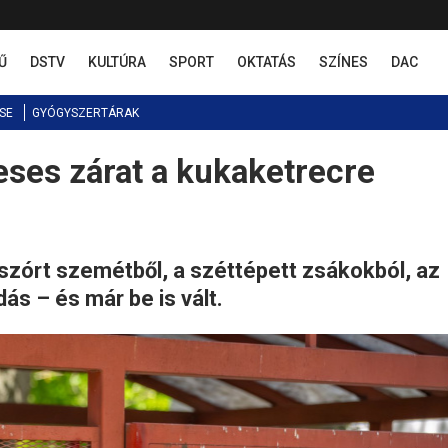
Ű
DSTV
KULTÚRA
SPORT
OKTATÁS
SZÍNES
DAC
SE
GYÓGYSZERTÁRAK
ses zárat a kukaketrecre
tszórt szemétből, a széttépett zsákokból, az
s – és már be is vált.