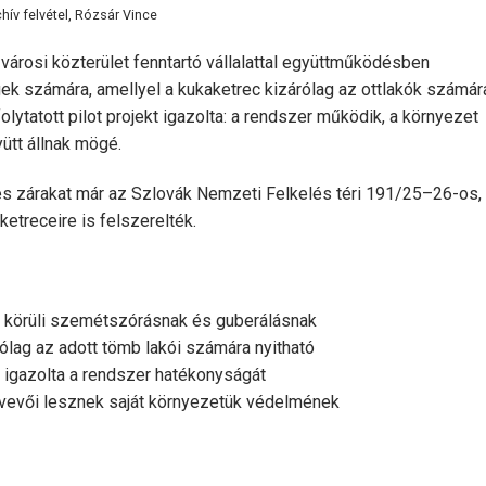
hív felvétel, Rózsár Vince
árosi közterület fenntartó vállalattal együttműködésben
k számára, amellyel a kukaketrec kizárólag az ottlakók számár
olytatott pilot projekt igazolta: a rendszer működik, a környezet
yütt állnak mögé.
s zárakat már az Szlovák Nemzeti Felkelés téri 191/25–26-os,
treceire is felszerelték.
c körüli szemétszórásnak és guberálásnak
rólag az adott tömb lakói számára nyitható
t igazolta a rendszer hatékonyságát
tvevői lesznek saját környezetük védelmének