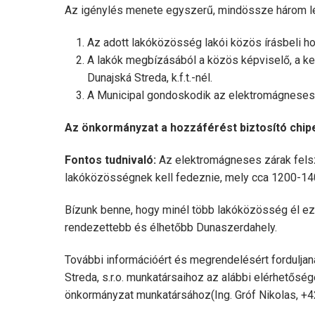
Az igénylés menete egyszerű, mindössze három lé
Az adott lakóközösség lakói közös írásbeli ho
A lakók megbízásából a közös képviselő, a ke
Dunajská Streda, k.f.t.-nél.
A Municipal gondoskodik az elektromágneses
Az önkormányzat a hozzáférést biztosító chipe
Fontos tudnivaló:
Az elektromágneses zárak felsz
lakóközösségnek kell fedeznie, mely cca 1200-14
Bízunk benne, hogy minél több lakóközösség él ez
rendezettebb és élhetőbb Dunaszerdahely.
További információért és megrendelésért forduljan
Streda, s.r.o. munkatársaihoz az alábbi elérhetősé
önkormányzat munkatársához(Ing. Gróf Nikolas, +