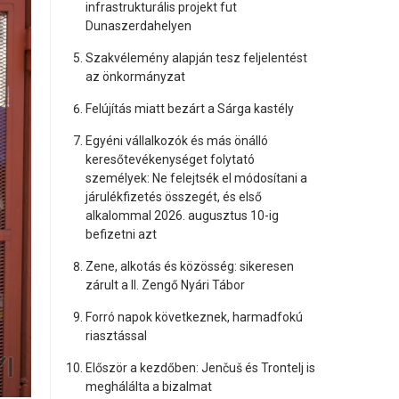
infrastrukturális projekt fut
Dunaszerdahelyen
Szakvélemény alapján tesz feljelentést
az önkormányzat
Felújítás miatt bezárt a Sárga kastély
Egyéni vállalkozók és más önálló
keresőtevékenységet folytató
személyek: Ne felejtsék el módosítani a
járulékfizetés összegét, és első
alkalommal 2026. augusztus 10-ig
befizetni azt
Zene, alkotás és közösség: sikeresen
zárult a II. Zengő Nyári Tábor
Forró napok következnek, harmadfokú
riasztással
Először a kezdőben: Jenčuš és Trontelj is
meghálálta a bizalmat