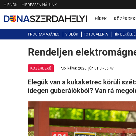
Jump
HÍRNÖK
HIRDESSEN NÁLUNK
to
navigation
HÍREK
KÖZÉRDEK
PROGRAMAJÁNLÓ
VIDEÓK
FOTÓGALÉRIA
HÍR BEKÜLDÉ
Rendeljen elektromágne
Back
to
top
KÖZÉRDEKŰ
Publikálva: 2026, június 3 - 06:47
Elegük van a kukaketrec körüli szé
idegen guberálókból? Van rá megoldá