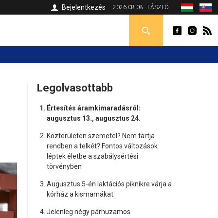
Bejelentkezés
2026.08.08 - LÁSZLÓ
Legolvasottabb
Értesítés áramkimaradásról:
augusztus 13., augusztus 24.
Közterületen szemetel? Nem tartja
rendben a telkét? Fontos változások
léptek életbe a szabálysértési
törvényben
Augusztus 5-én laktációs piknikre várja a
kórház a kismamákat
Jelenleg négy párhuzamos