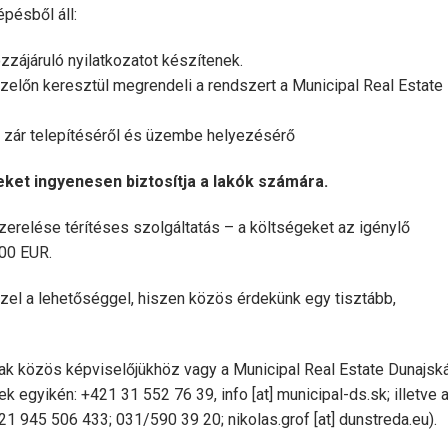
pésből áll:
zzájáruló nyilatkozatot készítenek.
zelőn keresztül megrendeli a rendszert a Municipal Real Estate
 zár telepítéséről és üzembe helyezésérő
ket ingyenesen biztosítja a lakók számára.
erelése térítéses szolgáltatás – a költségeket az igénylő
00 EUR.
zel a lehetőséggel, hiszen közös érdekünk egy tisztább,
ak közös képviselőjükhöz vagy a Municipal Real Estate Dunajsk
gek egyikén: +421 31 552 76 39,
info
[at]
municipal-ds.sk
; illetve 
421 945 506 433; 031/590 39 20;
nikolas.grof
[at]
dunstreda.eu
).