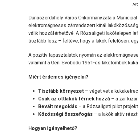
Arc
Dunaszerdahely Város Önkormányzata a Municipal v
elektromágneses zárrendszert kínál lakóközössége
válik hozzáférhetővé. A Rózsaligeti lakótelepen lef
tisztább lesz – feltéve, hogy a lakók felelősen, eg
A pozitív tapasztalatok nyomán az elektromágnese
valamint a Gen. Svobodu 1951-es lakótömbök kukake
Miért érdemes igényelni?
Tisztább környezet
– véget vet a kukaketre
Csak az ottlakók férnek hozzá
– a zár kizá
Bevált megoldás
– a Rózsaligeti pilot projek
Közösségi összefogás
– a lakók aktív rész
Hogyan igényelhető?