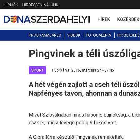
Jump
HÍRNÖK
HIRDESSEN NÁLUNK
to
navigation
HÍREK
KÖZÉRDEK
PROGRAMAJÁNLÓ
VIDEÓK
FOTÓGALÉRIA
HÍR BEKÜLDÉ
Pingvinek a téli úszóli
Back
to
top
SPORT
Publikálva: 2016, március 24 - 07:45
A hét végén zajlott a cseh téli úszó
Napfényes tavon, ahonnan a dunasz
Mivel Szlovákiában nincs hasonló bajnokság, a brün
csak el, míg a levegő pedig 9 fokos volt.
A Gibraltárra készülő Pingvinek remekeltek: