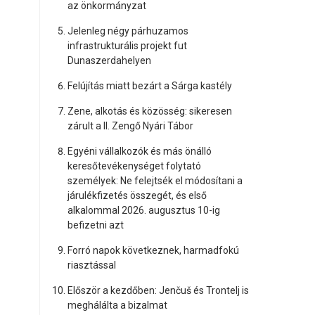
az önkormányzat
Jelenleg négy párhuzamos
infrastrukturális projekt fut
Dunaszerdahelyen
Felújítás miatt bezárt a Sárga kastély
Zene, alkotás és közösség: sikeresen
zárult a II. Zengő Nyári Tábor
Egyéni vállalkozók és más önálló
keresőtevékenységet folytató
személyek: Ne felejtsék el módosítani a
járulékfizetés összegét, és első
alkalommal 2026. augusztus 10-ig
befizetni azt
Forró napok következnek, harmadfokú
riasztással
Először a kezdőben: Jenčuš és Trontelj is
meghálálta a bizalmat