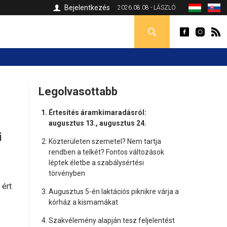
Bejelentkezés
2026.08.08 - LÁSZLÓ
Legolvasottabb
Értesítés áramkimaradásról:
augusztus 13., augusztus 24.
i
Közterületen szemetel? Nem tartja
rendben a telkét? Fontos változások
léptek életbe a szabálysértési
törvényben
 ért
Augusztus 5-én laktációs piknikre várja a
kórház a kismamákat
Szakvélemény alapján tesz feljelentést