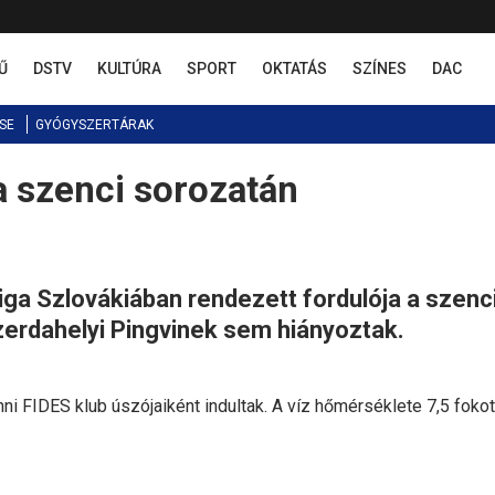
Ű
DSTV
KULTÚRA
SPORT
OKTATÁS
SZÍNES
DAC
SE
GYÓGYSZERTÁRAK
ga szenci sorozatán
liga Szlovákiában rendezett fordulója a szenc
erdahelyi Pingvinek sem hiányoztak.
ni FIDES klub úszójaiként indultak. A víz hőmérséklete 7,5 fokot