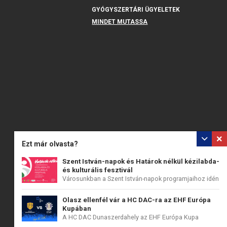
GYÓGYSZERTÁRI ÜGYELETEK
MINDET MUTASSA
Ezt már olvasta?
Szent István-napok és Határok nélkül kézilabda-
és kulturális fesztivál
Városunkban a Szent István-napok programjaihoz idén
a...
Olasz ellenfél vár a HC DAC-ra az EHF Európa
Kupában
A HC DAC Dunaszerdahely az EHF Európa Kupa
második...