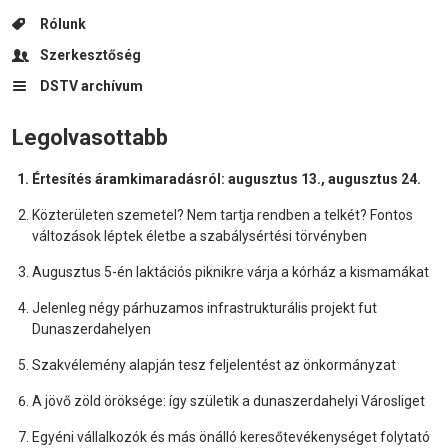
Rólunk
Szerkesztőség
DSTV archívum
Legolvasottabb
Értesítés áramkimaradásról: augusztus 13., augusztus 24.
Közterületen szemetel? Nem tartja rendben a telkét? Fontos
változások léptek életbe a szabálysértési törvényben
Augusztus 5-én laktációs piknikre várja a kórház a kismamákat
Jelenleg négy párhuzamos infrastrukturális projekt fut
Dunaszerdahelyen
Szakvélemény alapján tesz feljelentést az önkormányzat
A jövő zöld öröksége: így születik a dunaszerdahelyi Városliget
Egyéni vállalkozók és más önálló keresőtevékenységet folytató