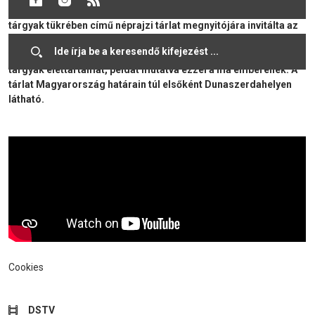
vízzel főz... – Paraszti takarékosság és józan anyaghasználat a
tárgyak tükrében című néprajzi tárlat megnyitójára invitálta az
érdeklődőket. A kiállítás azt mutatja be, hogy a paraszti
világban hogyan hosszabbították meg az egyes használati
tárgyak élettartamát, példát mutatva ezzel a ma emberének. A
tárlat Magyarország határain túl elsőként Dunaszerdahelyen
látható.
Cookies
DSTV