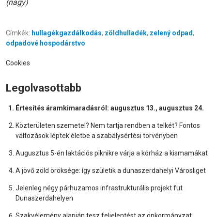
(nagy)
Címkék:
hullagékgazdálkodás
,
zöldhulladék
,
zelený odpad
,
odpadové hospodárstvo
Cookies
Legolvasottabb
Értesítés áramkimaradásról: augusztus 13., augusztus 24.
Közterületen szemetel? Nem tartja rendben a telkét? Fontos
változások léptek életbe a szabálysértési törvényben
Augusztus 5-én laktációs piknikre várja a kórház a kismamákat
A jövő zöld öröksége: így születik a dunaszerdahelyi Városliget
Jelenleg négy párhuzamos infrastrukturális projekt fut
Dunaszerdahelyen
Szakvélemény alapján tesz feljelentést az önkormányzat