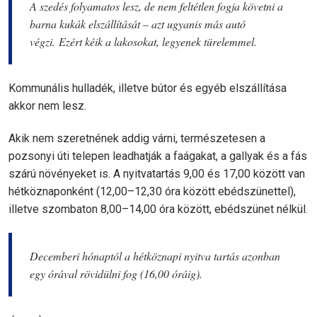
A szedés folyamatos lesz, de nem feltétlen fogja követni a
barna kukák elszállítását – azt ugyanis más autó
végzi. Ezért kéik a lakosokat, legyenek türelemmel.
Kommunális hulladék, illetve bútor és egyéb elszállítása
akkor nem lesz.
Akik nem szeretnének addig várni, természetesen a
pozsonyi úti telepen leadhatják a faágakat, a gallyak és a fás
szárú növényeket is. A nyitvatartás 9,00 és 17,00 között van
hétköznaponként (12,00–12,30 óra között ebédszünettel),
illetve szombaton 8,00–14,00 óra között, ebédszünet nélkül.
Decemberi hónaptól a hétköznapi nyitva tartás azonban
egy órával rövidülni fog (16,00 óráig).