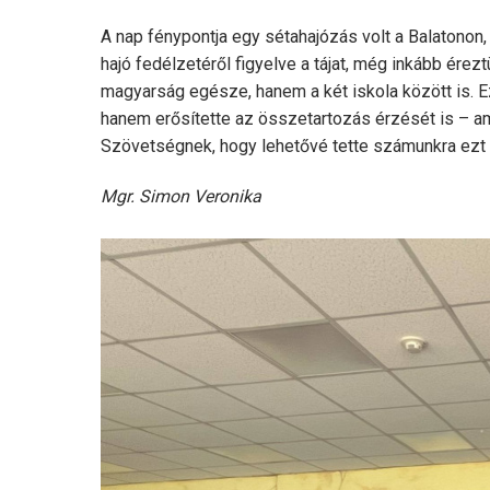
A nap fénypontja egy sétahajózás volt a Balatonon, 
hajó fedélzetéről figyelve a tájat, még inkább ére
magyarság egésze, hanem a két iskola között is. 
hanem erősítette az összetartozás érzését is – a
Szövetségnek, hogy lehetővé tette számunkra ezt a
Mgr. Simon Veronika