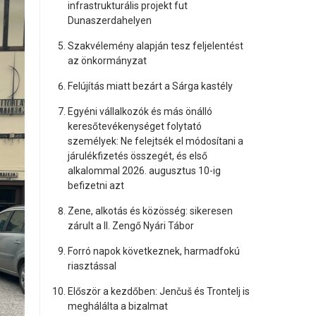
infrastrukturális projekt fut
Dunaszerdahelyen
Szakvélemény alapján tesz feljelentést
az önkormányzat
Felújítás miatt bezárt a Sárga kastély
Egyéni vállalkozók és más önálló
keresőtevékenységet folytató
személyek: Ne felejtsék el módosítani a
járulékfizetés összegét, és első
alkalommal 2026. augusztus 10-ig
befizetni azt
Zene, alkotás és közösség: sikeresen
zárult a II. Zengő Nyári Tábor
Forró napok következnek, harmadfokú
riasztással
Először a kezdőben: Jenčuš és Trontelj is
meghálálta a bizalmat