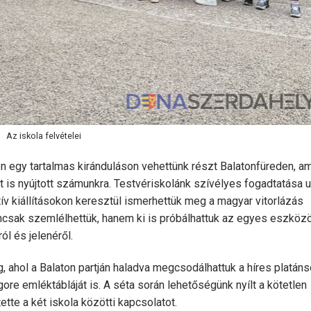
Az iskola felvételei
egy tartalmas kiránduláson vehettünk részt Balatonfüreden, a
is nyújtott számunkra. Testvériskolánk szívélyes fogadtatása u
tív kiállításokon keresztül ismerhettük meg a magyar vitorlázás
mcsak szemlélhettük, hanem ki is próbálhattuk az egyes eszközö
l és jelenéről.
 ahol a Balaton partján haladva megcsodálhattuk a híres platánso
re emléktábláját is. A séta során lehetőségünk nyílt a kötetlen
te a két iskola közötti kapcsolatot.