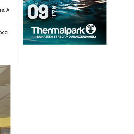
re. A
óczi