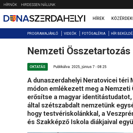
Jump
HÍRNÖK
HIRDESSEN NÁLUNK
to
navigation
HÍREK
KÖZÉRDEK
PROGRAMAJÁNLÓ
VIDEÓK
FOTÓGALÉRIA
HÍR BEKÜLDÉ
Nemzeti Összetartozás 
Back
to
top
OKTATÁS
Publikálva: 2025, június 7 - 08:25
A dunaszerdahelyi Neratovicei tér
módon emlékezett meg a Nemzeti Ös
erősítse a magyar identitástudatot,
által szétszabdalt nemzetünk egys
hogy testvériskolánkkal, a Veszpr
és Szakképző Iskola diákjaival együ