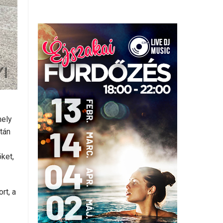
mely
tán
ket,
rt, a