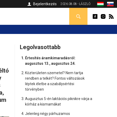
Bejelentkezés
2026.08.08 - LÁSZLÓ
Legolvasottabb
Értesítés áramkimaradásról:
augusztus 13., augusztus 24.
éltó
Közterületen szemetel? Nem tartja
y
rendben a telkét? Fontos változások
léptek életbe a szabálysértési
s
törvényben
a,
kum
Augusztus 5-én laktációs piknikre várja a
kórház a kismamákat
Jelenleg négy párhuzamos