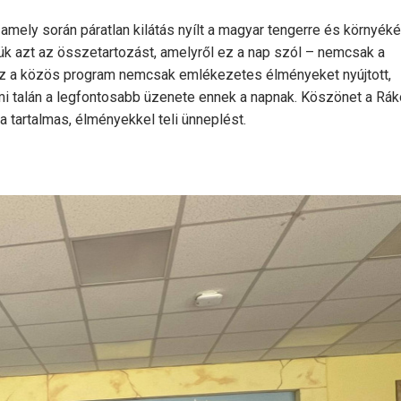
amely során páratlan kilátás nyílt a magyar tengerre és környéké
ztük azt az összetartozást, amelyről ez a nap szól – nemcsak a
Ez a közös program nemcsak emlékezetes élményeket nyújtott,
mi talán a legfontosabb üzenete ennek a napnak. Köszönet a Rák
 tartalmas, élményekkel teli ünneplést.