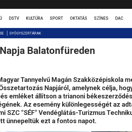
Ű
DSTV
KULTÚRA
SPORT
OKTATÁS
SZÍNES
DAC
SE
GYÓGYSZERTÁRAK
Napja Balatonfüreden
i Magyar Tannyelvű Magán Szakközépiskola m
szetartozás Napjáról, amelynek célja, hog
 és emléket állítson a trianoni békeszerződé
égének. Az esemény különlegességét az adt
émi SZC "SÉF" Vendéglátás-Turizmus Techni
tt ünnepeltük ezt a fontos napot.