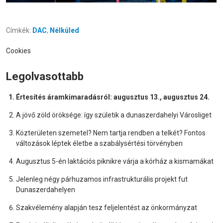
Címkék:
DAC
,
Nélküled
Cookies
Legolvasottabb
Értesítés áramkimaradásról: augusztus 13., augusztus 24.
A jövő zöld öröksége: így születik a dunaszerdahelyi Városliget
Közterületen szemetel? Nem tartja rendben a telkét? Fontos
változások léptek életbe a szabálysértési törvényben
Augusztus 5-én laktációs piknikre várja a kórház a kismamákat
Jelenleg négy párhuzamos infrastrukturális projekt fut
Dunaszerdahelyen
Szakvélemény alapján tesz feljelentést az önkormányzat