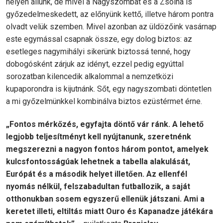
helyén állunk, de mivel a Nagyszombat és a Zsolna is
győzedelmeskedett, az előnyünk kettő, illetve három pontra
olvadt velük szemben. Mivel azonban az üldözőink vasárnap
este egymással csapnak össze, egy dolog biztos: az
esetleges nagymihályi sikerünk biztossá tenné, hogy
dobogósként zárjuk az idényt, ezzel pedig egyúttal
sorozatban kilencedik alkalommal a nemzetközi
kupaporondra is kijutnánk. Sőt, egy nagyszombati döntetlen
a mi győzelmünkkel kombinálva biztos ezüstérmet érne.
„Fontos mérkőzés, egyfajta döntő vár ránk. A lehető
legjobb teljesítményt kell nyújtanunk, szeretnénk
megszerezni a nagyon fontos három pontot, amelyek
kulcsfontosságúak lehetnek a tabella alakulását,
Európát és a második helyet illetően. Az ellenfél
nyomás nélkül, felszabadultan futballozik, a saját
otthonukban sosem egyszerű ellenük játszani. Ami a
keretet illeti, eltiltás miatt Ouro és Kapanadze játékára