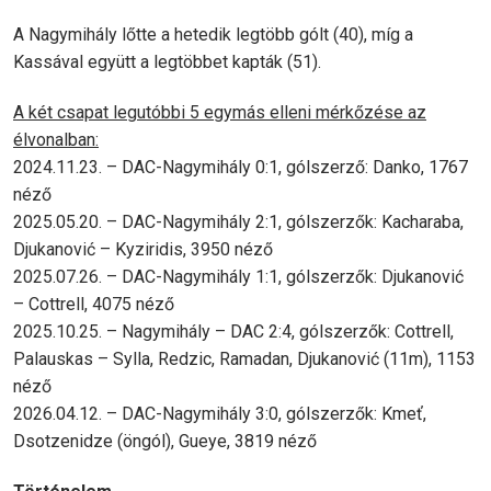
A Nagymihály lőtte a hetedik legtöbb gólt (40), míg a
Kassával együtt a legtöbbet kapták (51).
A két csapat legutóbbi 5 egymás elleni mérkőzése az
élvonalban:
2024.11.23. – DAC-Nagymihály 0:1, gólszerző: Danko, 1767
néző
2025.05.20. – DAC-Nagymihály 2:1, gólszerzők: Kacharaba,
Djukanović – Kyziridis, 3950 néző
2025.07.26. – DAC-Nagymihály 1:1, gólszerzők: Djukanović
– Cottrell, 4075 néző
2025.10.25. – Nagymihály – DAC 2:4, gólszerzők: Cottrell,
Palauskas – Sylla, Redzic, Ramadan, Djukanović (11m), 1153
néző
2026.04.12. – DAC-Nagymihály 3:0, gólszerzők: Kmeť,
Dsotzenidze (öngól), Gueye, 3819 néző