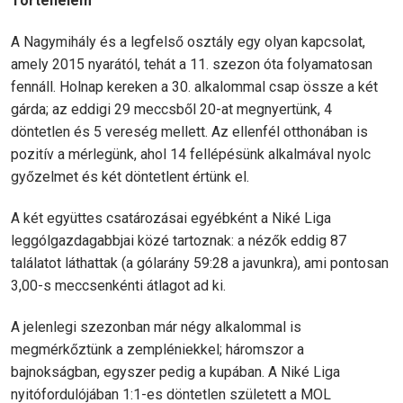
Történelem
A Nagymihály és a legfelső osztály egy olyan kapcsolat,
amely 2015 nyarától, tehát a 11. szezon óta folyamatosan
fennáll. Holnap kereken a 30. alkalommal csap össze a két
gárda; az eddigi 29 meccsből 20-at megnyertünk, 4
döntetlen és 5 vereség mellett. Az ellenfél otthonában is
pozitív a mérlegünk, ahol 14 fellépésünk alkalmával nyolc
győzelmet és két döntetlent értünk el.
A két együttes csatározásai egyébként a Niké Liga
leggólgazdagabbjai közé tartoznak: a nézők eddig 87
találatot láthattak (a gólarány 59:28 a javunkra), ami pontosan
3,00-s meccsenkénti átlagot ad ki.
A jelenlegi szezonban már négy alkalommal is
megmérkőztünk a zempléniekkel; háromszor a
bajnokságban, egyszer pedig a kupában. A Niké Liga
nyitófordulójában 1:1-es döntetlen született a MOL