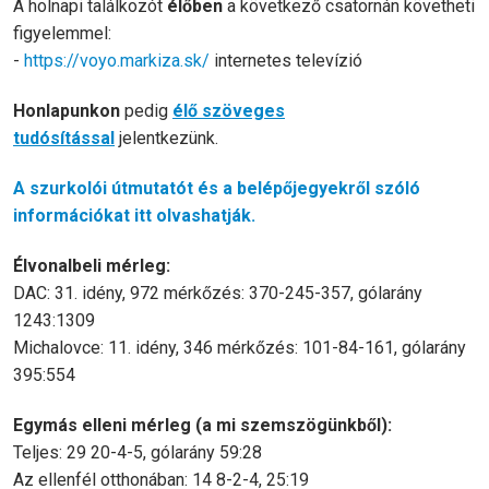
A holnapi találkozót
élőben
a következő csatornán követheti
figyelemmel:
-
https://voyo.markiza.sk/
internetes televízió
Honlapunkon
pedig
élő szöveges
tudósítással
jelentkezünk.
A szurkolói útmutatót és a belépőjegyekről szóló
információkat itt olvashatják.
Élvonalbeli mérleg:
DAC: 31. idény, 972 mérkőzés: 370-245-357, gólarány
1243:1309
Michalovce: 11. idény, 346 mérkőzés: 101-84-161, gólarány
395:554
Egymás elleni mérleg (a mi szemszögünkből):
Teljes: 29 20-4-5, gólarány 59:28
Az ellenfél otthonában: 14 8-2-4, 25:19