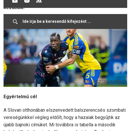
Nagymihály-DAC összecsapás szombaton 18:00 órakor
kezdődik.
Egyértelmű cél
A Slovan otthonában elszenvedett balszerencsés szombati
vereségünkkel végleg eldőlt, hogy a hazaiak begyűjtik az
újabb bajnoki címüket. Mi továbbra is tabella a második