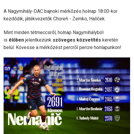
A Nagymihály-DAC bajnoki mérkőzés holnap 18:00-kor
kezdődik, játékvezetők Choreň - Zemko, Halíček.
Mint minden tétmeccsről, holnap Nagymihályból
is
élőben
jelentkezünk
szöveges közvetítés
keretén
belül. Kövesse a mérkőzést percről percre honlapunkon!