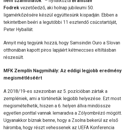
nem számíthatok”
– nyilatkozta
Branislav
Fodrek
vezetőedző, aki holnap jubileumi 50.
ligamérkőzésére készül együttesünk kispadján. Ebben a
tekintetben beéri a legutóbbi 11 esztendő csúcstartóját,
Peter Hyballát.
Annyit még tegyünk hozzá, hogy Samsindin Ouro a Slovan
otthonában kapott piros lapjáért kétmeccses eltiltásban
részesült.
MFK Zemplín Nagymihály: Az eddigi legjobb eredmény
megismétléséért
A 2018/19-es szezonban az 5. pozícióban zártak a
zempléniek, ami a történetük legjobb helyezése. Ezt most
megismételhetik, hiszen a 6. helyen állva mindössze
egyetlen ponttal vannak lemaradva a Zólyombrézó mögött.
Ugyanakkor bíznak benne, hogy a Zsolna bekerül az első
háromba, hogy részt vehessenek az UEFA Konferencia