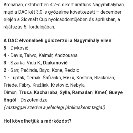
Arénában, októberben 4:2-s sikert arattunk Nagymihályban,
majd a DAC két 3:0-s győzelme következett – december
elején a Slovnaft Cup nyolcaddöntőjében és áprilisban, a
rájátszás 5. fordulójában.
A DAC élvonalbeli gólszerzői a Nagymihály ellen:
5
- Divković
4
- Davis, Taiwo,
Kalmár,
Andzouana
3
-
Szarka, Vida K.,
Djukanović
2
- Sarr, Pačinda, Bayo, Kone, Redzic
1
- Ľupták, Černák, Šafranko,
Herc
, Koštrna, Blackman,
Friede, Fábry,
Kružliak,
Krstović, Nebyla,
Dimun,
Trusa
,
Kacharaba
,
Sylla
,
Ramadan
,
Kme
ť
,
Gueye
öngól
- Dszotenidze
(vastaggal szedve a jelenlegi játékoskeret tagjai)
Hol követhetjük a mérkőzést?