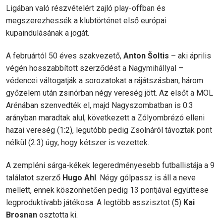
Ligában való részvételért zajló play-offban és
megszerezhessék a klubtörténet első európai
kupaindulásának a jogát.
A februártól 50 éves szakvezető,
Anton Šoltis
– aki április
végén hosszabbított szerződést a Nagymihállyal –
védencei váltogatják a sorozatokat a rájátszásban, három
győzelem után zsinórban négy vereség jött. Az elsőt a MOL
Arénában szenvedték el, majd Nagyszombatban is 0:3
arányban maradtak alul, következett a Zólyombrézó elleni
hazai vereség (1:2), legutóbb pedig Zsolnáról távoztak pont
nélkül (2:3) úgy, hogy kétszer is vezettek.
A zempléni sárga-kékek legeredményesebb futballistája a 9
találatot szerző
Hugo Ahl
. Négy gólpassz is áll a neve
mellett, ennek köszönhetően pedig 13 pontjával együttese
legproduktívabb játékosa. A legtöbb asszisztot (5)
Kai
Brosnan
osztotta ki.