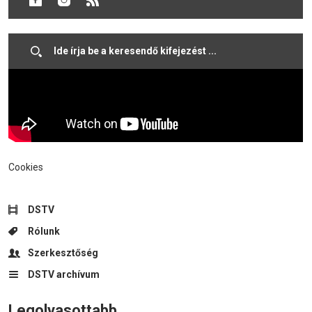
testnevelés óra megtartására is a korcsolyapályát
választották.
Cookies
DSTV
Rólunk
Szerkesztőség
DSTV archívum
Legolvasottabb