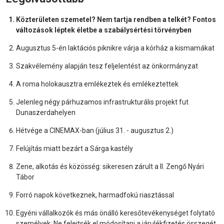
Közterületen szemetel? Nem tartja rendben a telkét? Fontos
változások léptek életbe a szabálysértési törvényben
Augusztus 5-én laktációs piknikre várja a kórház a kismamákat
Szakvélemény alapján tesz feljelentést az önkormányzat
A roma holokausztra emlékeztek és emlékeztettek
Jelenleg négy párhuzamos infrastrukturális projekt fut
Dunaszerdahelyen
Hétvége a CINEMAX-ban (július 31. - augusztus 2.)
Felújítás miatt bezárt a Sárga kastély
Zene, alkotás és közösség: sikeresen zárult a II. Zengő Nyári
Tábor
Forró napok következnek, harmadfokú riasztással
Egyéni vállalkozók és más önálló keresőtevékenységet folytató
személyek: Ne felejtsék el módosítani a járulékfizetés összegét,