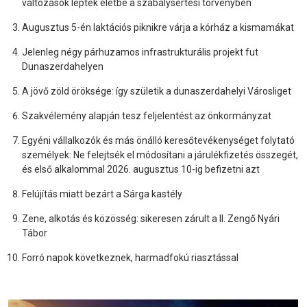
változások léptek életbe a szabálysértési törvényben
Augusztus 5-én laktációs piknikre várja a kórház a kismamákat
Jelenleg négy párhuzamos infrastrukturális projekt fut
Dunaszerdahelyen
A jövő zöld öröksége: így születik a dunaszerdahelyi Városliget
Szakvélemény alapján tesz feljelentést az önkormányzat
Egyéni vállalkozók és más önálló keresőtevékenységet folytató
személyek: Ne felejtsék el módosítani a járulékfizetés összegét,
és első alkalommal 2026. augusztus 10-ig befizetni azt
Felújítás miatt bezárt a Sárga kastély
Zene, alkotás és közösség: sikeresen zárult a II. Zengő Nyári
Tábor
Forró napok következnek, harmadfokú riasztással