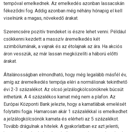
tempóval emelkednek. Az emelkedés azonban lassacskán
fékeződni fog. Addig azonban még néhány hónapig el kell
viselnünk a magas, növekedő árakat.
Szerencsére pozitív trendeket is észre lehet venni. Például
csökkenni kezdett a masszív áremelkedés két
szimbólumának, a vajnak és az étolajnak az ára. Ha akciós
áron vesszük, az már lassan megközelíti a háború előtti
árakat.
Általánosságban elmondható, hogy még legalább másfél év,
amíg az áremelkedés tempója eléri a normálisnak tekinthető
évi 2-3 százalékot. Az olcsó jelzálogkölcsönöknek búcsút
inthetünk. A 4 százalékos kamat még nem a plafon. Az
Európai Központi Bank jelezte, hogy a kamatlábak emelését
folytatni fogja. Hamarosan akár 1 százalékkal is emelkedhet
a jelzálogkölcsönök kamata és elérheti az 5 százalékot.
Tovább drágulnak a hitelek. A gyakorlatban ez azt jelenti,