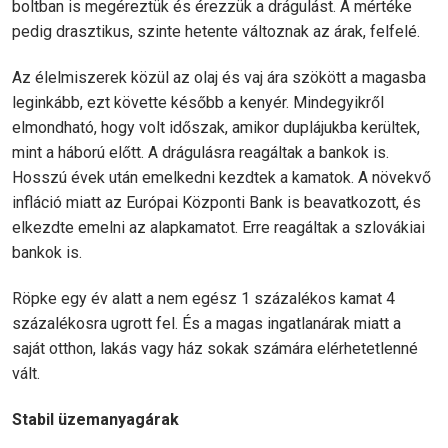
boltban is megéreztük és érezzük a drágulást. A mértéke
pedig drasztikus, szinte hetente változnak az árak, felfelé.
Az élelmiszerek közül az olaj és vaj ára szökött a magasba
leginkább, ezt követte később a kenyér. Mindegyikről
elmondható, hogy volt időszak, amikor duplájukba kerültek,
mint a háború előtt. A drágulásra reagáltak a bankok is.
Hosszú évek után emelkedni kezdtek a kamatok. A növekvő
infláció miatt az Európai Központi Bank is beavatkozott, és
elkezdte emelni az alapkamatot. Erre reagáltak a szlovákiai
bankok is.
Röpke egy év alatt a nem egész 1 százalékos kamat 4
százalékosra ugrott fel. És a magas ingatlanárak miatt a
saját otthon, lakás vagy ház sokak számára elérhetetlenné
vált.
Stabil üzemanyagárak