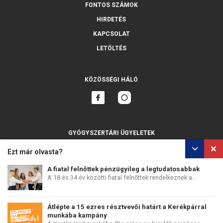
FONTOS SZÁMOK
HIRDETÉS
KAPCSOLAT
LETÖLTÉS
KÖZÖSSÉGI HÁLÓ
GYÓGYSZERTÁRI ÜGYELETEK
MINDET MUTASSA
Ezt már olvasta?
A fiatal felnőttek pénzügyileg a legtudatosabbak
A 18 és 34 év közötti fiatal felnőttek rendelkeznek a...
SZEMÉLYES ADATOK VÉDELME
SÜTIK HASZNÁLATA
Átlépte a 15 ezres résztvevői határt a Kerékpárral
COPYRIGHT © PERFECTS, A.S.
WEB DESIGN
:
EPIX MEDIA
munkába kampány