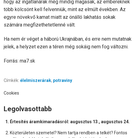
hogy az ingatlanárak még mindig magasak, az embereknek
több kölcsönt kell felvenniük, mint az elmúlt években. Az
egyre növekvő kamat miatt az önálló lakhatás sokak
számára megfizethetetlenné vált.
Ha nem ér véget a háború Ukrajnában, és erre nem mutatnak
jelek, a helyzet ezen a téren még sokáig nem fog változni.
Forrás: ma7.sk
Címkék:
élelmiszerárak
,
potraviny
Cookies
Legolvasottabb
Értesítés áramkimaradásról: augusztus 13., augusztus 24.
Közterületen szemetel? Nem tartja rendben a telkét? Fontos