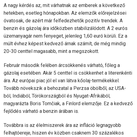
A nagy kérdés az, mit várhatnak az emberek a következő
hetekben, esetleg hónapokban. Az elemzők előrejelzései
óvatosak, de azért már felfedezhetők pozitív trendek. A
benzin és gázolaj ára időközben stabilizálódott. A 2 eurós
üzemanyagár nem fenyeget, jelenleg 1,60 euró körüli. Ez a
múlt évhez képest kedvező árnak számít, de még mindig
20-30 centtel magasabb, mint a megszokott.
Február második felében árcsökkenés várható, főleg a
gázolaj esetében. Akár 5 centtel is csökkenhet a literenkénti
ára. Az európai piac jól el van látva kőolaj-termékekkel.
Tovább növekszik a behozatal a Perzsa öbölből, az USA-
ból, Indiából, Törökországból és Nyugat-Afrikából,
magyarázta Boris Tomčiak, a Finlord elemzője. Ez a kedvező
fejlődés várható a benzin árában is.
Továbbra is az élelmiszerek ára az infláció legnagyobb
felhajtóereje, hiszen év közben csaknem 30 százalékos