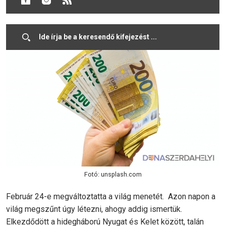
háború, akkor is még sokáig éreznénk a hatását.
Fotó: unsplash.com
Február 24-e megváltoztatta a világ menetét. Azon napon a
világ megszűnt úgy létezni, ahogy addig ismertük.
Elkezdődött a hidegháború Nyugat és Kelet között, talán