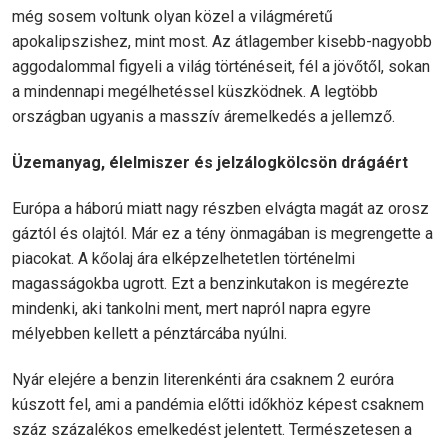
még sosem voltunk olyan közel a világméretű
apokalipszishez, mint most. Az átlagember kisebb-nagyobb
aggodalommal figyeli a világ történéseit, fél a jövőtől, sokan
a mindennapi megélhetéssel küszködnek. A legtöbb
országban ugyanis a masszív áremelkedés a jellemző.
Üzemanyag, élelmiszer és jelzálogkölcsön drágáért
Európa a háború miatt nagy részben elvágta magát az orosz
gáztól és olajtól. Már ez a tény önmagában is megrengette a
piacokat. A kőolaj ára elképzelhetetlen történelmi
magasságokba ugrott. Ezt a benzinkutakon is megérezte
mindenki, aki tankolni ment, mert napról napra egyre
mélyebben kellett a pénztárcába nyúlni.
Nyár elejére a benzin literenkénti ára csaknem 2 euróra
kúszott fel, ami a pandémia előtti időkhöz képest csaknem
száz százalékos emelkedést jelentett. Természetesen a