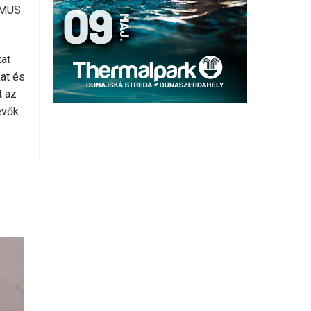
ASMUS
zat
at és
t az
evők.