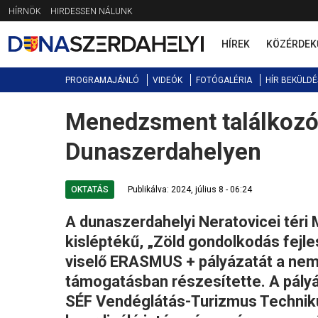
Jump
HÍRNÖK
HIRDESSEN NÁLUNK
to
navigation
HÍREK
KÖZÉRDEK
PROGRAMAJÁNLÓ
VIDEÓK
FOTÓGALÉRIA
HÍR BEKÜLDÉ
Menedzsment találkozó
Back
to
Dunaszerdahelyen
top
OKTATÁS
Publikálva: 2024, július 8 - 06:24
A dunaszerdahelyi Neratovicei tér
kisléptékű, „Zöld gondolkodás fejle
viselő ERASMUS + pályázatát a nemze
támogatásban részesítette. A pál
SÉF Vendéglátás-Turizmus Techniku