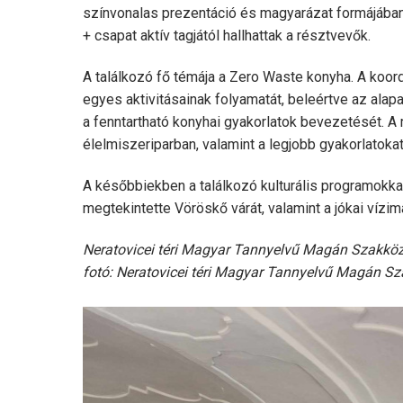
színvonalas prezentáció és magyarázat formájában 
+ csapat aktív tagjától hallhattak a résztvevők.
A találkozó fő témája a Zero Waste konyha. A koor
egyes aktivitásainak folyamatát, beleértve az alap
a fenntartható konyhai gyakorlatok bevezetését. 
élelmiszeriparban, valamint a legjobb gyakorlatok
A későbbiekben a találkozó kulturális programokkal
megtekintette Vöröskő várát, valamint a jókai vízim
Neratovicei téri Magyar Tannyelvű Magán Szakközé
fotó: Neratovicei téri Magyar Tannyelvű Magán S