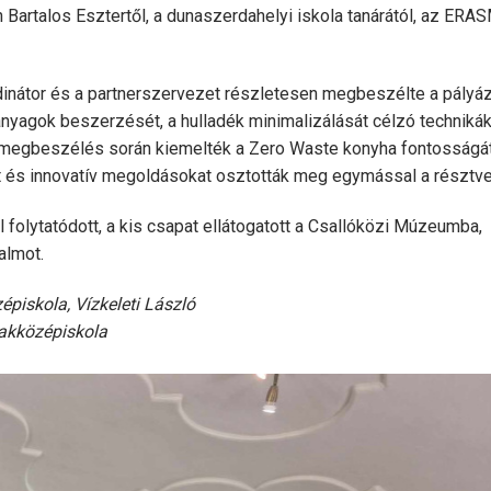
Bartalos Esztertől, a dunaszerdahelyi iskola tanárától, az ER
dinátor és a partnerszervezet részletesen megbeszélte a pályá
anyagok beszerzését, a hulladék minimalizálását célzó technikák
A megbeszélés során kiemelték a Zero Waste konyha fontosságá
at és innovatív megoldásokat osztották meg egymással a résztv
 folytatódott, a kis csapat ellátogatott a Csallóközi Múzeumba,
almot.
piskola, Vízkeleti László
zakközépiskola