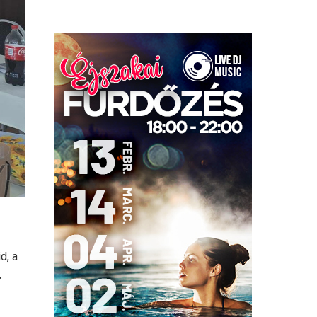
d, a
,