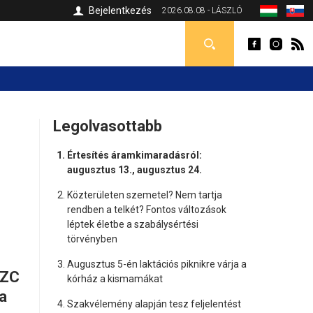
Bejelentkezés
2026.08.08 - LÁSZLÓ
Legolvasottabb
Értesítés áramkimaradásról:
augusztus 13., augusztus 24.
Közterületen szemetel? Nem tartja
rendben a telkét? Fontos változások
léptek életbe a szabálysértési
törvényben
Augusztus 5-én laktációs piknikre várja a
SZC
kórház a kismamákat
a
Szakvélemény alapján tesz feljelentést