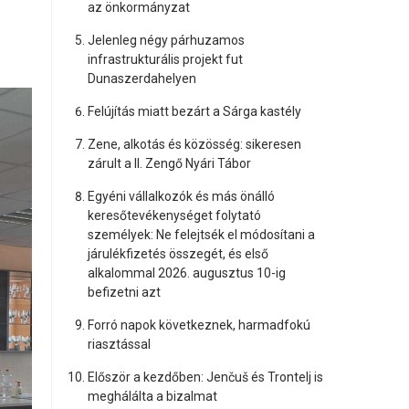
az önkormányzat
Jelenleg négy párhuzamos
infrastrukturális projekt fut
Dunaszerdahelyen
Felújítás miatt bezárt a Sárga kastély
Zene, alkotás és közösség: sikeresen
zárult a II. Zengő Nyári Tábor
Egyéni vállalkozók és más önálló
keresőtevékenységet folytató
személyek: Ne felejtsék el módosítani a
járulékfizetés összegét, és első
alkalommal 2026. augusztus 10-ig
befizetni azt
Forró napok következnek, harmadfokú
riasztással
Először a kezdőben: Jenčuš és Trontelj is
meghálálta a bizalmat