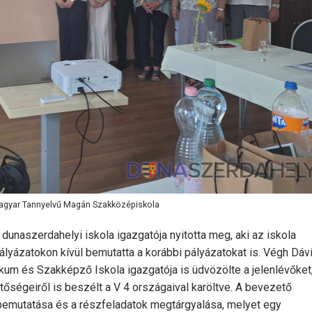
 Magyar Tannyelvű Magán Szakközépiskola
unaszerdahelyi iskola igazgatója nyitotta meg, aki az iskola
ályázatokon kívül bemutatta a korábbi pályázatokat is. Végh Dávi
m és Szakképző Iskola igazgatója is üdvözölte a jelenlévőket
őségeiről is beszélt a V 4 országaival karöltve. A bevezető
 bemutatása és a részfeladatok megtárgyalása, melyet egy