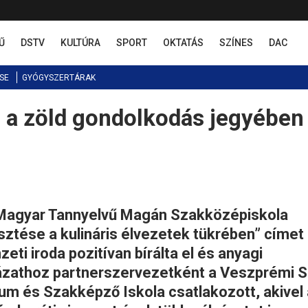
Ű
DSTV
KULTÚRA
SPORT
OKTATÁS
SZÍNES
DAC
SE
GYÓGYSZERTÁRAK
 a zöld gondolkodás jegyében
i Magyar Tannyelvű Magán Szakközépiskola
sztése a kulináris élvezetek tükrében” címet
ti iroda pozitívan bírálta el és anyagi
yázathoz partnerszervezetként a Veszprémi 
m és Szakképző Iskola csatlakozott, akivel 