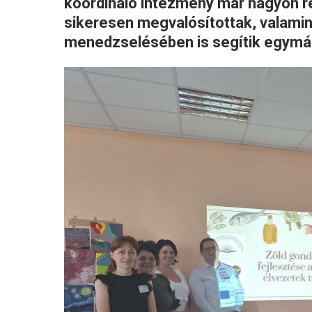
koordináló intézmény már nagyon rég
sikeresen megvalósítottak, valamin
menedzselésében is segítik egymá