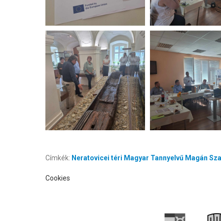
Címkék:
Neratovicei téri Magyar Tannyelvű Magán Sz
Cookies