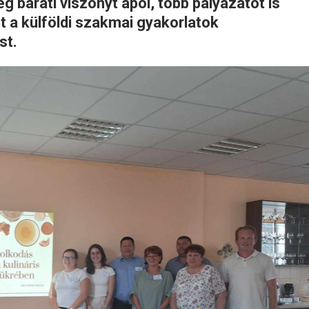
 baráti viszonyt ápol, több pályázatot is
t a külföldi szakmai gyakorlatok
st.