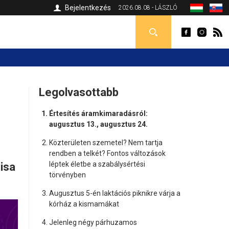
Bejelentkezés
2026.08.08 - LÁSZLÓ
Legolvasottabb
Értesítés áramkimaradásról:
augusztus 13., augusztus 24.
Közterületen szemetel? Nem tartja
rendben a telkét? Fontos változások
léptek életbe a szabálysértési
isa
törvényben
Augusztus 5-én laktációs piknikre várja a
kórház a kismamákat
Jelenleg négy párhuzamos