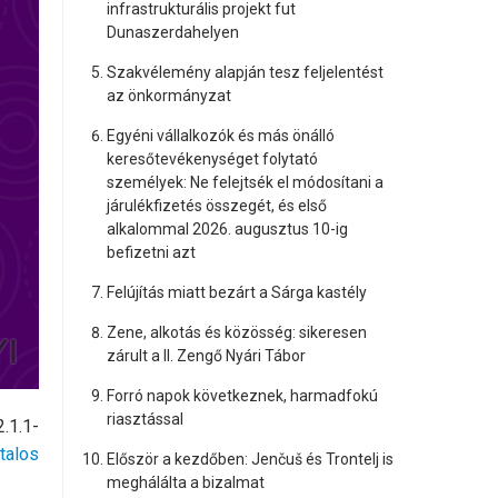
infrastrukturális projekt fut
Dunaszerdahelyen
Szakvélemény alapján tesz feljelentést
az önkormányzat
Egyéni vállalkozók és más önálló
keresőtevékenységet folytató
személyek: Ne felejtsék el módosítani a
járulékfizetés összegét, és első
alkalommal 2026. augusztus 10-ig
befizetni azt
Felújítás miatt bezárt a Sárga kastély
Zene, alkotás és közösség: sikeresen
zárult a II. Zengő Nyári Tábor
Forró napok következnek, harmadfokú
riasztással
2.1.1-
atalos
Először a kezdőben: Jenčuš és Trontelj is
meghálálta a bizalmat