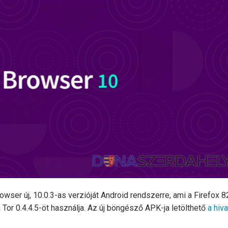
owser új, 10.0.3-as verzióját Android rendszerre, ami a Firefox 8
 Tor 0.4.4.5-öt használja. Az új böngésző APK-ja letölthető
a hiv