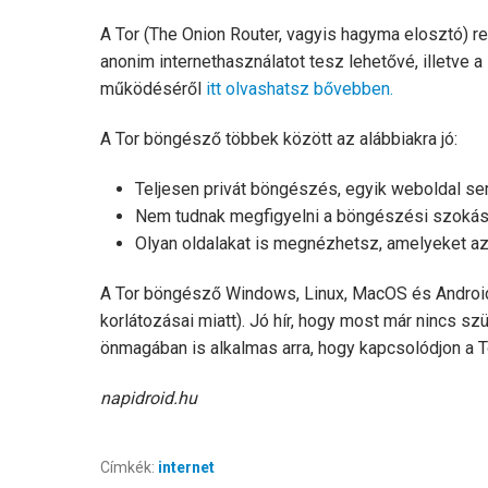
A Tor (The Onion Router, vagyis hagyma elosztó) ren
anonim internethasználatot tesz lehetővé, illetve a 
működéséről
itt olvashatsz bővebben.
A Tor böngésző többek között az alábbiakra jó:
Teljesen privát böngészés, egyik weboldal sem
Nem tudnak megfigyelni a böngészési szokása
Olyan oldalakat is megnézhetsz, amelyeket az 
A Tor böngésző Windows, Linux, MacOS és Android 
korlátozásai miatt). Jó hír, hogy most már nincs s
önmagában is alkalmas arra, hogy kapcsolódjon a To
napidroid.hu
Címkék:
internet