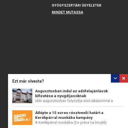
GYÓGYSZERTÁRI ÜGYELETEK
MINDET MUTASSA
Ezt már olvasta?
Augusztusban indul az adófelajánlások
kifizetése a nyugdíjasoknak
Idén augusztusban folyósítja első alkalommal a
Szociális...
Átlépte a 15 ezres résztvevői határt a
Kerékpárral munkába kampány
A Kerékpárral munkába (Do práce na bicykli)
országos...