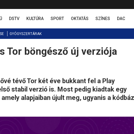
Ű
DSTV
KULTÚRA
SPORT
OKTATÁS
SZÍNES
DAC
SE
GYÓGYSZERTÁRAK
s Tor böngésző új verziója
ővé tévő Tor két éve bukkant fel a Play
ső stabil verzió is. Most pedig kiadtak egy
 amely alapjaiban újult meg, ugyanis a kódbáz