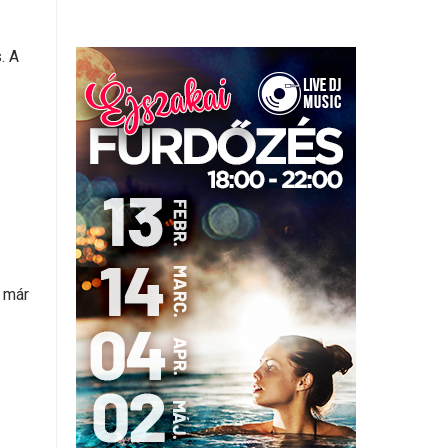
. A
p már