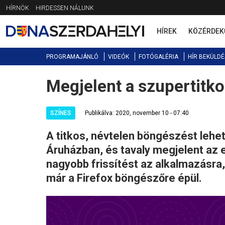
Jump
HÍRNÖK
HIRDESSEN NÁLUNK
to
navigation
HÍREK
KÖZÉRDEK
PROGRAMAJÁNLÓ
VIDEÓK
FOTÓGALÉRIA
HÍR BEKÜLDÉ
Megjelent a szupertitko
Back
to
top
SZÍNES
Publikálva: 2020, november 10 - 07:40
A titkos, névtelen böngészést lehet
Áruházban, és tavaly megjelent az el
nagyobb frissítést az alkalmazásra,
már a Firefox böngészőre épül.