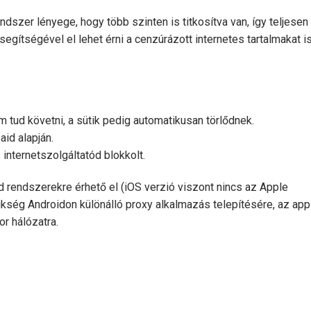
dszer lényege, hogy több szinten is titkosítva van, így teljesen
segítségével el lehet érni a cenzúrázott internetes tartalmakat is
 tud követni, a sütik pedig automatikusan törlődnek.
id alapján.
internetszolgáltatód blokkolt.
rendszerekre érhető el (iOS verzió viszont nincs az Apple
zükség Androidon különálló proxy alkalmazás telepítésére, az ap
r hálózatra.