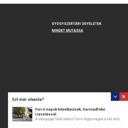
GYÓGYSZERTÁRI ÜGYELETEK
MINDET MUTASSA
Ezt már olvasta?
Forró napok következnek, harmadfokú
riasztással
A délnyugat felől érkező forró légtömegek a hét első...