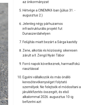
az önkormányzat
Hétvége a CINEMAX-ban (július 31. -
augusztus 2.)
Jelenleg négy párhuzamos
infrastrukturális projekt fut
Dunaszerdahelyen
Felújítás miatt bezárt a Sárga kastély
Zene, alkotás és közösség: sikeresen
zárult a II. Zengő Nyári Tábor
Forró napok következnek, harmadfokú
riasztással
Egyéni vállalkozók és más önálló
keresőtevékenységet folytató
személyek: Ne felejtsék el módosítani a
járulékfizetés összegét, és első
alkalommal 2026. augusztus 10-ig
befizetni azt