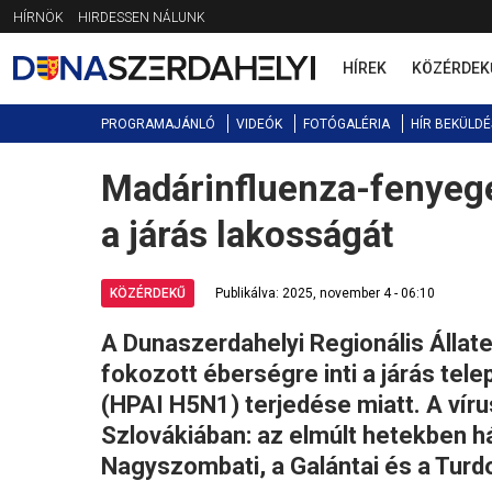
Jump
HÍRNÖK
HIRDESSEN NÁLUNK
to
navigation
HÍREK
KÖZÉRDEK
PROGRAMAJÁNLÓ
VIDEÓK
FOTÓGALÉRIA
HÍR BEKÜLDÉ
Madárinfluenza-fenyege
Back
to
a járás lakosságát
top
KÖZÉRDEKŰ
Publikálva: 2025, november 4 - 06:10
A Dunaszerdahelyi Regionális Állat
fokozott éberségre inti a járás tele
(HPAI H5N1) terjedése miatt. A vír
Szlovákiában: az elmúlt hetekben h
Nagyszombati, a Galántai és a Turdo