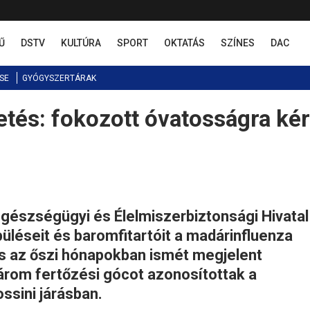
Ű
DSTV
KULTÚRA
SPORT
OKTATÁS
SZÍNES
DAC
SE
GYÓGYSZERTÁRAK
tés: fokozott óvatosságra kér
egészségügyi és Élelmiszerbiztonsági Hivatal
püléseit és baromfitartóit a madárinfluenza
us az őszi hónapokban ismét megjelent
árom fertőzési gócot azonosítottak a
ssini járásban.