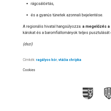
rágcsálóirtás,
és a gyanús tünetek azonnali bejelentése.
A regionális hivatal hangsúlyozza:
a megelőzés a
károkat és a baromfiállományok teljes pusztulását 
(dszi)
Címkék:
ragályos kór
,
vtáčia chrípka
Cookies