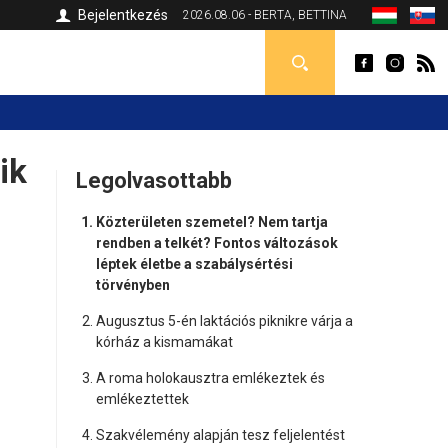
Bejelentkezés
2026.08.06 - BERTA, BETTINA
ik
Legolvasottabb
Közterületen szemetel? Nem tartja
rendben a telkét? Fontos változások
léptek életbe a szabálysértési
törvényben
Augusztus 5-én laktációs piknikre várja a
kórház a kismamákat
A roma holokausztra emlékeztek és
emlékeztettek
Szakvélemény alapján tesz feljelentést