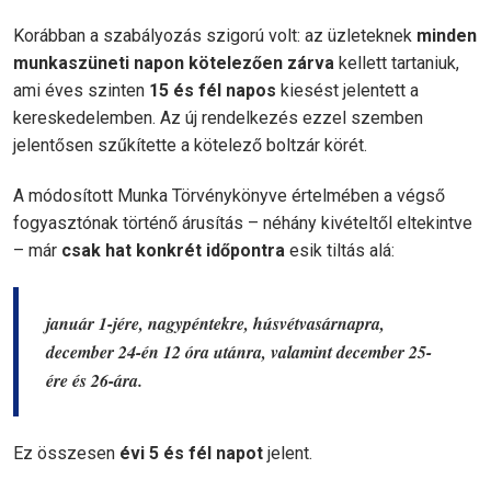
Korábban a szabályozás szigorú volt: az üzleteknek
minden
munkaszüneti napon kötelezően zárva
kellett tartaniuk,
ami éves szinten
15 és fél napos
kiesést jelentett a
kereskedelemben. Az új rendelkezés ezzel szemben
jelentősen szűkítette a kötelező boltzár körét.
A módosított Munka Törvénykönyve értelmében a végső
fogyasztónak történő árusítás – néhány kivételtől eltekintve
– már
csak hat konkrét időpontra
esik tiltás alá:
január 1-jére, nagypéntekre, húsvétvasárnapra,
december 24-én 12 óra utánra, valamint december 25-
ére és 26-ára.
Ez összesen
évi 5 és fél napot
jelent.