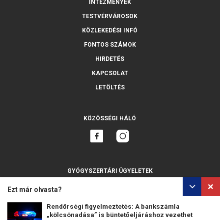
INTÉZMÉNYEK
TESTVÉRVÁROSOK
KÖZLEKEDÉSI INFÓ
FONTOS SZÁMOK
HIRDETÉS
KAPCSOLAT
LETÖLTÉS
KÖZÖSSÉGI HÁLÓ
GYÓGYSZERTÁRI ÜGYELETEK
MINDET MUTASSA
Ezt már olvasta?
Rendőrségi figyelmeztetés: A bankszámla
„kölcsönadása” is büntetőeljáráshoz vezethet