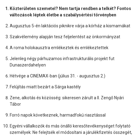
Közterületen szemetel? Nem tartja rendben a telkét? Fontos
változások léptek életbe a szabálysértési törvényben
Augusztus 5-én laktációs piknikre várja a kórház a kismamákat
Szakvélemény alapján tesz feljelentést az önkormányzat
A roma holokausztra emlékeztek és emlékeztettek
Jelenleg négy párhuzamos infrastrukturális projekt fut
Dunaszerdahelyen
Hétvége a CINEMAX-ban (július 31. - augusztus 2.)
Felújítás miatt bezárt a Sárga kastély
Zene, alkotás és közösség: sikeresen zárult a II. Zengő Nyári
Tábor
Forró napok következnek, harmadfokú riasztással
Egyéni vállalkozók és más önálló keresőtevékenységet folytató
személyek: Ne felejtsék el módosítani a járulékfizetés összegét,