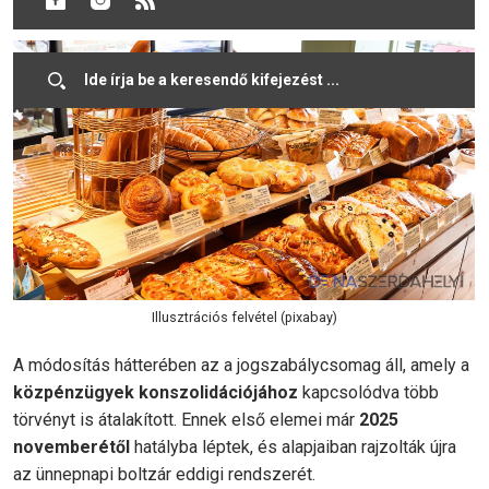
folyamat első kézzelfogható következménye.
Illusztrációs felvétel (pixabay)
A módosítás hátterében az a jogszabálycsomag áll, amely a
közpénzügyek konszolidációjához
kapcsolódva több
törvényt is átalakított. Ennek első elemei már
2025
novemberétől
hatályba léptek, és alapjaiban rajzolták újra
az ünnepnapi boltzár eddigi rendszerét.