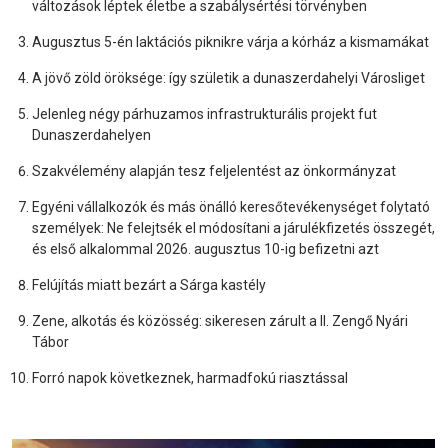
változások léptek életbe a szabálysértési törvényben
Augusztus 5-én laktációs piknikre várja a kórház a kismamákat
A jövő zöld öröksége: így születik a dunaszerdahelyi Városliget
Jelenleg négy párhuzamos infrastrukturális projekt fut
Dunaszerdahelyen
Szakvélemény alapján tesz feljelentést az önkormányzat
Egyéni vállalkozók és más önálló keresőtevékenységet folytató
személyek: Ne felejtsék el módosítani a járulékfizetés összegét,
és első alkalommal 2026. augusztus 10-ig befizetni azt
Felújítás miatt bezárt a Sárga kastély
Zene, alkotás és közösség: sikeresen zárult a II. Zengő Nyári
Tábor
Forró napok következnek, harmadfokú riasztással