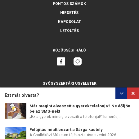
FONTOS SZÁMOK
HIRDETÉS
KAPCSOLAT
LETÖLTÉS
KÖZÖSSÉGI HÁLÓ
GYÓGYSZERTÁRI ÜGYELETEK
MINDET MUTASSA
Ezt már olvasta?
Már megint elveszett a gyerek telefonja? Ne dőljön
be az SMS-nek!
„Ez a gyerek mindig elveszíti a telefonját!” Ismerős,...
SZEMÉLYES ADATOK VÉDELME
SÜTIK HASZNÁLATA
Felújítás miatt bezárt a Sárga kastély
COPYRIGHT © PERFECTS, A.S.
WEB DESIGN
:
EPIX MEDIA
A Csallóközi Múzeum tájékoztatása szerint 2026.