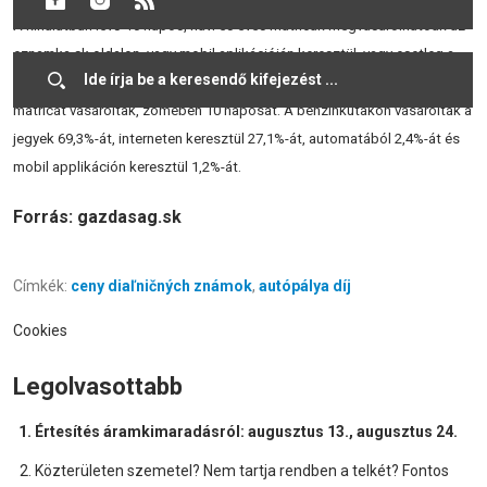
A kínálatban lévő 10 napos, havi és éves matricák megvásárolhatóak az
eznamka.sk oldalon, vagy mobil aplikációján keresztül, vagy esetleg a
benzinkutakon.
Tavaly több mint 3,9 millió elektronikus autópálya-
matricát vásároltak, zömében 10 naposat. A benzinkutakon vásárolták a
jegyek 69,3%-át, interneten keresztül 27,1%-át, automatából 2,4%-át és
mobil applikáción keresztül 1,2%-át.
Forrás: gazdasag.sk
Címkék:
ceny diaľničných známok
,
autópálya díj
Cookies
Legolvasottabb
Értesítés áramkimaradásról: augusztus 13., augusztus 24.
Közterületen szemetel? Nem tartja rendben a telkét? Fontos