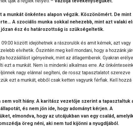
ek újak a régiek helyett –
vázolja tevékenységüket.
zt a munkát önkéntes alapon végzik. Köszönömért. De mint
te… A szociális munka sokkal nehezebb, mint azt valaki el
 józan ész és határozottság is szükségeltetik.
9:00 között idejöhetnek a rászorulók és amit kérnek, azt vagy
elebb elvihetik. Őszintén meg kell mondani, hogy a hozzánk jár
ta hozzáállást igényelnek, mint az átlagemberek. Gyakran erély
zíti ezt a munkát. Nem is mindenki alkalmas erre. Az önkéntesein
jönnek nagy elánnal segíteni, de rossz tapasztalatot szerezve
zük ezt a munkát, ebből csak ketten vagyunk férfiak. Kell hozzá
sem volt hiány. A karitász vezetője szerint a tapasztaltuk 
 állapotát, és nem jön ide, hogy adományt kérjen. A
üket, elmondva, hogy az utcájukban van egy család, amelyi
szédja öreg néni, aki nem tud kijönni a nyugdíjából.