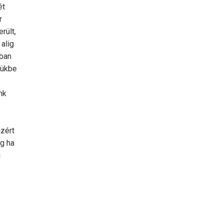
ét
r
rült,
alig
óban
zükbe
nk
azért
ég ha
i