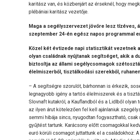
karitász van, és közbenjárt az érseknél, hogy me
plébániai karitász vezetője.
Maga a segélyszervezet jövőre lesz tízéves, 
szeptember 24-én egész napos programmal em
Közel két évtizede napi statisztikát vezetnek
olyan családnak nyújtanak segítséget, akik a d
biztosítja az állami segélycsomagok szétosztás
élelmiszerből, tisztálkodási szerekből, ruhan
– A segítségre szorulót, bárhonnan is érkezik, sos
legnagyobb igény a tartós élelmiszerek és a tisztá
Slovnaft kutakról, a Kauflandból és a Lidlből olya
az ilyen árut kötelezően fel kell ajánlaniuk szegé
semmi hibája sincs, nyugodtan fogyasztható, csak 
gyűjtést tartunk. Karácsony előtt csomagokkal ke
euró körüli csomagot juttattunk el a családokhoz. 