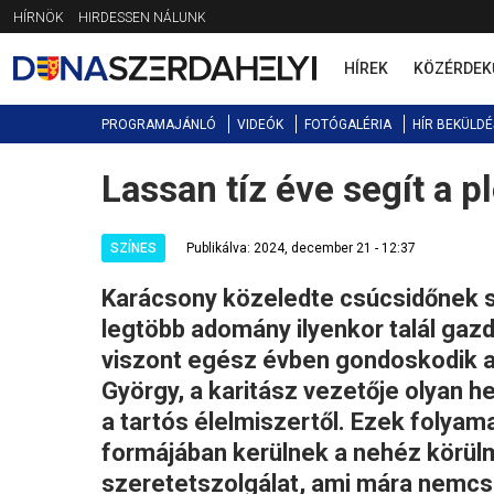
Jump
HÍRNÖK
HIRDESSEN NÁLUNK
to
navigation
HÍREK
KÖZÉRDEK
PROGRAMAJÁNLÓ
VIDEÓK
FOTÓGALÉRIA
HÍR BEKÜLDÉ
Lassan tíz éve segít a p
Back
to
top
SZÍNES
Publikálva: 2024, december 21 - 12:37
Karácsony közeledte csúcsidőnek s
legtöbb adomány ilyenkor talál gazd
viszont egész évben gondoskodik a 
György, a karitász vezetője olyan h
a tartós élelmiszertől. Ezek foly
formájában kerülnek a nehéz körülm
szeretetszolgálat, ami mára nemcs