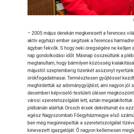
– 2005 május derekán megkeresett a ferences világi
aktív egyházi ember segítsek a ferences harmadre
ágyban fekvők. S hogy neki öregségére ne kelljen
nap gondolkodási időt. Másnap összeültünk a pléb
megtanultam, hogy bármilyen közösség kialakításáh
májustól szeptemberig tizenkét asszonyt nyertünk
örökfogadalmasai. Természtesen gyűjtéssel kezdtük
meghirdettük az adománygyűjtést, ami nagyon jól s
decemberi képviselő-testületi ülésen megköszönt
városi szeretetszolgálat lett, aztán megalakítottu
plébánián aláírtuk Orosch érsek dekrétumát és ezz
egész Nagyszombati Főegyházmegye első számú ka
ben még megünnepeltük a szeretetszolgálat tízéve
kinevezett igazgatóját. Ő nagyon kellemesen meg