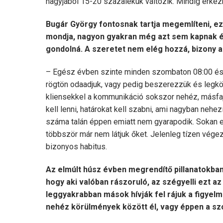
nagyjából 15-20 százalékuk változik. Mindig érkezn
Bugár György fontosnak tartja megemlíteni, e
mondja, nagyon gyakran még azt sem kapnak ér
gondolná. A szeretet nem elég hozzá, bizony a
– Egész évben szinte minden szombaton 08:00 és 0
rögtön odaadjuk, vagy pedig beszerezzük és legköz
kliensekkel a kommunikáció sokszor nehéz, másfaj
kell lenni, határokat kell szabni, ami nagyban nehe
száma talán éppen emiatt nem gyarapodik. Sokan el
többször már nem látjuk őket. Jelenleg tízen végez
bizonyos habitus.
Az elmúlt húsz évben megrendítő pillanatokban 
hogy aki valóban rászoruló, az szégyelli ezt az
leggyakrabban mások hívják fel rájuk a figyelm
nehéz körülmények között él, vagy éppen a szom