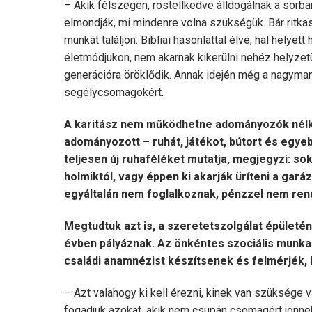
– Akik félszegen, röstellkedve álldogálnak a sorban
elmondják, mi mindenre volna szükségük. Bár ritkasá
munkát találjon. Bibliai hasonlattal élve, hal helyet
életmódjukon, nem akarnak kikerülni nehéz helyzetü
generációra öröklődik. Annak idején még a nagymam
segélycsomagokért.
A karitász nem működhetne adományozók nélkül
adományozott – ruhát, játékot, bútort és egye
teljesen új ruhaféléket mutatja, megjegyzi: s
holmiktól, vagy éppen ki akarják üríteni a gar
egyáltalán nem foglalkoznak, pénzzel nem ren
Megtudtuk azt is, a szeretetszolgálat épületéne
évben pályáznak. Az önkéntes szociális munka 
családi anamnézist készítsenek és felmérjék, 
– Azt valahogy ki kell érezni, kinek van szüksége 
fogadjuk azokat, akik nem csupán csomagért jönnek