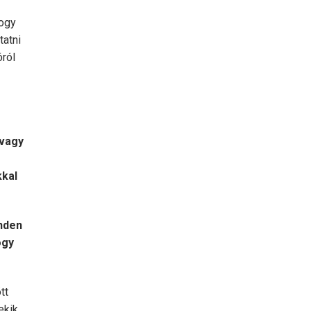
hogy
tatni
óról
 vagy
kkal
inden
ogy
tt
kik,