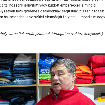
k által hozzánk irányított vagy küldött emberekkel is mindig
elyzetben lévő gyerekes családoknak segítsünk, hiszen a rossz
n hajlamosabb lesz szülei életmódját folytatni – mondja mineg
ahely város önkormányzatának támogatásával tevékenykedik.)