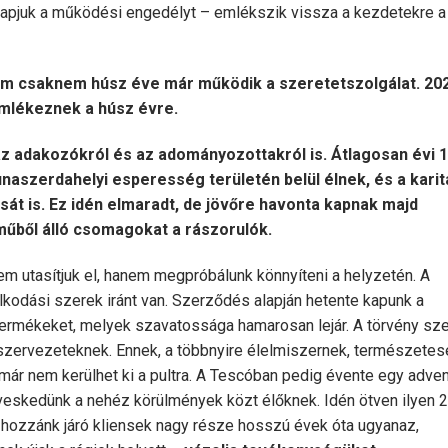
gkapjuk a működési engedélyt – emlékszik vissza a kezdetekre a
ám csaknem húsz éve már működik a szeretetszolgálat. 202
lékeznek a húsz évre.
 az adakozókról és az adományozottakról is. Átlagosan évi 
unaszerdahelyi esperesség területén belül élnek, és a kari
át is. Ez idén elmaradt, de jövőre havonta kapnak majd
eműből álló csomagokat a rászorulók.
em utasítjuk el, hanem megpróbálunk könnyíteni a helyzetén. A
lkodási szerek iránt van. Szerződés alapján hetente kapunk a
n termékeket, melyek szavatossága hamarosan lejár. A törvény sze
lyszervezeteknek. Ennek, a többnyire élelmiszernek, természetes
már nem kerülhet ki a pultra. A Tescóban pedig évente egy adven
dveskedünk a nehéz körülmények közt élőknek. Idén ötven ilyen 
A hozzánk járó kliensek nagy része hosszú évek óta ugyanaz,