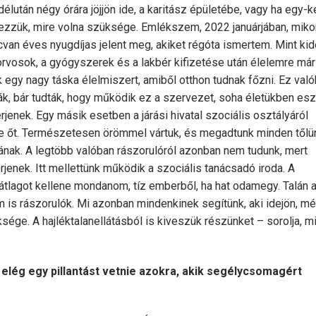
élután négy órára jöjjön ide, a karitász épületébe, vagy ha egy-k
zzük, mire volna szüksége. Emlékszem, 2022 januárjában, miko
cvan éves nyugdíjas jelent meg, akiket régóta ismertem. Mint kide
 orvosok, a gyógyszerek és a lakbér kifizetése után élelemre már 
 egy nagy táska élelmiszert, amiből otthon tudnak főzni. Ez val
ák, bár tudták, hogy működik ez a szervezet, soha életükben es
rjenek. Egy másik esetben a járási hivatal szociális osztályáról
ik-e őt. Természetesen örömmel vártuk, és megadtunk minden tőlü
nkának. A legtöbb valóban rászorulóról azonban nem tudunk, mert
jenek. Itt mellettünk működik a szociális tanácsadó iroda. A
 átlagot kellene mondanom, tíz emberből, ha hat odamegy. Talán 
 is rászorulók. Mi azonban mindenkinek segítünk, aki idejön, m
üksége. A hajléktalanellátásból is kiveszük részünket – sorolja, m
lég egy pillantást vetnie azokra, akik segélycsomagért