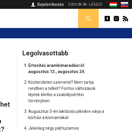
Bejelentkezés
2026.08.08 - LÁSZLÓ
Legolvasottabb
Értesítés áramkimaradásról:
augusztus 13., augusztus 24.
Közterületen szemetel? Nem tartja
rendben a telkét? Fontos változások
léptek életbe a szabálysértési
törvényben
ehet
Augusztus 5-én laktációs piknikre várja a
kórház a kismamákat
a
t?
Jelenleg négy párhuzamos