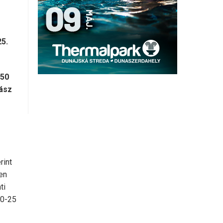
5.
150
tász
rint
en
ti
20-25