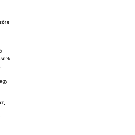
sőre
ó
esnek
k
 egy
az,
k