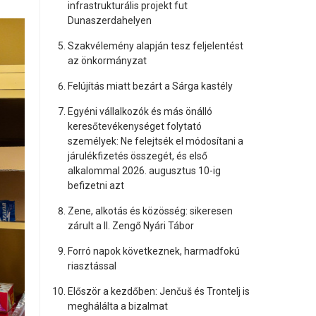
infrastrukturális projekt fut
Dunaszerdahelyen
Szakvélemény alapján tesz feljelentést
az önkormányzat
Felújítás miatt bezárt a Sárga kastély
Egyéni vállalkozók és más önálló
keresőtevékenységet folytató
személyek: Ne felejtsék el módosítani a
járulékfizetés összegét, és első
alkalommal 2026. augusztus 10-ig
befizetni azt
Zene, alkotás és közösség: sikeresen
zárult a II. Zengő Nyári Tábor
Forró napok következnek, harmadfokú
riasztással
Először a kezdőben: Jenčuš és Trontelj is
meghálálta a bizalmat