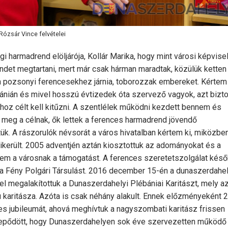
Rózsár Vince felvételei
 harmadrend elöljárója, Kollár Marika, hogy mint városi képvise
ndet megtartani, mert már csak hárman maradtak, közülük ketten
 a pozsonyi ferencesekhez járnia, toborozzak embereket. Kértem
ánián és mivel hosszú évtizedek óta szervező vagyok, azt bizt
oz célt kell kitűzni. A szentlélek működni kezdett bennem és
 meg a célnak, ők lettek a ferences harmadrend jövendő
. A rászorulók névsorát a város hivatalban kértem ki, miközbe
ikerült. 2005 adventjén aztán kiosztottuk az adományokat és a
em a városnak a támogatást. A ferences szeretetszolgálat kés
k a Fény Polgári Társulást. 2016 december 15-én a dunaszerdahel
el megalakítottuk a Dunaszerdahelyi Plébániai Karitászt, mely a
ritásza. Azóta is csak néhány alakult. Ennek előzményeként 
s jubileumát, ahová meghívtuk a nagyszombati karitász frissen
lepődött, hogy Dunaszerdahelyen sok éve szervezetten működő