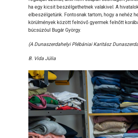
ha egy kicsit beszélgethetnek valakivel. A hivatalo
elbeszélgetünk. Fontosnak tartom, hogy a nehéz h
körülmények között felnövő gyermek felnőtt korába
búcsúzóul Bugár György.
(A Dunaszerdahelyi Plébániai Karitász Dunaszerd
B. Vida Júlia