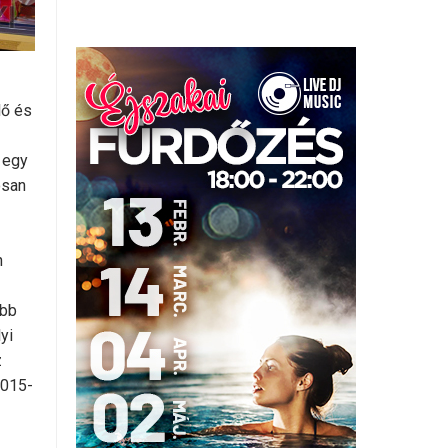
lő és
 egy
osan
n
őbb
yi
z
2015-