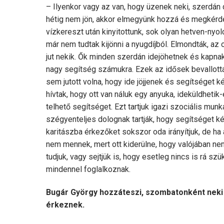
– Ilyenkor vagy az van, hogy üzenek neki, szerdán d
hétig nem jön, akkor elmegyünk hozzá és megkérde
vízkereszt után kinyitottunk, sok olyan hetven-nyol
már nem tudtak kijönni a nyugdíjból. Elmondták, az
jut nekik. Ők minden szerdán idejöhetnek és kapnak
nagy segítség számukra. Ezek az idősek bevallott
sem jutott volna, hogy ide jöjjenek és segítséget ké
hívtak, hogy ott van náluk egy anyuka, ideküldhet
telhető segítséget. Ezt tartjuk igazi szociális mu
szégyenteljes dolognak tartják, hogy segítséget kér
karitászba érkezőket sokszor oda irányítjuk, de ha
nem mennek, mert ott kiderülne, hogy valójában nem
tudjuk, vagy sejtjük is, hogy esetleg nincs is rá sz
mindennel foglalkoznak.
Bugár György hozzáteszi, szombatonként neki e
érkeznek.