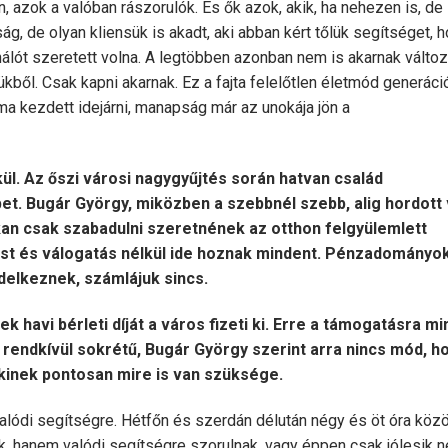
, azok a valóban rászorulók. És ők azok, akik, ha nehezen is, de
g, de olyan kliensük is akadt, aki abban kért tőlük segítséget, 
t hálót szeretett volna. A legtöbben azonban nem is akarnak változ
kből. Csak kapni akarnak. Ez a fajta felelőtlen életmód generáci
a kezdett idejárni, manapság már az unokája jön a
. Az őszi városi nagygyűjtés során hatvan család
bet. Bugár György, miközben a szebbnél szebb, alig hordott
okan csak szabadulni szeretnének az otthon felgyülemlett
ázst és válogatás nélkül ide hoznak mindent. Pénzadományo
delkeznek, számlájuk sincs.
k havi bérleti díját a város fizeti ki. Erre a támogatásra m
rendkívül sokrétű, Bugár György szerint arra nincs mód, h
kinek pontosan mire is van szüksége.
valódi segítségre. Hétfőn és szerdán délután négy és öt óra közö
, hanem valódi segítségre szorulnak, vagy éppen csak jólesik ne