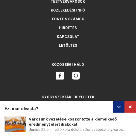
TESTVÉRVÁROSOK
KÖZLEKEDÉSI INFÓ
FONTOS SZÁMOK
HIRDETÉS
KAPCSOLAT
LETÖLTÉS
KÖZÖSSÉGI HÁLÓ
GYÓGYSZERTÁRI ÜGYELETEK
MINDET MUTASSA
Ezt már olvasta?
Városunk vezetése köszöntötte a kiemelkedő
eredményt elért diákokat
Június 22-én, hétfő kora délután Dunaszerdahely város...
SZEMÉLYES ADATOK VÉDELME
SÜTIK HASZNÁLATA