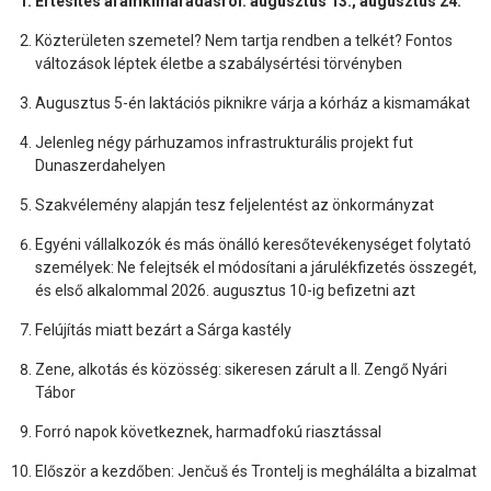
Értesítés áramkimaradásról: augusztus 13., augusztus 24.
Közterületen szemetel? Nem tartja rendben a telkét? Fontos
változások léptek életbe a szabálysértési törvényben
Augusztus 5-én laktációs piknikre várja a kórház a kismamákat
Jelenleg négy párhuzamos infrastrukturális projekt fut
Dunaszerdahelyen
Szakvélemény alapján tesz feljelentést az önkormányzat
Egyéni vállalkozók és más önálló keresőtevékenységet folytató
személyek: Ne felejtsék el módosítani a járulékfizetés összegét,
és első alkalommal 2026. augusztus 10-ig befizetni azt
Felújítás miatt bezárt a Sárga kastély
Zene, alkotás és közösség: sikeresen zárult a II. Zengő Nyári
Tábor
Forró napok következnek, harmadfokú riasztással
Először a kezdőben: Jenčuš és Trontelj is meghálálta a bizalmat