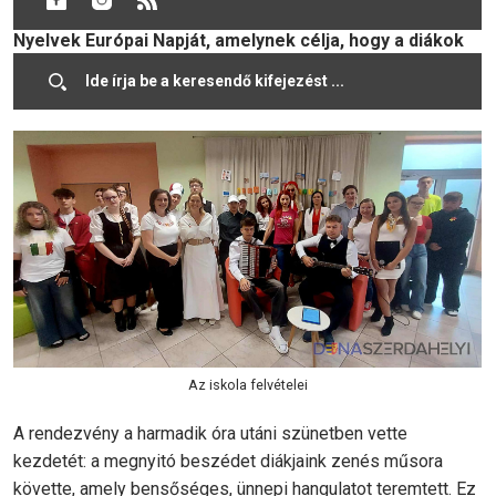
Magán Szakközépiskolában idén is megünnepelték a
Nyelvek Európai Napját, amelynek célja, hogy a diákok
közelebbről is megismerjék a különböző országok
nyelvi és kulturális sajátosságait.
Az iskola felvételei
A rendezvény a harmadik óra utáni szünetben vette
kezdetét: a megnyitó beszédet diákjaink zenés műsora
követte, amely bensőséges, ünnepi hangulatot teremtett. Ez