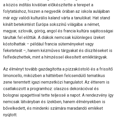
a közös indítás kiválóan előkészítette a terepet a
folytatáshoz, hiszen a negyedik órában az iskola aulájában
már egy valódi kulturális kaland várta a tanulókat. Hat stand
kínált betekintést Európa sokszínű világába: a német,
magyar, szlovák, görög, angol és francia kultúra sajátosságai
tárultak fel előttük. A diákok nemcsak különleges ízeket
kóstolhattak – például francia süteményeket vagy
feketeteát –, hanem kézműves tárgyakat és díszítéseket is
felfedezhettek, mint a hímzéssel ékesített emléktárgyak.
Az élményt tovább gazdagította a pizzakóstoló és a frissítő
limoncello, miközben a háttérben felcsendülő tematikus
zene teremtett igazi nemzetközi hangulatot. Az étterem is
csatlakozott a programhoz: olaszos dekorációval és
bolognai spagettival tette teljessé a napot. A rendezvény így
nemcsak látványban és ízekben, hanem élményekben is
bővelkedett, és mindenki számára maradandó emléket
nyújtott.