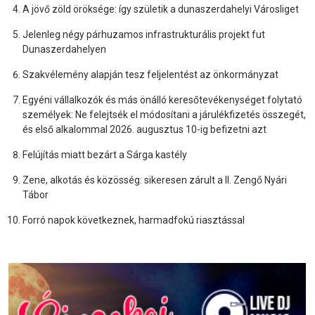
A jövő zöld öröksége: így születik a dunaszerdahelyi Városliget
Jelenleg négy párhuzamos infrastrukturális projekt fut
Dunaszerdahelyen
Szakvélemény alapján tesz feljelentést az önkormányzat
Egyéni vállalkozók és más önálló keresőtevékenységet folytató
személyek: Ne felejtsék el módosítani a járulékfizetés összegét,
és első alkalommal 2026. augusztus 10-ig befizetni azt
Felújítás miatt bezárt a Sárga kastély
Zene, alkotás és közösség: sikeresen zárult a II. Zengő Nyári
Tábor
Forró napok következnek, harmadfokú riasztással