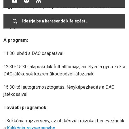
A gyermeknap időpontja:
2016. május 14., 11.30-tól
Helyszín:
Dunaszerdahely, a szabadidőpark műfüves
pályája
A program:
11.30: ebéd a DAC csapatával
12.30-15.30: alapiskolák futballtornája, amelyen a gyerekek a
DAC játékosok közreműködésével játszanak
15.30-tól autogramosztogatás, fényképezkedés a DAC
játékosaival
További programok:
- Kukkónia-rajzverseny, az ott készült rajzokat benevezhetik
a
Kukkónia-rajzversenybe