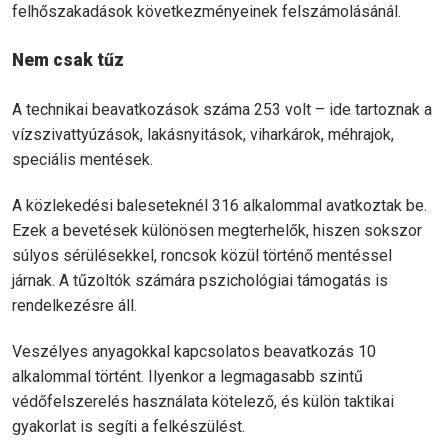
felhőszakadások következményeinek felszámolásánál.
Nem csak tűz
A technikai beavatkozások száma 253 volt – ide tartoznak a
vízszivattyúzások, lakásnyitások, viharkárok, méhrajok,
speciális mentések.
A közlekedési baleseteknél 316 alkalommal avatkoztak be.
Ezek a bevetések különösen megterhelők, hiszen sokszor
súlyos sérülésekkel, roncsok közül történő mentéssel
járnak. A tűzoltók számára pszichológiai támogatás is
rendelkezésre áll.
Veszélyes anyagokkal kapcsolatos beavatkozás 10
alkalommal történt. Ilyenkor a legmagasabb szintű
védőfelszerelés használata kötelező, és külön taktikai
gyakorlat is segíti a felkészülést.