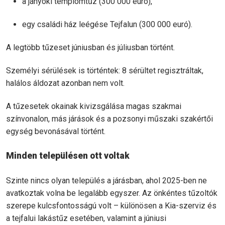
a jányoki templomtűz (300 000 euró),
egy családi ház leégése Tejfalun (300 000 euró).
A legtöbb tűzeset júniusban és júliusban történt.
Személyi sérülések is történtek: 8 sérültet regisztráltak,
halálos áldozat azonban nem volt.
A tűzesetek okainak kivizsgálása magas szakmai
színvonalon, más járások és a pozsonyi műszaki szakértői
egység bevonásával történt.
Minden településen ott voltak
Szinte nincs olyan település a járásban, ahol 2025-ben ne
avatkoztak volna be legalább egyszer. Az önkéntes tűzoltók
szerepe kulcsfontosságú volt – különösen a Kia-szerviz és
a tejfalui lakástűz esetében, valamint a júniusi