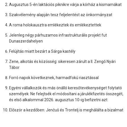
Augusztus 5-én laktációs piknikre várja a kórház a kismamákat
Szakvélemény alapján tesz feljelentést az önkormányzat
A roma holokausztra emlékeztek és emlékeztettek
Jelenleg négy párhuzamos infrastrukturális projekt fut
Dunaszerdahelyen
Felújítás miatt bezárt a Sárga kastély
Zene, alkotás és közösség: sikeresen zárult a II. Zengő Nyári
Tábor
Forró napok következnek, harmadfokú riasztással
Egyéni vállalkozók és más önálló keresőtevékenységet folytató
személyek: Ne felejtsék el módosítani a járulékfizetés összegét,
és első alkalommal 2026. augusztus 10-ig befizetni azt
Először a kezdőben: Jenčuš és Trontelj is meghálálta a bizalmat