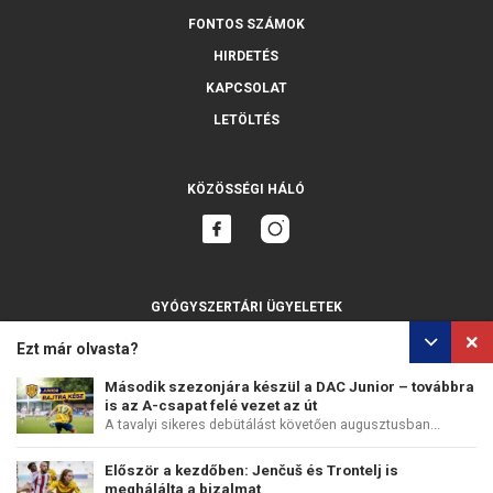
FONTOS SZÁMOK
HIRDETÉS
KAPCSOLAT
LETÖLTÉS
KÖZÖSSÉGI HÁLÓ
GYÓGYSZERTÁRI ÜGYELETEK
MINDET MUTASSA
Ezt már olvasta?
Második szezonjára készül a DAC Junior – továbbra
is az A-csapat felé vezet az út
A tavalyi sikeres debütálást követően augusztusban...
SZEMÉLYES ADATOK VÉDELME
SÜTIK HASZNÁLATA
Először a kezdőben: Jenčuš és Trontelj is
COPYRIGHT © PERFECTS, A.S.
WEB DESIGN
:
EPIX MEDIA
meghálálta a bizalmat