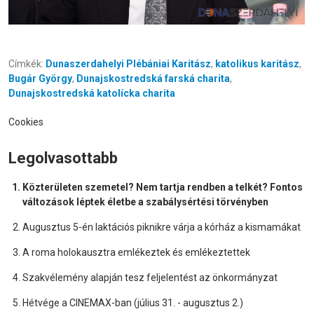
Címkék:
Dunaszerdahelyi Plébániai Karitász
,
katolikus karitász
,
Bugár György
,
Dunajskostredská farská charita
,
Dunajskostredská katolícka charita
Cookies
Legolvasottabb
Közterületen szemetel? Nem tartja rendben a telkét? Fontos
változások léptek életbe a szabálysértési törvényben
Augusztus 5-én laktációs piknikre várja a kórház a kismamákat
A roma holokausztra emlékeztek és emlékeztettek
Szakvélemény alapján tesz feljelentést az önkormányzat
Hétvége a CINEMAX-ban (július 31. - augusztus 2.)