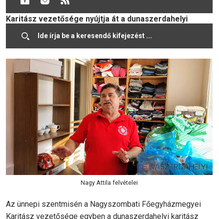
templomban. A díjat a Nagyszombati Főegyházmegyei
Karitász vezetősége nyújtja át a dunaszerdahelyi
karitászvezetőnek kiemelkedő szociális és karitatív
tevékenységéért.
Nagy Attila felvételei
Az ünnepi szentmisén a Nagyszombati Főegyházmegyei
Karitász vezetősége egyben a dunaszerdahelyi karitász