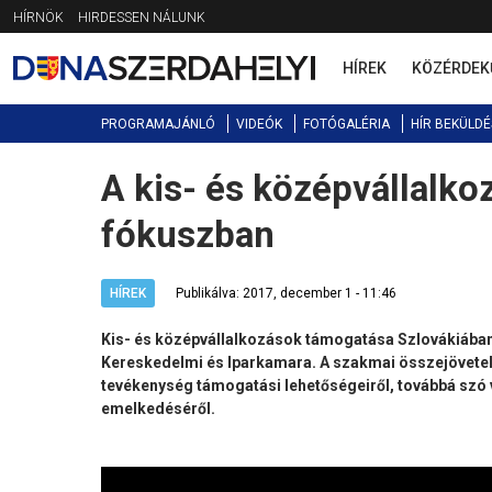
Jump
HÍRNÖK
HIRDESSEN NÁLUNK
to
navigation
HÍREK
KÖZÉRDEK
PROGRAMAJÁNLÓ
VIDEÓK
FOTÓGALÉRIA
HÍR BEKÜLDÉ
A kis- és középvállalko
Back
to
fókuszban
top
HÍREK
Publikálva: 2017, december 1 - 11:46
Kis- és középvállalkozások támogatása Szlovákiába
Kereskedelmi és Iparkamara. A szakmai összejövetele
tevékenység támogatási lehetőségeiről, továbbá szó
emelkedéséről.