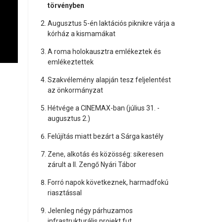
törvényben
Augusztus 5-én laktációs piknikre várja a
kórház a kismamákat
A roma holokausztra emlékeztek és
emlékeztettek
Szakvélemény alapján tesz feljelentést
az önkormányzat
Hétvége a CINEMAX-ban (július 31. -
augusztus 2.)
Felújítás miatt bezárt a Sárga kastély
Zene, alkotás és közösség: sikeresen
zárult a II. Zengő Nyári Tábor
Forró napok következnek, harmadfokú
riasztással
Jelenleg négy párhuzamos
infrastrukturális projekt fut