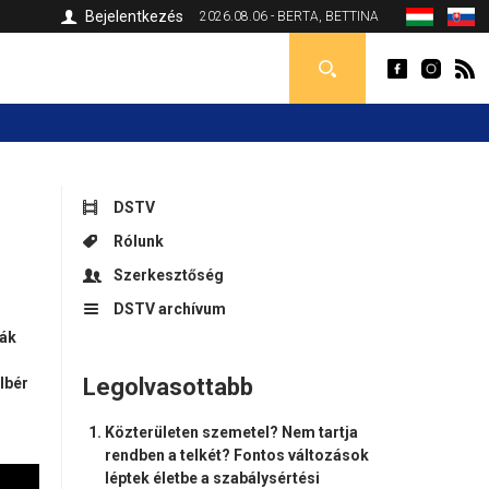
Bejelentkezés
2026.08.06 - BERTA, BETTINA
DSTV
Rólunk
Szerkesztőség
DSTV archívum
vák
Legolvasottabb
lbér
Közterületen szemetel? Nem tartja
rendben a telkét? Fontos változások
léptek életbe a szabálysértési