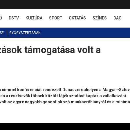
Ű
DSTV
KULTÚRA
SPORT
OKTATÁS
SZÍNES
DAC
SE
GYÓGYSZERTÁRAK
zások támogatása volt a
n címmel konferenciát rendezett Dunaszerdahelyen a Magyar-Szlo
n a résztvevők többek között tájékoztatást kaptak a vállalkozási
 volt az egyre nagyobb gondot okozó munkaerőhiányról és a minimá