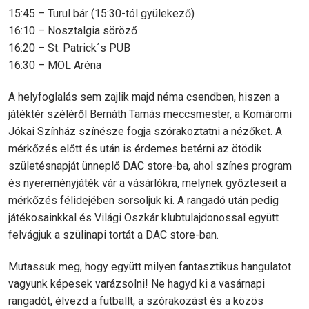
15:45 – Turul bár (15:30-tól gyülekező)
16:10 – Nosztalgia söröző
16:20 – St. Patrick´s PUB
16:30 – MOL Aréna
A helyfoglalás sem zajlik majd néma csendben, hiszen a
játéktér széléről Bernáth Tamás meccsmester, a Komáromi
Jókai Színház színésze fogja szórakoztatni a nézőket. A
mérkőzés előtt és után is érdemes betérni az ötödik
születésnapját ünneplő DAC store-ba, ahol színes program
és nyereményjáték vár a vásárlókra, melynek győzteseit a
mérkőzés félidejében sorsoljuk ki. A rangadó után pedig
játékosainkkal és Világi Oszkár klubtulajdonossal együtt
felvágjuk a szülinapi tortát a DAC store-ban.
Mutassuk meg, hogy együtt milyen fantasztikus hangulatot
vagyunk képesek varázsolni! Ne hagyd ki a vasárnapi
rangadót, élvezd a futballt, a szórakozást és a közös