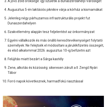
A jövő zöld öröksége: így születik a dunaszerdahelyi Városliget
Augusztus 5-én laktációs piknikre várja a kórház a kismamákat
Jelenleg négy párhuzamos infrastrukturális projekt fut
Dunaszerdahelyen
Szakvélemény alapján tesz feljelentést az önkormányzat
Egyéni vállalkozók és más önálló keresőtevékenységet folytató
személyek: Ne felejtsék el módosítani a járulékfizetés összegét,
és első alkalommal 2026. augusztus 10-ig befizetni azt
Felújítás miatt bezárt a Sárga kastély
Zene, alkotás és közösség: sikeresen zárult a II. Zengő Nyári
Tábor
Forró napok következnek, harmadfokú riasztással