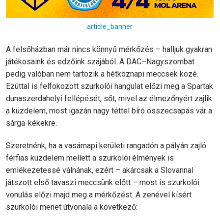
article_banner
A felsőházban már nincs könnyű mérkőzés – halljuk gyakran
játékosaink és edzőink szájából. A DAC–Nagyszombat
pedig valóban nem tartozik a hétköznapi meccsek közé.
Ezúttal is felfokozott szurkolói hangulat előzi meg a Spartak
dunaszerdahelyi fellépését, sőt, mivel az élmezőnyért zajlik
a küzdelem, most igazán nagy téttel bíró összecsapás vár a
sárga-kékekre.
Szeretnénk, ha a vasárnapi kerületi rangadón a pályán zajló
férfias küzdelem mellett a szurkolói élmények is
emlékezetessé válnának, ezért – akárcsak a Slovannal
játszott első tavaszi meccsünk előtt – most is szurkolói
vonulás előzi majd meg a mérkőzést. A zenével kísért
szurkolói menet útvonala a következő: