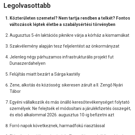
Legolvasottabb
Közterületen szemetel? Nem tartja rendben a telkét? Fontos
változások léptek életbe a szabálysértési törvényben
Augusztus 5-én laktációs piknikre várja a kórház a kismamákat
Szakvélemény alapján tesz feljelentést az önkormányzat
Jelenleg négy párhuzamos infrastrukturális projekt fut
Dunaszerdahelyen
Felújítás miatt bezárt a Sárga kastély
Zene, alkotás és közösség: sikeresen zárult a II. Zengő Nyári
Tábor
Egyéni vállalkozók és más önálló keresőtevékenységet folytató
személyek: Ne felejtsék el módosítani a járulékfizetés összegét,
és első alkalommal 2026. augusztus 10-ig befizetni azt
Forró napok következnek, harmadfokú riasztással