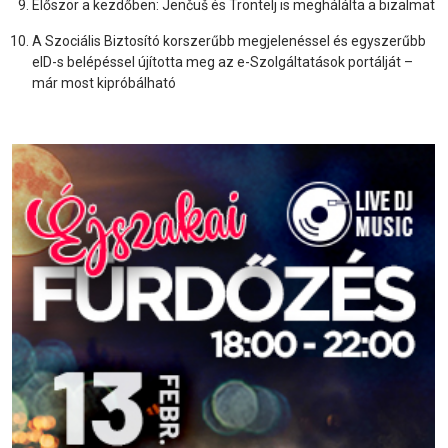
Először a kezdőben: Jenčuš és Trontelj is meghálálta a bizalmat
A Szociális Biztosító korszerűbb megjelenéssel és egyszerűbb
eID-s belépéssel újította meg az e-Szolgáltatások portálját –
már most kipróbálható