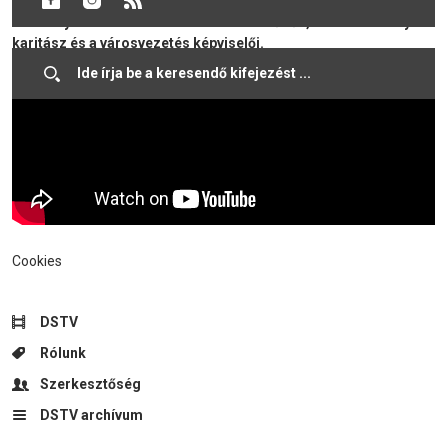
Dunaszerdahelyre is, ahol a jótékonysági körút aktivistáival a
Vámbéry téren találkozhattak az érdeklődők, valamint a helyi
karitász és a városvezetés képviselői.
Cookies
DSTV
Rólunk
Szerkesztőség
DSTV archívum