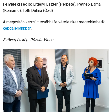
Felvidéki régió:
Erdélyi Eszter (Perbete), Petheő Barna
(Komarno), Tóth Dalma (Ózd)
A megnyitón készült további felvételeinket megtekinthetik
képgalériánkban
.
Szöveg és kép: Rózsár Vince