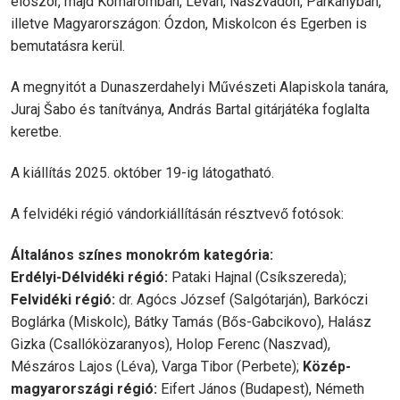
először, majd Komáromban, Léván, Naszvadon, Párkányban,
illetve Magyarországon: Ózdon, Miskolcon és Egerben is
bemutatásra kerül.
A megnyitót a Dunaszerdahelyi Művészeti Alapiskola tanára,
Juraj Šabo és tanítványa, András Bartal gitárjátéka foglalta
keretbe.
A kiállítás 2025. október 19-ig látogatható.
A felvidéki régió vándorkiállításán résztvevő fotósok:
Általános színes monokróm kategória:
Erdélyi-Délvidéki régió:
Pataki Hajnal (Csíkszereda);
Felvidéki régió:
dr. Agócs József (Salgótarján), Barkóczi
Boglárka (Miskolc), Bátky Tamás (Bős-Gabcikovo), Halász
Gizka (Csallóközaranyos), Holop Ferenc (Naszvad),
Mészáros Lajos (Léva), Varga Tibor (Perbete);
Közép-
magyarországi régió:
Eifert János (Budapest), Németh