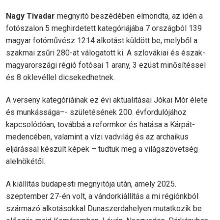
Nagy Tivadar
megnyitó beszédében elmondta, az idén a
fotószalon 5 meghirdetett kategóriájába 7 országból 139
magyar fotóművész 1214 alkotást küldött be, melyből a
szakmai zsűri 280-at válogatott ki. A szlovákiai és észak-
magyarországi régió fotósai 1 arany, 3 ezüst minősítéssel
és 8 oklevéllel dicsekedhetnek.
A verseny kategóriáinak ez évi aktualitásai Jókai Mór élete
és munkássága–- születésének 200. évfordulójához
kapcsolódóan, továbbá a reformkor és hatása a Kárpát-
medencében, valamint a vízi vadvilág és az archaikus
eljárással készült képek – tudtuk meg a világszövetség
alelnökétől.
A kiállítás budapesti megnyitója után, amely 2025.
szeptember 27-én volt, a vándorkiállítás a mi régiónkból
származó alkotásokkal Dunaszerdahelyen mutatkozik be