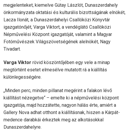
megjelenteket, kiemelve Gútay Lászlót, Dunaszerdahely
önkormányzata oktatási és kulturális bizottságának elnökét,
Lacza Ilonát, a Dunaszerdahelyi Csallóközi Könyvtár
igazgatónőjét, Varga Viktort, a vendéglátó Csallóközi
Népművelési Központ igazgatóját, valamint a Magyar
Fotóművészek Világszövetségének alelnökét, Nagy
Tivadart.
Varga Viktor
rövid köszöntőjében egy vele a minap
megtörtént esetet elmesélve mutatott rá a kiállítás
különlegességére.
„Minden perc, minden pillanat megérint a falakon lévő
kiállítást nézegetve“ – emelte ki a népművelési központ
igazgatója, majd hozzátette, nagyon hálás érte, amiért a
Gallery Nova adhat otthont a kiállításnak, hiszen a Kárpát-
medence darabkái érkeztek meg az alkotásokkal
Dunaszerdahelyre.