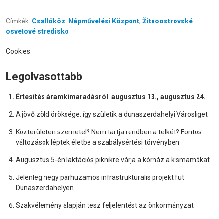
Címkék:
Csallóközi Népművelési Központ
,
Žitnoostrovské
osvetové stredisko
Cookies
Legolvasottabb
Értesítés áramkimaradásról: augusztus 13., augusztus 24.
A jövő zöld öröksége: így születik a dunaszerdahelyi Városliget
Közterületen szemetel? Nem tartja rendben a telkét? Fontos
változások léptek életbe a szabálysértési törvényben
Augusztus 5-én laktációs piknikre várja a kórház a kismamákat
Jelenleg négy párhuzamos infrastrukturális projekt fut
Dunaszerdahelyen
Szakvélemény alapján tesz feljelentést az önkormányzat