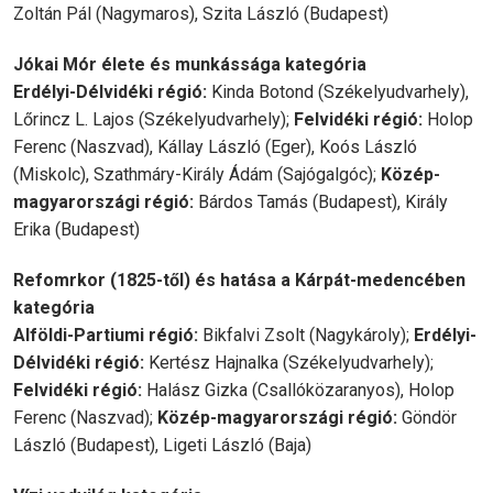
Zoltán Pál (Nagymaros), Szita László (Budapest)
Jókai Mór élete és munkássága kategória
Erdélyi-Délvidéki régió:
Kinda Botond (Székelyudvarhely),
Lőrincz L. Lajos (Székelyudvarhely);
Felvidéki régió:
Holop
Ferenc (Naszvad), Kállay László (Eger), Koós László
(Miskolc), Szathmáry-Király Ádám (Sajógalgóc);
Közép-
magyarországi régió:
Bárdos Tamás (Budapest), Király
Erika (Budapest)
Refomrkor (1825-től) és hatása a Kárpát-medencében
kategória
Alföldi-Partiumi régió:
Bikfalvi Zsolt (Nagykároly);
Erdélyi-
Délvidéki régió:
Kertész Hajnalka (Székelyudvarhely);
Felvidéki régió:
Halász Gizka (Csallóközaranyos), Holop
Ferenc (Naszvad);
Közép-magyarországi régió:
Göndör
László (Budapest), Ligeti László (Baja)