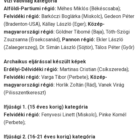
Vízi vadvilág kategória
Alföldi-Partiumi régió:
Méhes Miklós (Békéscsaba);
Felvidéki régió:
Barkóczi Boglárka (Miskolc), Gedeon Péter
(Bradenton-USA), Kállay László (Eger);
Közép-
magyarországi régió:
Göldner Tiborné (Baja), Tóth-Szögi
Zsuzsanna (Érsekcsanád),
Pannon régió:
Ekler László
(Zalaegerszeg), Dr. Simán László (Söjtör), Tálos Péter (Győr)
Archaikus eljárással készült képek
Erdélyi-Délvidéki régió:
Martinas Cristian (Csíkszereda);
Felvidéki régió:
Varga Tibor (Perbete);
Közép-
magyarországi régió:
Horlik Zoltán (Rád), Vanek Virág
(Pilisszentkereszt)
Ifjúsági 1. (15 éves korig) kategória
Felvidéki régió:
Fenyvesi Linett (Miskolc), Pinke Kornél
(Perbete);
Ifjúsági 2. (16-21 éves korig) kategória