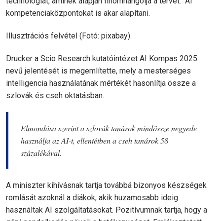
technológiát, aminek alapján finomhangolja a tervet. AI
kompetenciaközpontokat is akar alapítani.
Illusztrációs felvétel (Fotó: pixabay)
Drucker a Scio Research kutatóintézet AI Kompas 2025
nevű jelentését is megemlítette, mely a mesterséges
intelligencia használatának mértékét hasonlítja össze a
szlovák és cseh oktatásban.
Elmondása szerint a szlovák tanárok mindössze negyede
használja az AI-t, ellentétben a cseh tanárok 58
százalékával.
A miniszter kihívásnak tartja továbbá bizonyos készségek
romlását azoknál a diákok, akik huzamosabb ideig
használtak AI szolgáltatásokat. Pozitívumnak tartja, hogy a