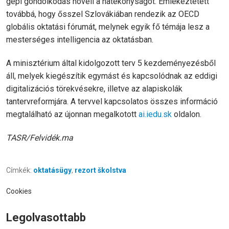
gépi gondolkodás növeli a hatékonyságot. Emlékeztetett
továbbá, hogy ősszel Szlovákiában rendezik az OECD
globális oktatási fórumát, melynek egyik fő témája lesz a
mesterséges intelligencia az oktatásban.
A minisztérium által kidolgozott terv 5 kezdeményezésből
áll, melyek kiegészítik egymást és kapcsolódnak az eddigi
digitalizációs törekvésekre, illetve az alapiskolák
tantervreformjára. A tervvel kapcsolatos összes információ
megtalálható az újonnan megalkotott
ai.iedu.sk
oldalon.
TASR/Felvidék.ma
Címkék:
oktatásügy
,
rezort školstva
Cookies
Legolvasottabb