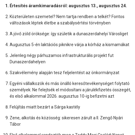
Értesítés áramkimaradásról: augusztus 13., augusztus 24.
Közterületen szemetel? Nem tartja rendben a telkét? Fontos
változások léptek életbe a szabálysértési törvényben
A jövő zöld öröksége: így születik a dunaszerdahelyi Városliget
Augusztus 5-én laktációs piknikre várja a kórház a kismamákat
Jelenleg négy párhuzamos infrastrukturális projekt fut
Dunaszerdahelyen
Szakvélemény alapján tesz feljelentést az önkormányzat
Egyéni vállalkozók és más önálló keresőtevékenységet folytató
személyek: Ne felejtsék el módosítani a járulékfizetés összegét,
és első alkalommal 2026. augusztus 10-ig befizetni azt
Felújítás miatt bezárt a Sárga kastély
Zene, alkotás és közösség: sikeresen zárult a II. Zengő Nyári
Tábor