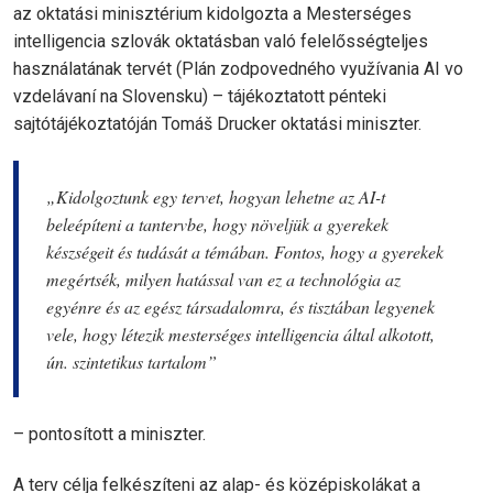
az oktatási minisztérium kidolgozta a Mesterséges
intelligencia szlovák oktatásban való felelősségteljes
használatának tervét (Plán zodpovedného využívania AI vo
vzdelávaní na Slovensku) – tájékoztatott pénteki
sajtótájékoztatóján Tomáš Drucker oktatási miniszter.
„Kidolgoztunk egy tervet, hogyan lehetne az AI-t
beleépíteni a tantervbe, hogy növeljük a gyerekek
készségeit és tudását a témában. Fontos, hogy a gyerekek
megértsék, milyen hatással van ez a technológia az
egyénre és az egész társadalomra, és tisztában legyenek
vele, hogy létezik mesterséges intelligencia által alkotott,
ún. szintetikus tartalom”
– pontosított a miniszter.
A terv célja felkészíteni az alap- és középiskolákat a