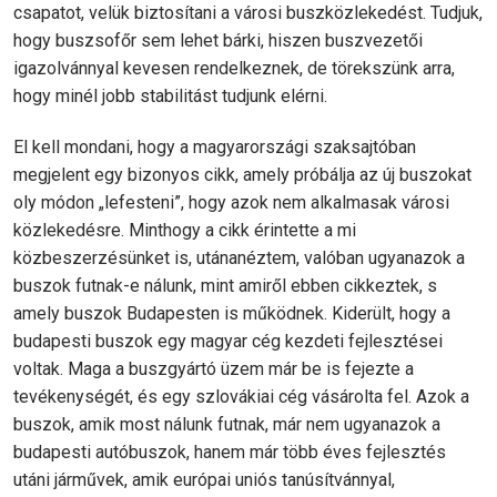
csapatot, velük biztosítani a városi buszközlekedést. Tudjuk,
hogy buszsofőr sem lehet bárki, hiszen buszvezetői
igazolvánnyal kevesen rendelkeznek, de törekszünk arra,
hogy minél jobb stabilitást tudjunk elérni.
El kell mondani, hogy a magyarországi szaksajtóban
megjelent egy bizonyos cikk, amely próbálja az új buszokat
oly módon „lefesteni”, hogy azok nem alkalmasak városi
közlekedésre. Minthogy a cikk érintette a mi
közbeszerzésünket is, utánanéztem, valóban ugyanazok a
buszok futnak-e nálunk, mint amiről ebben cikkeztek, s
amely buszok Budapesten is működnek. Kiderült, hogy a
budapesti buszok egy magyar cég kezdeti fejlesztései
voltak. Maga a buszgyártó üzem már be is fejezte a
tevékenységét, és egy szlovákiai cég vásárolta fel. Azok a
buszok, amik most nálunk futnak, már nem ugyanazok a
budapesti autóbuszok, hanem már több éves fejlesztés
utáni járművek, amik európai uniós tanúsítvánnyal,