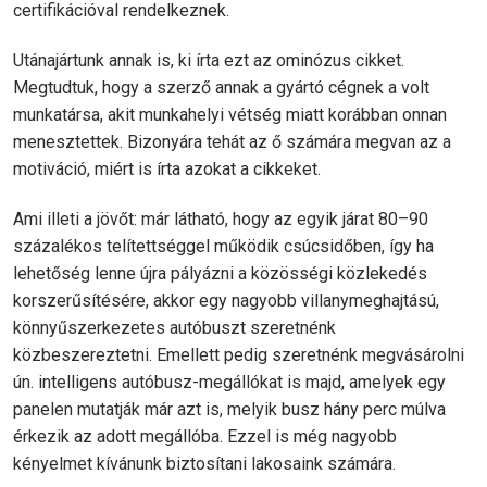
certifikációval rendelkeznek.
Utánajártunk annak is, ki írta ezt az ominózus cikket.
Megtudtuk, hogy a szerző annak a gyártó cégnek a volt
munkatársa, akit munkahelyi vétség miatt korábban onnan
menesztettek. Bizonyára tehát az ő számára megvan az a
motiváció, miért is írta azokat a cikkeket.
Ami illeti a jövőt: már látható, hogy az egyik járat 80–90
százalékos telítettséggel működik csúcsidőben, így ha
lehetőség lenne újra pályázni a közösségi közlekedés
korszerűsítésére, akkor egy nagyobb villanymeghajtású,
könnyűszerkezetes autóbuszt szeretnénk
közbeszereztetni. Emellett pedig szeretnénk megvásárolni
ún. intelligens autóbusz-megállókat is majd, amelyek egy
panelen mutatják már azt is, melyik busz hány perc múlva
érkezik az adott megállóba. Ezzel is még nagyobb
kényelmet kívánunk biztosítani lakosaink számára.