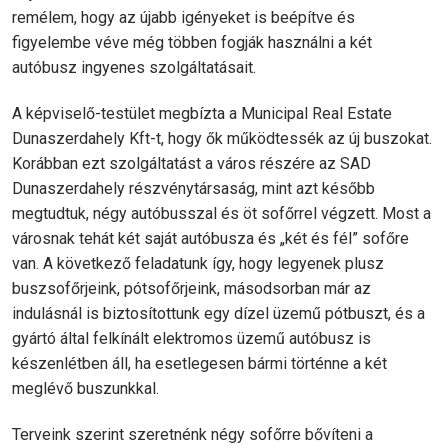
remélem, hogy az újabb igényeket is beépítve és
figyelembe véve még többen fogják használni a két
autóbusz ingyenes szolgáltatásait.
A képviselő-testület megbízta a Municipal Real Estate
Dunaszerdahely Kft-t, hogy ők működtessék az új buszokat.
Korábban ezt szolgáltatást a város részére az SAD
Dunaszerdahely részvénytársaság, mint azt később
megtudtuk, négy autóbusszal és öt sofőrrel végzett. Most a
városnak tehát két saját autóbusza és „két és fél” sofőre
van. A következő feladatunk így, hogy legyenek plusz
buszsofőrjeink, pótsofőrjeink, másodsorban már az
indulásnál is biztosítottunk egy dízel üzemű pótbuszt, és a
gyártó által felkínált elektromos üzemű autóbusz is
készenlétben áll, ha esetlegesen bármi történne a két
meglévő buszunkkal.
Terveink szerint szeretnénk négy sofőrre bővíteni a