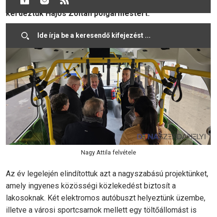
ingyenesen használhatnak. Ennek részleteiről
kérdeztük Hájos Zoltán polgármestert.
Nagy Attila felvétele
Az év legelején elindítottuk azt a nagyszabású projektünket,
amely ingyenes közösségi közlekedést biztosít a
lakosoknak. Két elektromos autóbuszt helyeztünk üzembe,
illetve a városi sportcsarnok mellett egy töltőállomást is