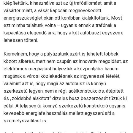
kiépítettünk, kihasználva azt az új trafóállomást, amit a
vásártér miatt, a vásár kapcsán megnövekedett
energiaszükséglet okán ott korábban kialakítottunk. Most
ezt mintha találtunk volna – ugyanis ennek a trafónak a
kapacitása elegendő arra, hogy a két autóbuszt egyszerre
lehessen tölteni.
Kiemelném, hogy a pályázatunk azért is lehetett többek
között sikeres, mert nem csupán az innovatív megoldást, az
elektromos meghajtást helyeztük a központjába, hanem
magának a városi közlekedésnek az ingyenessé tételét,
valamint azt is, hogy maga az autóbusz is könnyű
szerkezetű legyen, nem a régi, acélkonstrukciós, átépített
és „zöldebbé alakított” dízeles busz beszerzését tűztük ki
célul. A teljesen új, könnyű szerkezetű konstrukció ugyanis
kevesebb energiafelhasználás mellett egyszerűsíti a
személyszállítást is.