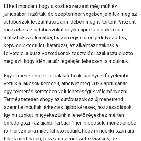
El kell mondani, hogy a közbeszerzést még múlt év
júniusában lezártuk, és szeptember végében jelöltük meg az
autóbuszok leszállítását, ami időben meg is történt. Viszont
mi ezeket az autóbuszokat egyik napról a másikra nem
állíthattuk szolgálatba, hiszen egy sor engedélyeztetés,
képviselő-testületi határozat, az alkalmazottaknak a
felvétele, a busz vezetésének tesztelési szakasza előzte
meg azt, hogy idén január legelején lehessen is indulniuk.
Egy új menetrendet is kialakítottunk, amelynél figyelembe
vettük a lakosok kéréseit, amelyet még 2023 áprilisában,
egy felmérés keretében volt lehetőségük véleményezni.
Természetesen ahogy az autóbuszok az új menetrend
szerint elindultak, érkeztek újabb kérések, hozzászólások,
így mi azokat is igyekeztünk a lehetőségekhez mérten
beledolgozni az újabb, ferbuár 1-jén módosuló menetrendbe
is. Persze arra nincs lehetőségünk, hogy mindenki számára
teljes mértékben, tetszés szerint változtassunk, de