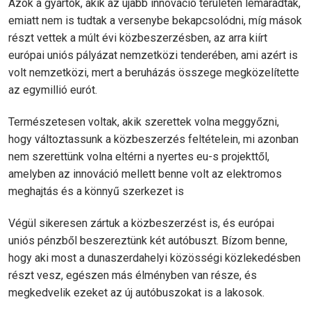
Azok a gyártók, akik az újabb innováció területén lemaradtak,
emiatt nem is tudtak a versenybe bekapcsolódni, míg mások
részt vettek a múlt évi közbeszerzésben, az arra kiírt
európai uniós pályázat nemzetközi tenderében, ami azért is
volt nemzetközi, mert a beruházás összege megközelítette
az egymillió eurót.
Természetesen voltak, akik szerettek volna meggyőzni,
hogy változtassunk a közbeszerzés feltételein, mi azonban
nem szerettünk volna eltérni a nyertes eu-s projekttől,
amelyben az innováció mellett benne volt az elektromos
meghajtás és a könnyű szerkezet is
Végül sikeresen zártuk a közbeszerzést is, és európai
uniós pénzből beszereztünk két autóbuszt. Bízom benne,
hogy aki most a dunaszerdahelyi közösségi közlekedésben
részt vesz, egészen más élményben van része, és
megkedvelik ezeket az új autóbuszokat is a lakosok.