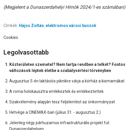
(Megjelent a Dunaszerdahelyi Hírnök 2024/1-es számában)
Címkék:
Hájos Zoltán
,
elektromos városi buszok
Cookies
Legolvasottabb
Közterületen szemetel? Nem tartja rendben a telkét? Fontos
változások léptek életbe a szabálysértési törvényben
Augusztus 5-én laktációs piknikre várja a kórház a kismamákat
A roma holokausztra emlékeztek és emlékeztettek
Szakvélemény alapján tesz feljelentést az önkormányzat
Hétvége a CINEMAX-ban (július 31. - augusztus 2.)
Jelenleg négy párhuzamos infrastrukturális projekt fut
Dunaszerdahelyen