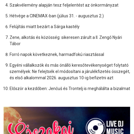
Szakvélemény alapján tesz feljelentést az önkormányzat
Hétvége a CINEMAX-ban (július 31. - augusztus 2.)
Felújítás miatt bezárt a Sárga kastély
Zene, alkotás és közösség: sikeresen zárult a II. Zengő Nyári
Tábor
Forró napok következnek, harmadfokú riasztással
Egyéni vállalkozók és más önálló keresőtevékenységet folytató
személyek: Ne felejtsék el módosítani a járulékfizetés összegét,
és első alkalommal 2026. augusztus 10-ig befizetni azt
Először a kezdőben: Jenčuš és Trontelj is meghálálta a bizalmat