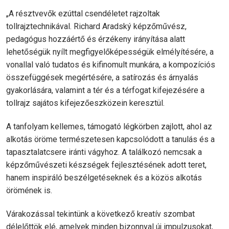
„A résztvevők ezúttal csendéletet rajzoltak
tollrajztechnikával. Richard Aradský képzőművész,
pedagógus hozzáértő és érzékeny irányítása alatt
lehetőségük nyílt megfigyelőképességük elmélyítésére, a
vonallal való tudatos és kifinomult munkára, a kompozíciós
összefüggések megértésére, a satírozás és árnyalás
gyakorlására, valamint a tér és a térfogat kifejezésére a
tollrajz sajátos kifejezőeszközein keresztül.
A tanfolyam kellemes, támogató légkörben zajlott, ahol az
alkotás öröme természetesen kapcsolódott a tanulás és a
tapasztalatcsere iránti vágyhoz. A találkozó nemcsak a
képzőművészeti készségek fejlesztésének adott teret,
hanem inspiráló beszélgetéseknek és a közös alkotás
örömének is.
Várakozással tekintünk a következő kreatív szombat
délelőttök elé, amelyek minden bizonnyal új impulzusokat,