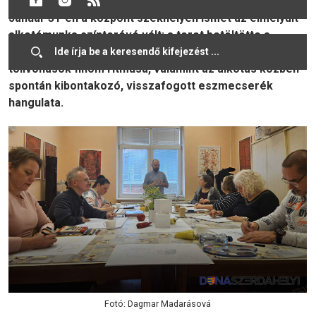
tanfolyamuk keretében életre hívott alkotói találkozók.
Január 31-én a központ székhelyén ismét az elmélyült
alkotómunka színterévé vált: a teret betöltötte a
koncentrált figyelem csendje, a papír halk zizegése, a
tollvonások finom ritmusa, valamint az alkotás közben
spontán kibontakozó, visszafogott eszmecserék
hangulata.
Fotó: Dagmar Madarásová