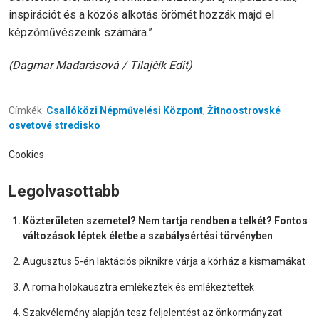
inspirációt és a közös alkotás örömét hozzák majd el
képzőművészeink számára.”
(Dagmar Madarásová / Tilajčík Edit)
Címkék:
Csallóközi Népművelési Központ
,
Žitnoostrovské
osvetové stredisko
Cookies
Legolvasottabb
Közterületen szemetel? Nem tartja rendben a telkét? Fontos
változások léptek életbe a szabálysértési törvényben
Augusztus 5-én laktációs piknikre várja a kórház a kismamákat
A roma holokausztra emlékeztek és emlékeztettek
Szakvélemény alapján tesz feljelentést az önkormányzat