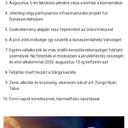
Augusztus 5-én laktációs piknikre várja a kórház a kismamákat
Jelenleg négy párhuzamos infrastrukturális projekt fut
Dunaszerdahelyen
Szakvélemény alapján tesz feljelentést az önkormányzat
A jövő zöld öröksége: így születik a dunaszerdahelyi Városliget
Egyéni vállalkozók és más önálló keresőtevékenységet folytató
személyek: Ne felejtsék el módosítani a járulékfizetés összegét,
és első alkalommal 2026. augusztus 10-ig befizetni azt
Felújítás miatt bezárt a Sárga kastély
Zene, alkotás és közösség: sikeresen zárult a II. Zengő Nyári
Tábor
Forró napok következnek, harmadfokú riasztással