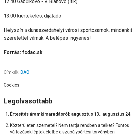
12.40 Gabčíkovo - V. Blahovo (ifik)
13.00 kiértékelés, díjátadó
Helyszín a dunaszerdahelyi városi sportcsarnok, mindenkit
szeretettel várnak. A belépés ingyenes!
Forrás: fcdac.sk
Címkék:
DAC
Cookies
Legolvasottabb
Értesítés áramkimaradásról: augusztus 13., augusztus 24.
Közterületen szemetel? Nem tartja rendben a telkét? Fontos
változások léptek életbe a szabálysértési törvényben