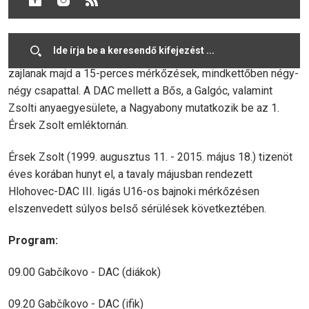
küzdelmek.
Két korosztályban - idősebb diákok és fiatalabb ifik -
zajlanak majd a 15-perces mérkőzések, mindkettőben négy-
négy csapattal. A DAC mellett a Bős, a Galgóc, valamint
Zsolti anyaegyesülete, a Nagyabony mutatkozik be az 1.
Érsek Zsolt emléktornán.
Érsek Zsolt (1999. augusztus 11. - 2015. május 18.) tizenöt
éves korában hunyt el, a tavaly májusban rendezett
Hlohovec-DAC III. ligás U16-os bajnoki mérkőzésen
elszenvedett súlyos belső sérülések következtében.
Program:
09.00 Gabčíkovo - DAC (diákok)
09.20 Gabčíkovo - DAC (ifik)