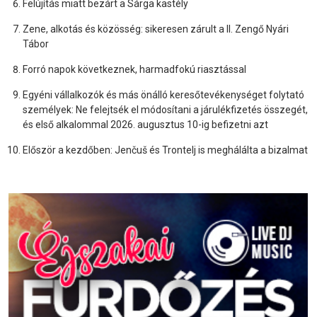
Felújítás miatt bezárt a Sárga kastély
Zene, alkotás és közösség: sikeresen zárult a II. Zengő Nyári
Tábor
Forró napok következnek, harmadfokú riasztással
Egyéni vállalkozók és más önálló keresőtevékenységet folytató
személyek: Ne felejtsék el módosítani a járulékfizetés összegét,
és első alkalommal 2026. augusztus 10-ig befizetni azt
Először a kezdőben: Jenčuš és Trontelj is meghálálta a bizalmat