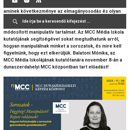
és bármikor elérhetővé vált a mainstream kultúra,
aminek következménye az elmagányosodás és olyan
másodkézből szerzett tapasztalás, amely már nem a
valóságot tükrözi, hanem egy másik személy által
módosított manipulatív tartalmat. Az MCC Média Iskola
kutatójának segítségével sokat megtudhatunk arról,
hogyan manipulálnak minket a sorozatok, és mire kell
figyelnünk, hogy ezt elkerüljük. Balatoni Mónika, az
MCC Média Iskolájának kutatótanára november 8-án a
dunaszerdahelyi MCC központban tart előadást!