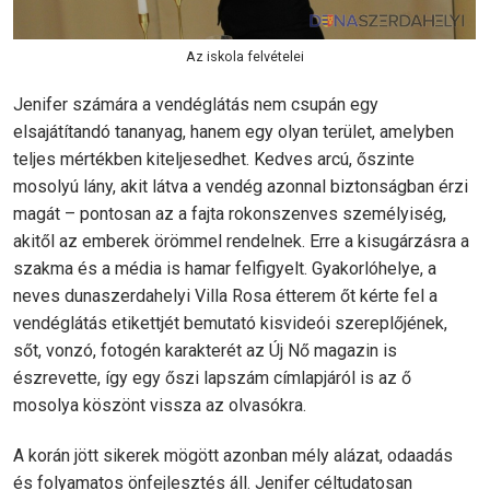
Az iskola felvételei
Jenifer számára a vendéglátás nem csupán egy
elsajátítandó tananyag, hanem egy olyan terület, amelyben
teljes mértékben kiteljesedhet. Kedves arcú, őszinte
mosolyú lány, akit látva a vendég azonnal biztonságban érzi
magát – pontosan az a fajta rokonszenves személyiség,
akitől az emberek örömmel rendelnek. Erre a kisugárzásra a
szakma és a média is hamar felfigyelt. Gyakorlóhelye, a
neves dunaszerdahelyi Villa Rosa étterem őt kérte fel a
vendéglátás etikettjét bemutató kisvideói szereplőjének,
sőt, vonzó, fotogén karakterét az Új Nő magazin is
észrevette, így egy őszi lapszám címlapjáról is az ő
mosolya köszönt vissza az olvasókra.
A korán jött sikerek mögött azonban mély alázat, odaadás
és folyamatos önfejlesztés áll. Jenifer céltudatosan