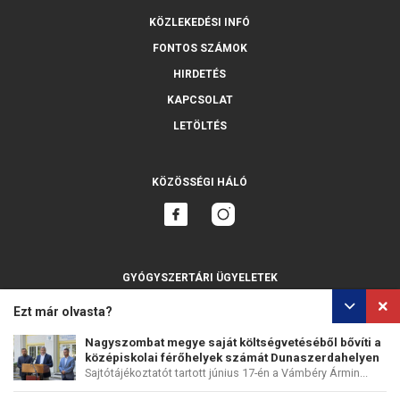
KÖZLEKEDÉSI INFÓ
FONTOS SZÁMOK
HIRDETÉS
KAPCSOLAT
LETÖLTÉS
KÖZÖSSÉGI HÁLÓ
GYÓGYSZERTÁRI ÜGYELETEK
MINDET MUTASSA
Ezt már olvasta?
Nagyszombat megye saját költségvetéséből bővíti a
középiskolai férőhelyek számát Dunaszerdahelyen
Sajtótájékoztatót tartott június 17-én a Vámbéry Ármin...
SZEMÉLYES ADATOK VÉDELME
SÜTIK HASZNÁLATA