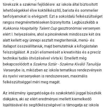
törekszik a szakmai fejlődésre: az iskola által biztosított
lehetőségekkel élve koktélkészítő, barista és sommelier
tanfolyamokat is elvégzett. Ezt a sokoldalú felkészültséget
rangos megmérettetéseken bizonyította. Legbüszkébb a
Kukkonia Hospitality Talent Cup
gasztronómiai versenyen
elért I. helyezésére, ahol a pincéreknek mindössze két óra
alatt kellett egy ünnepi asztalt megteríteniük, menü- és
itallapot összeállítaniuk, majd bemutatniuk a kifogástalan
felszolgálást. A zsűri elismerését a kreativitás és a precíz
technikai tudás ötvözésével vívta ki. Emellett még
bekapcsolódott a
Szakma Sztár - Szakma Kiváló Tanulója
Verseny
be is, miközben az iskola tematikus rendezvényein
és nyelvi versenyeken is rendszeresen, maximális
felkészültséggel méri meg magát.
Az intézmény igazgatósága és szakoktatói joggal büszkék
diákjukra, aki az elért eredményei mellett kiemelkedő
lojalitásával és segítőkészségével is támogatja az iskola