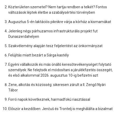
Közterületen szemetel? Nem tartja rendben a telkét? Fontos
változások léptek életbe a szabálysértési törvényben
Augusztus 5-én laktációs piknikre várja a kórház a kismamákat
Jelenleg négy párhuzamos infrastrukturális projekt fut
Dunaszerdahelyen
Szakvélemény alapján tesz feljelentést az önkormányzat
Felújítás miatt bezárt a Sárga kastély
Egyéni vállalkozók és más önálló keresőtevékenységet folytató
személyek: Ne felejtsék el módosítani a járulékfizetés összegét,
és első alkalommal 2026. augusztus 10-ig befizetni azt
Zene, alkotás és közösség: sikeresen zárult a II. Zengő Nyári
Tábor
Forró napok következnek, harmadfokú riasztással
Először a kezdőben: Jenčuš és Trontelj is meghálálta a bizalmat