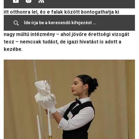
ajtaján. Egy titkos belső hang már akkor azt súgta neki:
itt otthonra lel, és e falak között bontogathatja ki
igazán a szárnyait. Ma, negyedéves vendéglátóipar- és
szállodaipar szakos diákként büszkén vallja, hogy a
nagy múltú intézmény – ahol jövőre érettségi vizsgát
tesz – nemcsak tudást, de igazi hivatást is adott a
kezébe.