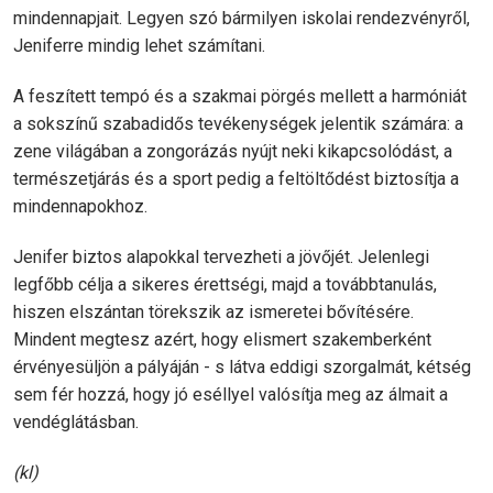
mindennapjait. Legyen szó bármilyen iskolai rendezvényről,
Jeniferre mindig lehet számítani.
A feszített tempó és a szakmai pörgés mellett a harmóniát
a sokszínű szabadidős tevékenységek jelentik számára: a
zene világában a zongorázás nyújt neki kikapcsolódást, a
természetjárás és a sport pedig a feltöltődést biztosítja a
mindennapokhoz.
Jenifer biztos alapokkal tervezheti a jövőjét. Jelenlegi
legfőbb célja a sikeres érettségi, majd a továbbtanulás,
hiszen elszántan törekszik az ismeretei bővítésére.
Mindent megtesz azért, hogy elismert szakemberként
érvényesüljön a pályáján - s látva eddigi szorgalmát, kétség
sem fér hozzá, hogy jó eséllyel valósítja meg az álmait a
vendéglátásban.
(kl)