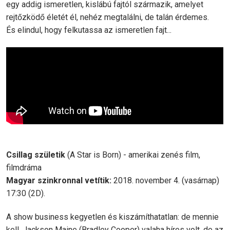
egy addig ismeretlen, kislábú fajtól származik, amelyet
rejtőzködő életét él, nehéz megtalálni, de talán érdemes.
És elindul, hogy felkutassa az ismeretlen fajt...
Csillag születik
(A Star is Born) - amerikai zenés film,
filmdráma
Magyar szinkronnal vetítik:
2018. november 4. (vasárnap)
17:30 (2D).
A show business kegyetlen és kiszámíthatatlan: de mennie
kell. Jackson Maine (Bradley Cooper) valaha híres volt, de az