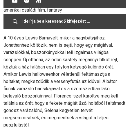
A végzet órája
(The House with a Clock in its Walls) -
amerikai családi film, fantasy
Magyar szinkronnal vetítik:
2018. november 3. (szombat)
15:10 (2D); 2018. november 4. (vasárnap) 15:10 (2D).
A 10 éves Lewis Barnavelt, mikor a nagybátyjához,
Jonathanhez költözik, nem is sejti, hogy egy mágiával,
varázslókkal, boszorkányokkal teli izgalmas világba
csöppen. Új otthona, az ódon kastély megannyi titkot rejt,
köztük a ház falában egy folyton ketyegő különös órát.
Amikor Lewis halloweenkor véletlenül feltámasztja a
holtakat, megkezdődik a versenyfutás az idővel. A bátor
fiúnak varázsló bácsikájával és a szomszédban lakó
belevaló boszorkánnyal, Florence-szel karöltve meg kell
találnia az órát, hogy a fekete mágiát űző, holtából feltámadt
gonosz varázslónő, Selena kegyetlen tervét
megsemmisítsék, és megmentsék a világot a teljes
pusztulástól.