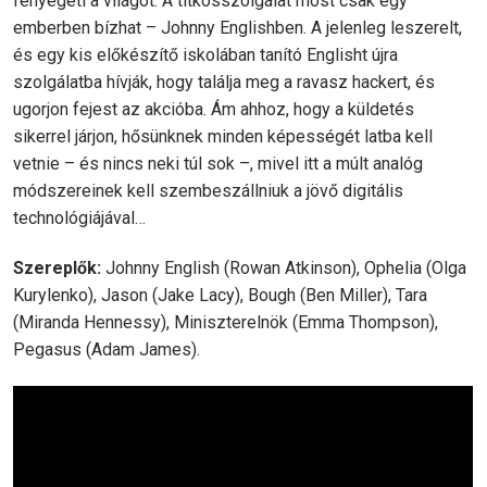
fenyegeti a világot. A titkosszolgálat most csak egy
emberben bízhat – Johnny Englishben. A jelenleg leszerelt,
és egy kis előkészítő iskolában tanító Englisht újra
szolgálatba hívják, hogy találja meg a ravasz hackert, és
ugorjon fejest az akcióba. Ám ahhoz, hogy a küldetés
sikerrel járjon, hősünknek minden képességét latba kell
vetnie – és nincs neki túl sok –, mivel itt a múlt analóg
módszereinek kell szembeszállniuk a jövő digitális
technológiájával…
Szereplők:
Johnny English (Rowan Atkinson), Ophelia (Olga
Kurylenko), Jason (Jake Lacy), Bough (Ben Miller), Tara
(Miranda Hennessy), Miniszterelnök (Emma Thompson),
Pegasus (Adam James).