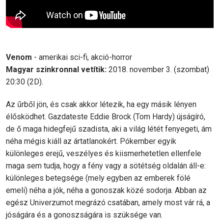
Venom
- amerikai sci-fi, akció-horror
Magyar szinkronnal vetítik:
2018. november 3. (szombat)
20:30 (2D).
Az űrből jön, és csak akkor létezik, ha egy másik lényen
élősködhet. Gazdateste Eddie Brock (Tom Hardy) újságíró,
de ő maga hidegfejű szadista, aki a világ létét fenyegeti, ám
néha mégis kiáll az ártatlanokért. Pókember egyik
különleges erejű, veszélyes és kiismerhetetlen ellenfele
maga sem tudja, hogy a fény vagy a sötétség oldalán áll-e:
különleges betegsége (mely egyben az emberek fölé
emeli) néha a jók, néha a gonoszak közé sodorja. Abban az
egész Univerzumot megrázó csatában, amely most vár rá, a
jóságára és a gonoszságára is szüksége van.