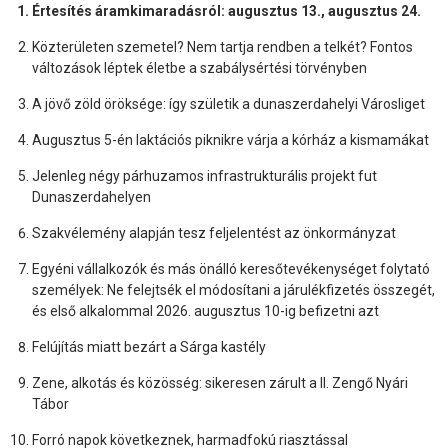
Értesítés áramkimaradásról: augusztus 13., augusztus 24.
Közterületen szemetel? Nem tartja rendben a telkét? Fontos
változások léptek életbe a szabálysértési törvényben
A jövő zöld öröksége: így születik a dunaszerdahelyi Városliget
Augusztus 5-én laktációs piknikre várja a kórház a kismamákat
Jelenleg négy párhuzamos infrastrukturális projekt fut
Dunaszerdahelyen
Szakvélemény alapján tesz feljelentést az önkormányzat
Egyéni vállalkozók és más önálló keresőtevékenységet folytató
személyek: Ne felejtsék el módosítani a járulékfizetés összegét,
és első alkalommal 2026. augusztus 10-ig befizetni azt
Felújítás miatt bezárt a Sárga kastély
Zene, alkotás és közösség: sikeresen zárult a II. Zengő Nyári
Tábor
Forró napok következnek, harmadfokú riasztással