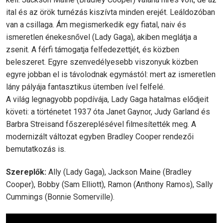
ital és az örök turnézás kiszívta minden erejét. Leáldozóban
van a csillaga. Ám megismerkedik egy fiatal, naiv és
ismeretlen énekesnővel (Lady Gaga), akiben meglátja a
zsenit. A férfi támogatja felfedezettjét, és közben
beleszeret. Egyre szenvedélyesebb viszonyuk közben
egyre jobban el is távolodnak egymástól: mert az ismeretlen
lány pályája fantasztikus ütemben ível felfelé.
A világ legnagyobb popdívája, Lady Gaga hatalmas elődjeit
követi: a történetet 1937 óta Janet Gaynor, Judy Garland és
Barbra Streisand főszereplésével filmesítették meg. A
modernizált változat egyben Bradley Cooper rendezői
bemutatkozás is.
Szereplők:
Ally (Lady Gaga), Jackson Maine (Bradley
Cooper), Bobby (Sam Elliott), Ramon (Anthony Ramos), Sally
Cummings (Bonnie Somerville).