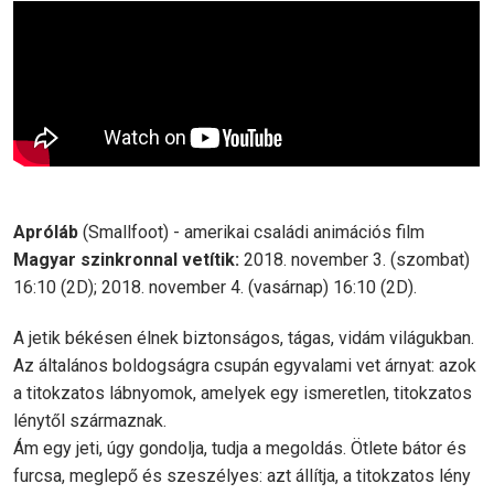
Apróláb
(Smallfoot) - amerikai családi animációs film
Magyar szinkronnal vetítik:
2018. november 3. (szombat)
16:10 (2D); 2018. november 4. (vasárnap) 16:10 (2D).
A jetik békésen élnek biztonságos, tágas, vidám világukban.
Az általános boldogságra csupán egyvalami vet árnyat: azok
a titokzatos lábnyomok, amelyek egy ismeretlen, titokzatos
lénytől származnak.
Ám egy jeti, úgy gondolja, tudja a megoldás. Ötlete bátor és
furcsa, meglepő és szeszélyes: azt állítja, a titokzatos lény