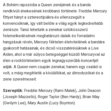
A Bohém rapszódia a Queen zenéjének és a banda
rendkívüli énekesének kirobbanó története. Freddie Mercury
fittyet hányt a sztereotípiákra és ellenszegült a
konvencióknak, így vált belőle a világ egyik legkedveltebb
zenésze. Tanúi lehetünk a zenekar üstökösszerű
felemelkedésének meghatározó dalaik és forradalmi
hangzásuk révén, Mercury féktelen életvitelének a bandára
gyakorolt hatásainak, és dicső visszatérésüknek a Live
Aiden, ahol a már súlyos betegséggel küzdő Mercuryval az
élen a rocktörténelem egyik legnagyszerűbb koncertjét
adják. A Queen nem csupán zenekar, hanem egy család is
volt, s máig megihletik a kívülállókat, az álmodozókat és a
zene szerelmeseit.
Szereplők:
Freddie Mercury (Rami Malek), John Deacon
(Joseph Mazzello), Roger Taylor (Ben Hardy), Brian May
(Gwilym Lee), Mary Austin (Lucy Boynton).